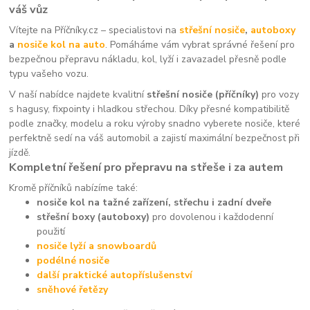
váš vůz
Vítejte na Příčníky.cz – specialistovi na
střešní nosiče
,
autoboxy
a
nosiče kol na auto
. Pomáháme vám vybrat správné řešení pro
bezpečnou přepravu nákladu, kol, lyží i zavazadel přesně podle
typu vašeho vozu.
V naší nabídce najdete kvalitní
střešní nosiče (příčníky)
pro vozy
s hagusy, fixpointy i hladkou střechou. Díky přesné kompatibilitě
podle značky, modelu a roku výroby snadno vyberete nosiče, které
perfektně sedí na váš automobil a zajistí maximální bezpečnost při
jízdě.
Kompletní řešení pro přepravu na střeše i za autem
Kromě příčníků nabízíme také:
nosiče kol na tažné zařízení, střechu i zadní dveře
střešní boxy (autoboxy)
pro dovolenou i každodenní
použití
nosiče lyží a snowboardů
podélné nosiče
další praktické autopříslušenství
sněhové řetězy