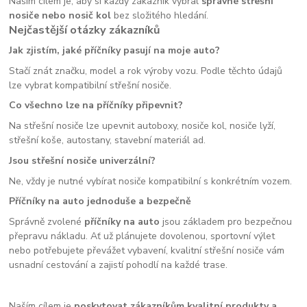
Naším cílem je, aby si každý zákazník vybral
správné střešní
nosiče nebo nosič kol
bez složitého hledání.
Nejčastější otázky zákazníků
Jak zjistím, jaké příčníky pasují na moje auto?
Stačí znát značku, model a rok výroby vozu. Podle těchto údajů
lze vybrat kompatibilní střešní nosiče.
Co všechno lze na příčníky připevnit?
Na střešní nosiče lze upevnit autoboxy, nosiče kol, nosiče lyží,
střešní koše, autostany, stavební materiál ad.
Jsou střešní nosiče univerzální?
Ne, vždy je nutné vybírat nosiče kompatibilní s konkrétním vozem.
Příčníky na auto jednoduše a bezpečně
Správně zvolené
příčníky na auto
jsou základem pro bezpečnou
přepravu nákladu. Ať už plánujete dovolenou, sportovní výlet
nebo potřebujete převážet vybavení, kvalitní střešní nosiče vám
usnadní cestování a zajistí pohodlí na každé trase.
Naším cílem je
poskytovat zákazníkům kvalitní produkty a