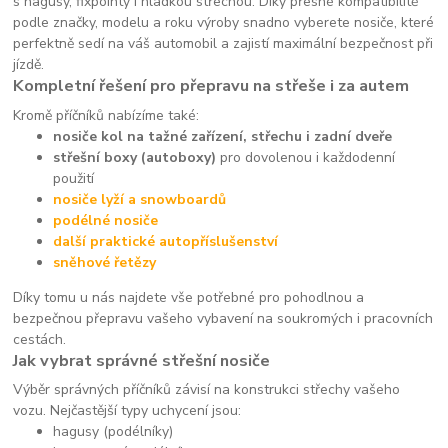
s hagusy, fixpointy i hladkou střechou. Díky přesné kompatibilitě
podle značky, modelu a roku výroby snadno vyberete nosiče, které
perfektně sedí na váš automobil a zajistí maximální bezpečnost při
jízdě.
Kompletní řešení pro přepravu na střeše i za autem
Kromě příčníků nabízíme také:
nosiče kol na tažné zařízení, střechu i zadní dveře
střešní boxy (autoboxy)
pro dovolenou i každodenní
použití
nosiče lyží a snowboardů
podélné nosiče
další praktické autopříslušenství
sněhové řetězy
Díky tomu u nás najdete vše potřebné pro pohodlnou a
bezpečnou přepravu vašeho vybavení na soukromých i pracovních
cestách.
Jak vybrat správné střešní nosiče
Výběr správných příčníků závisí na konstrukci střechy vašeho
vozu. Nejčastější typy uchycení jsou:
hagusy (podélníky)