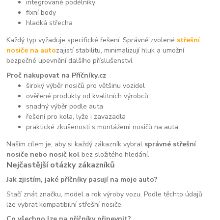
integrované podélníky
fixní body
hladká střecha
Každý typ vyžaduje specifické řešení. Správně zvolené
střešní
nosiče na auto
zajistí stabilitu, minimalizují hluk a umožní
bezpečné upevnění dalšího příslušenství.
Proč nakupovat na Příčníky.cz
široký výběr nosičů pro většinu vozidel
ověřené produkty od kvalitních výrobců
snadný výběr podle auta
řešení pro kola, lyže i zavazadla
praktické zkušenosti s montážemi nosičů na auta
Naším cílem je, aby si každý zákazník vybral
správné střešní
nosiče nebo nosič kol
bez složitého hledání.
Nejčastější otázky zákazníků
Jak zjistím, jaké příčníky pasují na moje auto?
Stačí znát značku, model a rok výroby vozu. Podle těchto údajů
lze vybrat kompatibilní střešní nosiče.
Co všechno lze na příčníky připevnit?