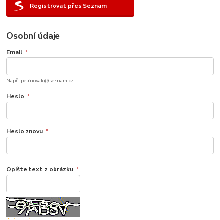
Registrovat přes Seznam
Osobní údaje
Email
*
Např. petrnovak@seznam.cz
Heslo
*
Heslo znovu
*
Opište text z obrázku
*