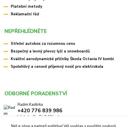
Platební metody
Reklamační řád
NEPŘEHLÉDNĚTE
Střešní autobox za rozumnou cenu
Bezpečný a levný převoz lyží a snowboardů
Kvalitní aerodynamické příčníky Škoda Octavia IV kombi
Spolehlivý a cenově příjemný nosič pro elektrokola
ODBORNÉ PORADENSTVÍ
Radim Kaděrka
+420 776 839 986
Infolinka: Po-Pá 8-18 hod.
Náš e-shop a partneři potřebují Váš souhlas s použitím souborů
info@pricniky.cz