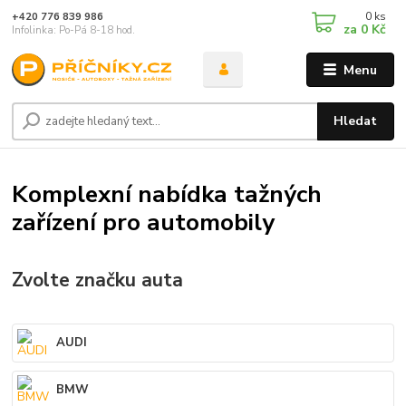
0
ks
+420 776 839 986
za
0 Kč
Infolinka: Po-Pá 8-18 hod.
Menu
Hledat
Komplexní nabídka tažných
zařízení pro automobily
Zvolte značku auta
AUDI
BMW