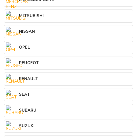
MITSUBISHI
NISSAN
OPEL
PEUGEOT
RENAULT
SEAT
SUBARU
SUZUKI