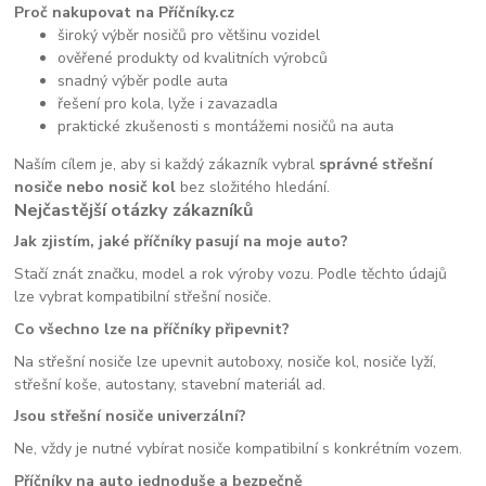
Proč nakupovat na Příčníky.cz
široký výběr nosičů pro většinu vozidel
ověřené produkty od kvalitních výrobců
snadný výběr podle auta
řešení pro kola, lyže i zavazadla
praktické zkušenosti s montážemi nosičů na auta
Naším cílem je, aby si každý zákazník vybral
správné střešní
nosiče nebo nosič kol
bez složitého hledání.
Nejčastější otázky zákazníků
Jak zjistím, jaké příčníky pasují na moje auto?
Stačí znát značku, model a rok výroby vozu. Podle těchto údajů
lze vybrat kompatibilní střešní nosiče.
Co všechno lze na příčníky připevnit?
Na střešní nosiče lze upevnit autoboxy, nosiče kol, nosiče lyží,
střešní koše, autostany, stavební materiál ad.
Jsou střešní nosiče univerzální?
Ne, vždy je nutné vybírat nosiče kompatibilní s konkrétním vozem.
Příčníky na auto jednoduše a bezpečně