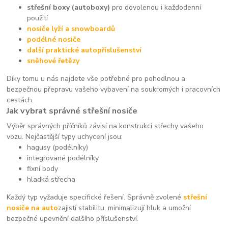
střešní boxy (autoboxy)
pro dovolenou i každodenní
použití
nosiče lyží a snowboardů
podélné nosiče
další praktické autopříslušenství
sněhové řetězy
Díky tomu u nás najdete vše potřebné pro pohodlnou a
bezpečnou přepravu vašeho vybavení na soukromých i pracovních
cestách.
Jak vybrat správné střešní nosiče
Výběr správných příčníků závisí na konstrukci střechy vašeho
vozu. Nejčastější typy uchycení jsou:
hagusy (podélníky)
integrované podélníky
fixní body
hladká střecha
Každý typ vyžaduje specifické řešení. Správně zvolené
střešní
nosiče na auto
zajistí stabilitu, minimalizují hluk a umožní
bezpečné upevnění dalšího příslušenství.