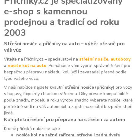
Příčníky.cz je specializovaný
e-shop s kamennou
prodejnou a tradicí od roku
2003
Střešní nosiče a příčníky na auto – výběr přesně pro
váš vůz
Vítejte na Příčníky.cz – specialistovi na
střešní nosiče
,
autoboxy
a
nosiče kol na auto
. Pomáháme vám vybrat správné řešení pro
bezpečnou přepravu nákladu, kol, lyží i zavazadel přesně podle
typu vašeho vozu.
V naší nabídce najdete kvalitní
střešní nosiče (příčníky)
pro vozy
s hagusy, fixpointy i hladkou střechou. Díky přesné kompatibilitě
podle značky, modelu a roku výroby snadno vyberete nosiče, které
perfektně sedí na váš automobil a zajistí maximální bezpečnost při
jízdě.
Kompletní řešení pro přepravu na střeše i za autem
Kromě příčníků nabízíme také:
nosiče kol na tažné zařízení, střechu i zadní dveře