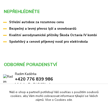
NEPŘEHLÉDNĚTE
Střešní autobox za rozumnou cenu
Bezpečný a levný převoz lyží a snowboardů
Kvalitní aerodynamické příčníky Škoda Octavia IV kombi
Spolehlivý a cenově příjemný nosič pro elektrokola
ODBORNÉ PORADENSTVÍ
Radim Kaděrka
+420 776 839 986
Infolinka: Po-Pá 8-18 hod.
Náš e-shop a partneři potřebují Váš souhlas s použitím souborů
info@pricniky.cz
cookies, aby Vám mohli zobrazovat informace týkající se Vašich
zájmů. Více o Cookies
zde
.