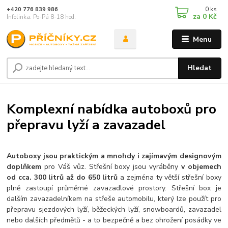
0
ks
+420 776 839 986
za
0 Kč
Infolinka: Po-Pá 8-18 hod.
Menu
Hledat
Komplexní nabídka autoboxů pro
přepravu lyží a zavazadel
Autoboxy jsou praktickým a mnohdy i zajímavým designovým
doplňkem
pro Váš vůz. Střešní boxy jsou vyráběny
v objemech
od cca. 300 litrů až do 650 litrů
a zejména ty větší střešní boxy
plně zastoupí průměrné zavazadlové prostory. Střešní box je
dalším zavazadelníkem na střeše automobilu, který lze použít pro
přepravu sjezdových lyží, běžeckých lyží, snowboardů, zavazadel
nebo dalších předmětů - a to bezpečně a bez ohrožení posádky ve