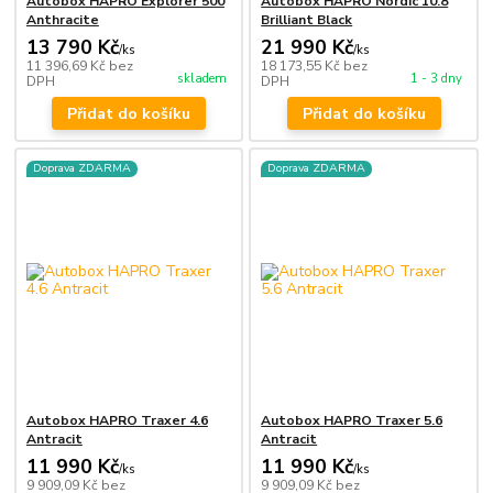
Autobox HAPRO Explorer 500
Autobox HAPRO Nordic 10.8
Anthracite
Brilliant Black
13 790 Kč
21 990 Kč
/
ks
/
ks
11 396,69 Kč
bez
18 173,55 Kč
bez
skladem
1 - 3 dny
DPH
DPH
Přidat do košíku
Přidat do košíku
Doprava ZDARMA
Doprava ZDARMA
Autobox HAPRO Traxer 4.6
Autobox HAPRO Traxer 5.6
Antracit
Antracit
11 990 Kč
11 990 Kč
/
ks
/
ks
9 909,09 Kč
bez
9 909,09 Kč
bez