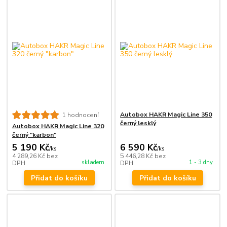
Autobox HAKR Magic Line 350
1 hodnocení
černý lesklý
Autobox HAKR Magic Line 320
černý "karbon"
5 190 Kč
6 590 Kč
/
ks
/
ks
4 289,26 Kč
bez
5 446,28 Kč
bez
skladem
1 - 3 dny
DPH
DPH
Přidat do košíku
Přidat do košíku