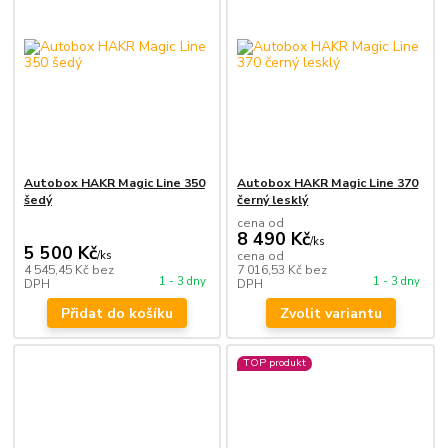
Autobox HAKR Magic Line 350
Autobox HAKR Magic Line 370
šedý
černý lesklý
cena od
8 490 Kč
/
ks
5 500 Kč
/
ks
cena od
4 545,45 Kč
bez
7 016,53 Kč
bez
1 - 3 dny
1 - 3 dny
DPH
DPH
Přidat do košíku
Zvolit variantu
TOP produkt