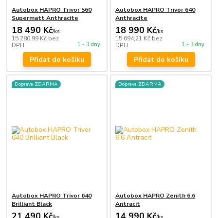
Autobox HAPRO Trivor 560
Autobox HAPRO Trivor 640
Supermatt Anthracite
Anthracite
18 490 Kč
18 990 Kč
/
ks
/
ks
15 280,99 Kč
bez
15 694,21 Kč
bez
1 - 3 dny
1 - 3 dny
DPH
DPH
Přidat do košíku
Přidat do košíku
Doprava ZDARMA
Doprava ZDARMA
Autobox HAPRO Trivor 640
Autobox HAPRO Zenith 6.6
Brilliant Black
Antracit
21 490 Kč
14 990 Kč
/
ks
/
ks