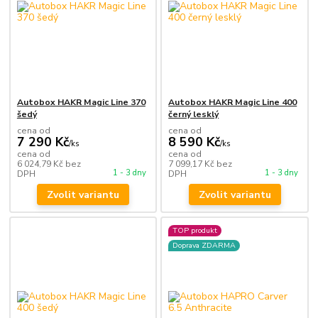
Autobox HAKR Magic Line 370
Autobox HAKR Magic Line 400
šedý
černý lesklý
cena od
cena od
7 290 Kč
8 590 Kč
/
ks
/
ks
cena od
cena od
6 024,79 Kč
bez
7 099,17 Kč
bez
1 - 3 dny
1 - 3 dny
DPH
DPH
Zvolit variantu
Zvolit variantu
TOP produkt
Doprava ZDARMA