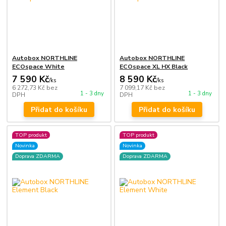
Autobox NORTHLINE
Autobox NORTHLINE
ECOspace White
ECOspace XL HX Black
7 590 Kč
8 590 Kč
/
ks
/
ks
6 272,73 Kč
bez
7 099,17 Kč
bez
1 - 3 dny
1 - 3 dny
DPH
DPH
Přidat do košíku
Přidat do košíku
TOP produkt
TOP produkt
Novinka
Novinka
Doprava ZDARMA
Doprava ZDARMA