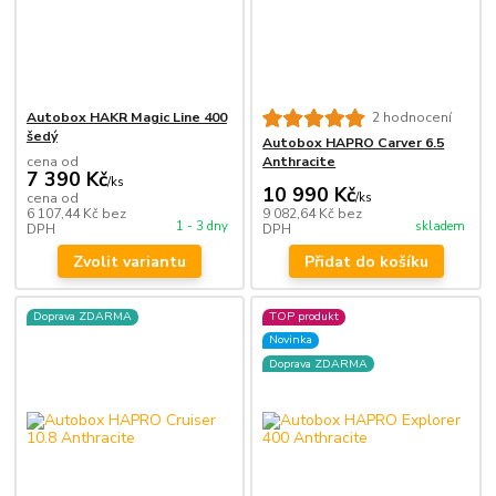
Autobox HAKR Magic Line 400
2 hodnocení
šedý
Autobox HAPRO Carver 6.5
cena od
Anthracite
7 390 Kč
/
ks
10 990 Kč
cena od
/
ks
6 107,44 Kč
bez
9 082,64 Kč
bez
1 - 3 dny
skladem
DPH
DPH
Zvolit variantu
Přidat do košíku
Doprava ZDARMA
TOP produkt
Novinka
Doprava ZDARMA