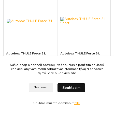
Autobox THULE Force 3 L
Autobox THULE Force 3 L
Sport
16 490 Kč
13 990 Kč
Náš e-shop a partneři potřebují Váš souhlas s použitím souborů
/
ks
/
ks
13 628,10 Kč
bez
11 561,98 Kč
bez
cookies, aby Vám mohli zobrazovat informace týkající se Vašich
1 - 3 dny
1 - 3 dny
DPH
DPH
zájmů. Více o Cookies
zde
.
Přidat do košíku
Přidat do košíku
Souhlasím
Nastavení
Souhlas můžete odmítnout
zde
.