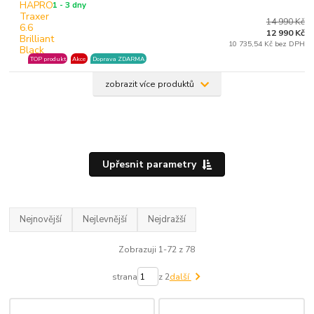
1 - 3 dny
14 990 Kč
12 990 Kč
10 735,54 Kč bez DPH
TOP produkt
Akce
Doprava ZDARMA
zobrazit více produktů
Upřesnit parametry
Nejnovější
Nejlevnější
Nejdražší
Zobrazuji 1-72 z 78
strana
z 2
další