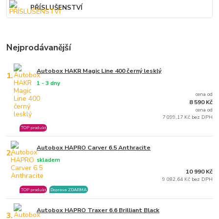
PŘÍSLUŠENSTVÍ
Nejprodávanější
Autobox HAKR Magic Line 400 černý lesklý
1.
1 - 3 dny
cena od
8 590 Kč
cena od
7 099,17 Kč bez DPH
TOP produkt
Autobox HAPRO Carver 6.5 Anthracite
2.
skladem
10 990 Kč
9 082,64 Kč bez DPH
TOP produkt
Doprava ZDARMA
Autobox HAPRO Traxer 6.6 Brilliant Black
3.