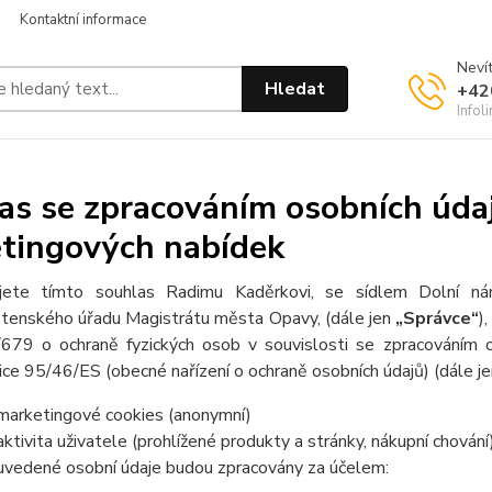
Kontaktní informace
Nevít
Hledat
+42
Infol
as se zpracováním osobních údaj
tingových nabídek
jete tímto souhlas Radimu Kaděrkovi, se sídlem Dolní 
stenského úřadu Magistrátu města Opavy, (dále jen
„Správce“
)
679 o ochraně fyzických osob v souvislosti se zpracováním 
ce 95/46/ES (obecné nařízení o ochraně osobních údajů) (dále j
marketingové cookies (anonymní)
aktivita uživatele (prohlížené produkty a stránky, nákupní chování
uvedené osobní údaje budou zpracovány za účelem: