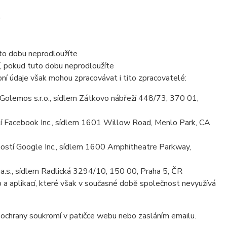
uto dobu neprodloužíte
í, pokud tuto dobu neprodloužíte
ní údaje však mohou zpracovávat i tito zpracovatelé:
olemos s.r.o., sídlem Zátkovo nábřeží 448/73, 370 01,
 Facebook Inc., sídlem 1601 Willow Road, Menlo Park, CA
stí Google Inc., sídlem 1600 Amphitheatre Parkway,
.s., sídlem Radlická 3294/10, 150 00, Praha 5, ČR
 a aplikací, které však v současné době společnost nevyužívá
í ochrany soukromí v patičce webu nebo zasláním emailu.