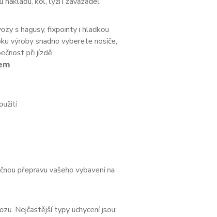
ákladu, kol, lyží i zavazadel
ozy s hagusy, fixpointy i hladkou
oku výroby snadno vyberete nosiče,
ečnost při jízdě.
tem
užití
čnou přepravu vašeho vybavení na
ozu. Nejčastější typy uchycení jsou: