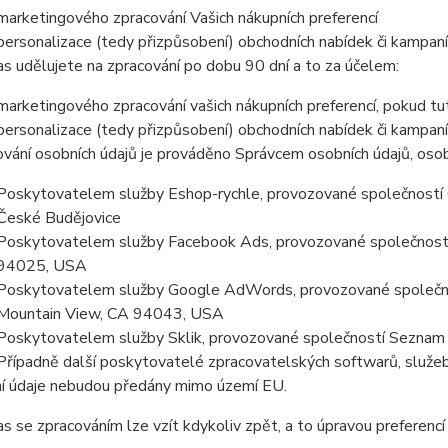
marketingového zpracování Vašich nákupních preferencí
personalizace (tedy přizpůsobení) obchodních nabídek či kampaní
s udělujete na zpracování po dobu 90 dní a to za účelem:
marketingového zpracování vašich nákupních preferencí, pokud t
personalizace (tedy přizpůsobení) obchodních nabídek či kampan
vání osobních údajů je prováděno Správcem osobních údajů, osob
Poskytovatelem služby Eshop-rychle, provozované společností G
České Budějovice
Poskytovatelem služby Facebook Ads, provozované společností
94025, USA
Poskytovatelem služby Google AdWords, provozované společno
Mountain View, CA 94043, USA
Poskytovatelem služby Sklik, provozované společností Seznam a
Případně další poskytovatelé zpracovatelských softwarů, služeb
í údaje nebudou předány mimo území EU.
s se zpracováním lze vzít kdykoliv zpět, a to úpravou preferenc