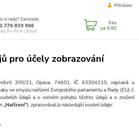
Přihlášení
e si rady? Zavolejte.
0
ks
0 776 839 986
za
0 Kč
inka: Po-Pá 8-18 hod.
ů pro účely zobrazování
náměstí 305/21, Opava, 74601, IČ 63304210, zapsaná u
, aby ve smyslu nařízení Evropského parlamentu a Rady (EU) č.
osobních údajů a o volném pohybu těchto údajů a o zrušení
en
„Nařízení“
), zpracovával/a následující osobní údaje:
)