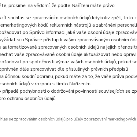
e, prosíme, na vědomí, že podle Nařízení máte právo:
vzít souhlas se zpracováním osobních údajů kdykoliv zpět, toto 
remarketingových kódů reklamních nástrojů a zabránění persona
požadovat po Správci informaci, jaké vaše osobní údaje zpracová
vyžádat si u Správce přístup k vašim zpracovávaným osobním údaj
u automatizovaně zpracovaných osobních údajů na jejich přenosit
nechat vaše zpracovávané osobní údaje aktualizovat nebo opravit
požadovat po společnosti výmaz vašich osobních údajů, pokud se
oprávněn dále zpracovávat dle příslušných právních předpisů
na účinnou soudní ochranu, pokud máte za to, že vaše práva podl
osobních údajů v rozporu s tímto Nařízením
v případě pochybností o dodržování povinností souvisejících se 
pro ochranu osobních údajů
las se zpracováním osobních údajů pro účely zobrazování marketingových