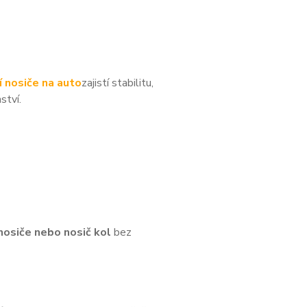
í nosiče na auto
zajistí stabilitu,
ství.
nosiče nebo nosič kol
bez