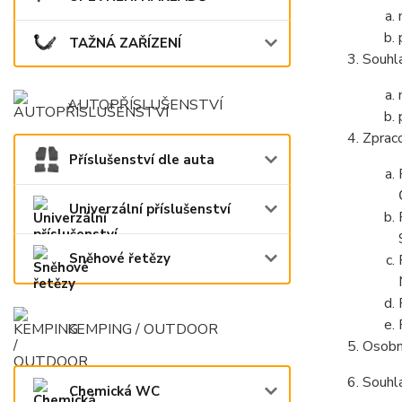
TAŽNÁ ZAŘÍZENÍ
Souhla
AUTOPŘÍSLUŠENSTVÍ
Zpraco
Příslušenství dle auta
Univerzální příslušenství
Sněhové řetězy
KEMPING / OUTDOOR
Osobn
Souhla
Chemická WC