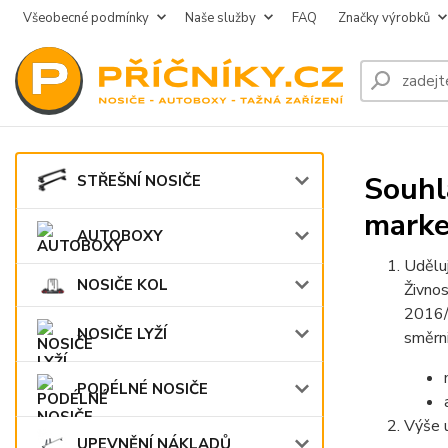
Všeobecné podmínky
Naše služby
FAQ
Značky výrobků
Souhl
STŘEŠNÍ NOSIČE
marke
AUTOBOXY
Udělu
NOSIČE KOL
Živno
2016/
NOSIČE LYŽÍ
směrni
PODÉLNÉ NOSIČE
Výše 
UPEVNĚNÍ NÁKLADŮ