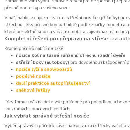
Pomáháme vám vybrat správné řešení pro bezpečnou přepravu n
přesně podle typu vašeho vozu.
V naší nabídce najdete kvalitní
střešní nosiče (příčníky)
pro v
střechou. Díky přesné kompatibilitě podle značky, modelu a r
které perfektně sedí na váš automobil a zajistí maximální bezp
Kompletní řešení pro přepravu na střeše i za au
Kromě příčníků nabízíme také:
nosiče kol na tažné zařízení, střechu i zadní dveře
střešní boxy (autoboxy)
pro dovolenou i každodenní po
nosiče lyží a snowboardů
podélné nosiče
další praktické autopříslušenství
sněhové řetězy
Díky tomu u nás najdete vše potřebné pro pohodlnou a bezpe
soukromých i pracovních cestách.
Jak vybrat správné střešní nosiče
Výběr správných příčníků závisí na konstrukci střechy vašeho v