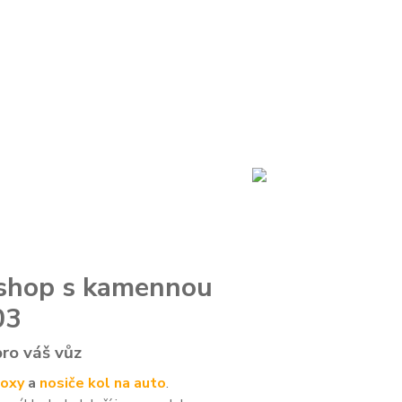
e-shop s kamennou
03
pro váš vůz
oxy
a
nosiče kol na auto
.