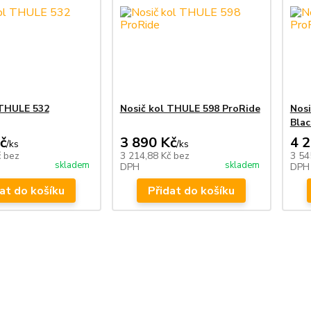
 THULE 532
Nosič kol THULE 598 ProRide
Nosi
Blac
č
3 890 Kč
4 
/
ks
/
ks
č
bez
3 214,88 Kč
bez
3 54
skladem
skladem
DPH
DPH
at do košíku
Přidat do košíku