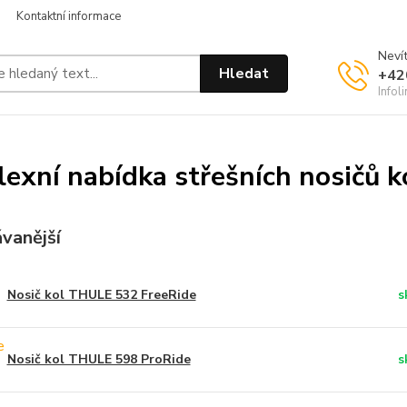
Kontaktní informace
Nevít
Hledat
+42
Infol
exní nabídka střešních nosičů 
vanější
Nosič kol THULE 532 FreeRide
s
Nosič kol THULE 598 ProRide
s