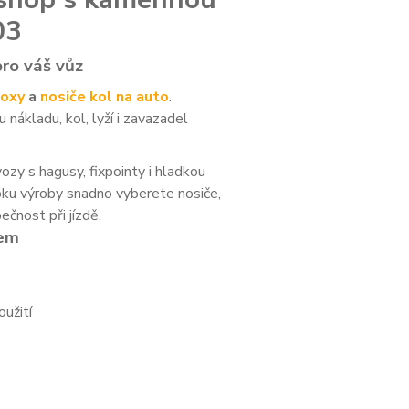
03
pro váš vůz
oxy
a
nosiče kol na auto
.
ákladu, kol, lyží i zavazadel
ozy s hagusy, fixpointy i hladkou
oku výroby snadno vyberete nosiče,
ečnost při jízdě.
tem
užití