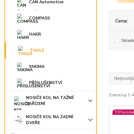
CAN Automotive
COMPASS
Cena:
HAKR
Sklad
THULE
YAKIMA
Nejnovějš
PŘÍSLUŠENSTVÍ
Zobrazuji 1-4
NOSIČE KOL NA TAŽNÉ
ZAŘÍZENÍ
TOP produk
NOSIČE KOL NA ZADNÍ
DVEŘE