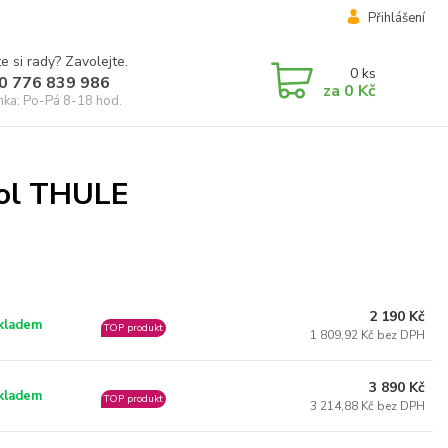
Přihlášení
e si rady? Zavolejte.
0
ks
0 776 839 986
za
0 Kč
inka: Po-Pá 8-18 hod.
kol THULE
2 190 Kč
kladem
TOP produkt
1 809,92 Kč bez DPH
3 890 Kč
kladem
TOP produkt
3 214,88 Kč bez DPH