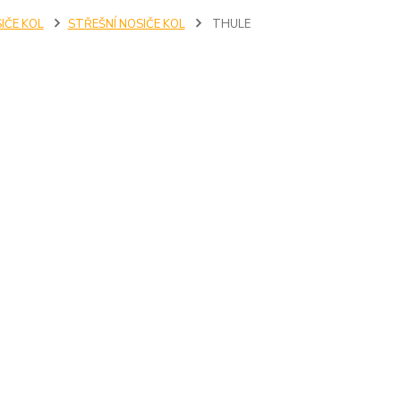
IČE KOL
STŘEŠNÍ NOSIČE KOL
THULE