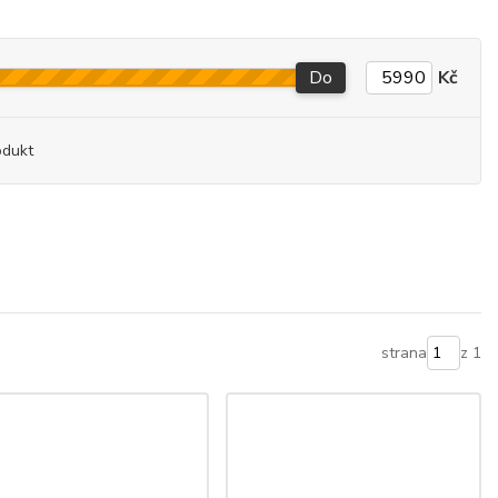
Do
Kč
odukt
strana
z 1