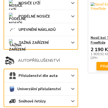
NOSIČE LYŽÍ
PODÉLNÉ NOSIČE
UPEVNĚNÍ NÁKLADŮ
Nosič kol
TAŽNÁ ZAŘÍZENÍ
FreeRide
2 190 K
1 809,92 K
DPH
AUTOPŘÍSLUŠENSTVÍ
Přid
Příslušenství dle auta
Univerzální příslušenství
Sněhové řetězy