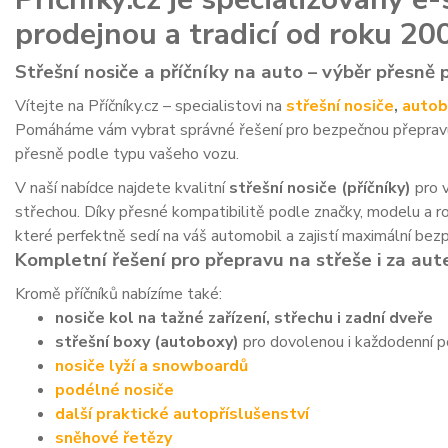
prodejnou a tradicí od roku 20
Střešní nosiče a příčníky na auto – výběr přesně 
Vítejte na Příčníky.cz – specialistovi na
střešní nosiče
,
autob
Pomáháme vám vybrat správné řešení pro bezpečnou přepravu n
přesně podle typu vašeho vozu.
V naší nabídce najdete kvalitní
střešní nosiče (příčníky)
pro v
střechou. Díky přesné kompatibilitě podle značky, modelu a r
které perfektně sedí na váš automobil a zajistí maximální bezp
Kompletní řešení pro přepravu na střeše i za au
Kromě příčníků nabízíme také:
nosiče kol na tažné zařízení, střechu i zadní dveře
střešní boxy (autoboxy)
pro dovolenou i každodenní po
nosiče lyží a snowboardů
podélné nosiče
další praktické autopříslušenství
sněhové řetězy