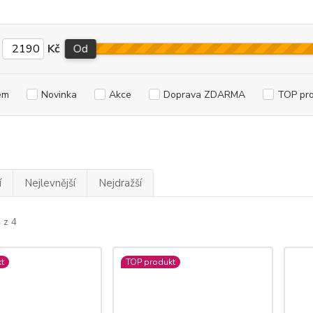
Kč
Od
em
Novinka
Akce
Doprava ZDARMA
TOP pr
í
Nejlevnější
Nejdražší
 z 4
t
TOP produkt