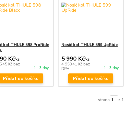
č kol THULE 598 ProRide
Nosič kol THULE 599 UpRide
k
290 Kč
5 990 Kč
/
ks
/
ks
5,45 Kč
bez
4 950,41 Kč
bez
1 - 3 dny
1 - 3 dny
DPH
Přidat do košíku
Přidat do košíku
strana
z 1