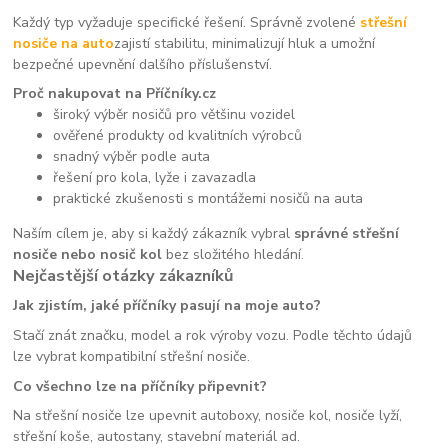
Každý typ vyžaduje specifické řešení. Správně zvolené
střešní
nosiče na auto
zajistí stabilitu, minimalizují hluk a umožní
bezpečné upevnění dalšího příslušenství.
Proč nakupovat na Příčníky.cz
široký výběr nosičů pro většinu vozidel
ověřené produkty od kvalitních výrobců
snadný výběr podle auta
řešení pro kola, lyže i zavazadla
praktické zkušenosti s montážemi nosičů na auta
Naším cílem je, aby si každý zákazník vybral
správné střešní
nosiče nebo nosič kol
bez složitého hledání.
Nejčastější otázky zákazníků
Jak zjistím, jaké příčníky pasují na moje auto?
Stačí znát značku, model a rok výroby vozu. Podle těchto údajů
lze vybrat kompatibilní střešní nosiče.
Co všechno lze na příčníky připevnit?
Na střešní nosiče lze upevnit autoboxy, nosiče kol, nosiče lyží,
střešní koše, autostany, stavební materiál ad.