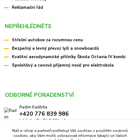
Reklamační řád
NEPŘEHLÉDNĚTE
Střešní autobox za rozumnou cenu
Bezpečný a levný převoz lyží a snowboardů
Kvalitní aerodynamické příčníky Škoda Octavia IV kombi
Spolehlivý a cenově příjemný nosič pro elektrokola
ODBORNÉ PORADENSTVÍ
Radim Kaděrka
+420 776 839 986
Infolinka: Po-Pá 8-18 hod.
Náš e-shop a partneři potřebují Váš souhlas s použitím souborů
info@pricniky.cz
cookies, aby Vám mohli zobrazovat informace týkající se Vašich