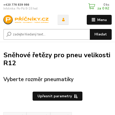
0
ks
+420 776 839 986
za
0 Kč
Infolinka: Po-Pá 8-18 hod.
Menu
Hledat
Sněhové řetězy pro pneu velikosti
R12
Vyberte rozměr pneumatiky
Upřesnit parametry