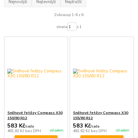
Nejnovější
Nejlevnější
Nejdražší
Zobrazuji 1-6 z 6
strana
z 1
Sněhové řetězy Compass X30
Sněhové řetězy Compass X30
150/80 R12
155/80 R12
583 Kč
583 Kč
/
sada
/
sada
skladem
skladem
481,82 Kč
bez DPH
481,82 Kč
bez DPH