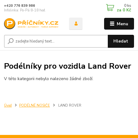
0
ks
+420 776 839 986
za
0 Kč
Infolinka: Po-Pá 8-18 hod.
Menu
Hledat
Podélníky pro vozidla Land Rover
V této kategorii nebylo nalezeno žádné zboží.
Úvod
PODÉLNÉ NOSIČE
LAND ROVER