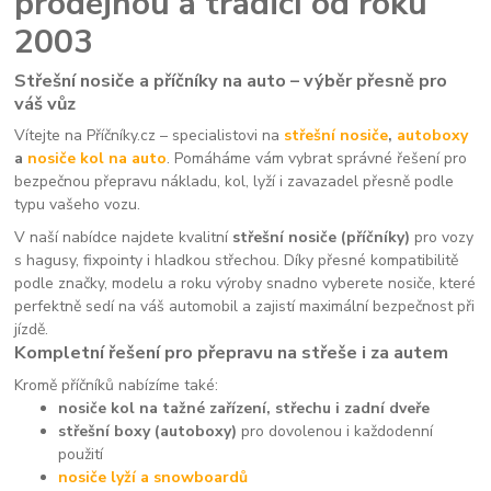
prodejnou a tradicí od roku
2003
Střešní nosiče a příčníky na auto – výběr přesně pro
váš vůz
Vítejte na Příčníky.cz – specialistovi na
střešní nosiče
,
autoboxy
a
nosiče kol na auto
. Pomáháme vám vybrat správné řešení pro
bezpečnou přepravu nákladu, kol, lyží i zavazadel přesně podle
typu vašeho vozu.
V naší nabídce najdete kvalitní
střešní nosiče (příčníky)
pro vozy
s hagusy, fixpointy i hladkou střechou. Díky přesné kompatibilitě
podle značky, modelu a roku výroby snadno vyberete nosiče, které
perfektně sedí na váš automobil a zajistí maximální bezpečnost při
jízdě.
Kompletní řešení pro přepravu na střeše i za autem
Kromě příčníků nabízíme také:
nosiče kol na tažné zařízení, střechu i zadní dveře
střešní boxy (autoboxy)
pro dovolenou i každodenní
použití
nosiče lyží a snowboardů