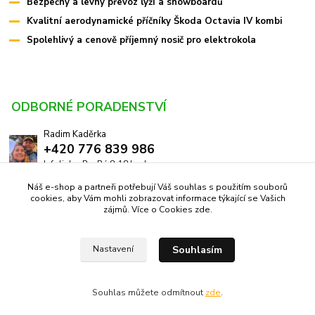
Bezpečný a levný převoz lyží a snowboardů
Kvalitní aerodynamické příčníky Škoda Octavia IV kombi
Spolehlivý a cenově příjemný nosič pro elektrokola
ODBORNÉ PORADENSTVÍ
Radim Kaděrka
+420 776 839 986
Infolinka: Po-Pá 8-18 hod.
Náš e-shop a partneři potřebují Váš souhlas s použitím souborů
info@pricniky.cz
cookies, aby Vám mohli zobrazovat informace týkající se Vašich
zájmů. Více o Cookies
zde
.
Souhlasím
Nastavení
Příčníky.cz -
Specialisté na nosiče
//
Webdesign
: Poradnyweb.cz
Souhlas můžete odmítnout
zde
.
Vytvořeno na
Eshop-rychle.cz