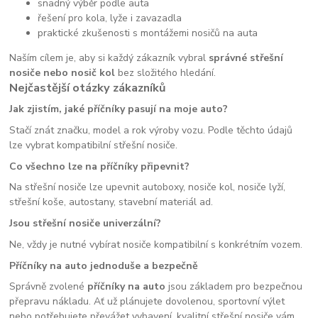
snadný výběr podle auta
řešení pro kola, lyže i zavazadla
praktické zkušenosti s montážemi nosičů na auta
Naším cílem je, aby si každý zákazník vybral
správné střešní
nosiče nebo nosič kol
bez složitého hledání.
Nejčastější otázky zákazníků
Jak zjistím, jaké příčníky pasují na moje auto?
Stačí znát značku, model a rok výroby vozu. Podle těchto údajů
lze vybrat kompatibilní střešní nosiče.
Co všechno lze na příčníky připevnit?
Na střešní nosiče lze upevnit autoboxy, nosiče kol, nosiče lyží,
střešní koše, autostany, stavební materiál ad.
Jsou střešní nosiče univerzální?
Ne, vždy je nutné vybírat nosiče kompatibilní s konkrétním vozem.
Příčníky na auto jednoduše a bezpečně
Správně zvolené
příčníky na auto
jsou základem pro bezpečnou
přepravu nákladu. Ať už plánujete dovolenou, sportovní výlet
nebo potřebujete převážet vybavení, kvalitní střešní nosiče vám