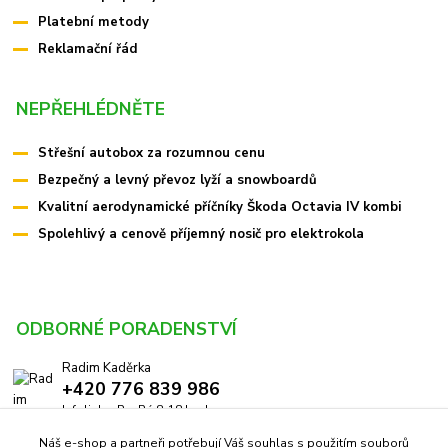
Platební metody
Reklamační řád
NEPŘEHLÉDNĚTE
Střešní autobox za rozumnou cenu
Bezpečný a levný převoz lyží a snowboardů
Kvalitní aerodynamické příčníky Škoda Octavia IV kombi
Spolehlivý a cenově příjemný nosič pro elektrokola
ODBORNÉ PORADENSTVÍ
Radim Kaděrka
+420 776 839 986
Infolinka: Po-Pá 8-18 hod.
Náš e-shop a partneři potřebují Váš souhlas s použitím souborů
info@pricniky.cz