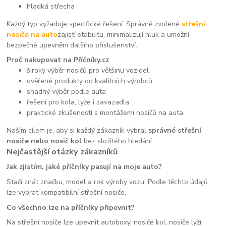
hladká střecha
Každý typ vyžaduje specifické řešení. Správně zvolené
střešní
nosiče na auto
zajistí stabilitu, minimalizují hluk a umožní
bezpečné upevnění dalšího příslušenství.
Proč nakupovat na Příčníky.cz
široký výběr nosičů pro většinu vozidel
ověřené produkty od kvalitních výrobců
snadný výběr podle auta
řešení pro kola, lyže i zavazadla
praktické zkušenosti s montážemi nosičů na auta
Naším cílem je, aby si každý zákazník vybral
správné střešní
nosiče nebo nosič kol
bez složitého hledání.
Nejčastější otázky zákazníků
Jak zjistím, jaké příčníky pasují na moje auto?
Stačí znát značku, model a rok výroby vozu. Podle těchto údajů
lze vybrat kompatibilní střešní nosiče.
Co všechno lze na příčníky připevnit?
Na střešní nosiče lze upevnit autoboxy, nosiče kol, nosiče lyží,