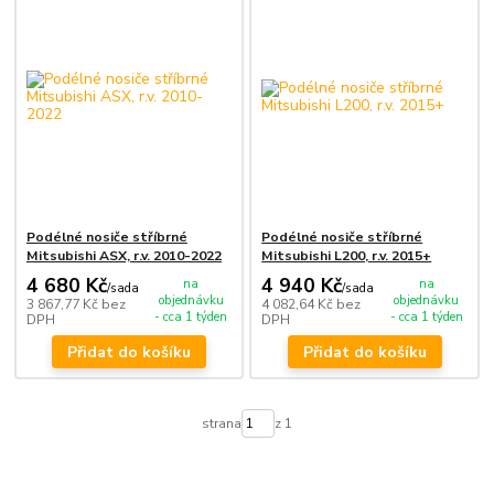
Podélné nosiče stříbrné
Podélné nosiče stříbrné
Mitsubishi ASX, r.v. 2010-2022
Mitsubishi L200, r.v. 2015+
4 680 Kč
4 940 Kč
na
na
/
sada
/
sada
objednávku
objednávku
3 867,77 Kč
bez
4 082,64 Kč
bez
- cca 1 týden
- cca 1 týden
DPH
DPH
Přidat do košíku
Přidat do košíku
strana
z 1