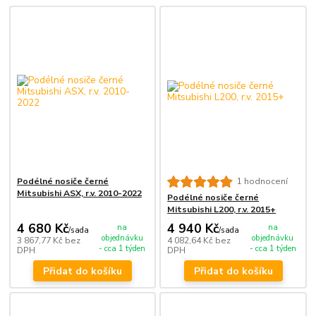
Podélné nosiče černé
1 hodnocení
Mitsubishi ASX, r.v. 2010-2022
Podélné nosiče černé
Mitsubishi L200, r.v. 2015+
4 680 Kč
4 940 Kč
na
na
/
sada
/
sada
objednávku
objednávku
3 867,77 Kč
bez
4 082,64 Kč
bez
- cca 1 týden
- cca 1 týden
DPH
DPH
Přidat do košíku
Přidat do košíku