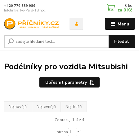
0
ks
+420 776 839 986
za
0 Kč
Infolinka: Po-Pá 8-18 hod.
Menu
Hledat
Podélníky pro vozidla Mitsubishi
Upřesnit parametry
Nejnovější
Nejlevnější
Nejdražší
Zobrazuji 1-4 z 4
strana
z 1