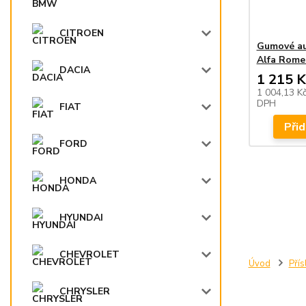
CITROEN
Gumové au
Alfa Rome
DACIA
1 215 K
1 004,13 K
DPH
FIAT
Přid
FORD
HONDA
HYUNDAI
CHEVROLET
Úvod
Přís
CHRYSLER