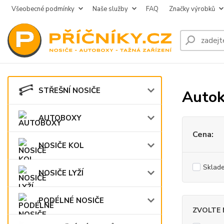
Všeobecné podmínky
Naše služby
FAQ
Značky výrobků
STŘEŠNÍ NOSIČE
Autok
AUTOBOXY
Cena:
NOSIČE KOL
Sklad
NOSIČE LYŽÍ
PODÉLNÉ NOSIČE
ZVOLTE