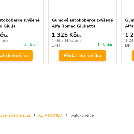
tokoberce zvýšené
Gumové autokoberce zvýšené
Gum
o Giulia
Alfa Romeo Giulietta
Alf
č
1 325 Kč
1 
/
ks
/
ks
č
bez
1 095,04 Kč
bez
1 04
1 - 5 dní
1 - 5 dní
DPH
DPH
at do košíku
Přidat do košíku
lušenství dle auta
ALFA ROMEO
Autokoberce