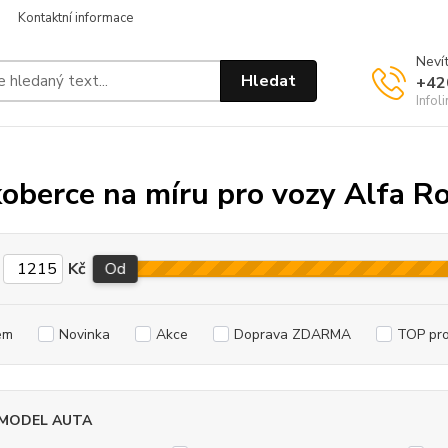
Kontaktní informace
Nevít
Hledat
+42
Infol
oberce na míru pro vozy Alfa 
Kč
Od
em
Novinka
Akce
Doprava ZDARMA
TOP pr
 MODEL AUTA