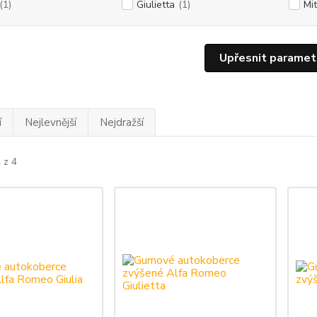
(1)
Giulietta
(1)
Mi
Upřesnit paramet
í
Nejlevnější
Nejdražší
 z 4