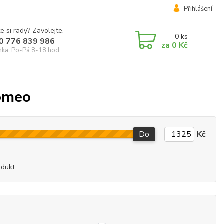
Přihlášení
e si rady? Zavolejte.
0
ks
0 776 839 986
za
0 Kč
inka: Po-Pá 8-18 hod.
Romeo
Do
Kč
odukt