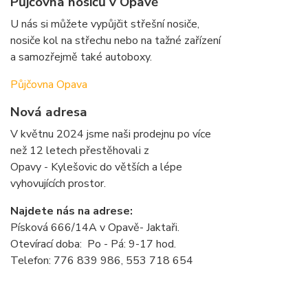
Půjčovna nosičů v Opavě
U nás si můžete vypůjčit střešní nosiče,
nosiče kol na střechu nebo na tažné zařízení
a samozřejmě také autoboxy.
Půjčovna Opava
Nová adresa
V květnu 2024 jsme naši prodejnu po více
než 12 letech přestěhovali z
Opavy - Kylešovic do větších a lépe
vyhovujících prostor.
Najdete nás na adrese:
Písková 666/14A v Opavě- Jaktaři.
Otevírací doba: Po - Pá: 9-17 hod.
Telefon: 776 839 986, 553 718 654