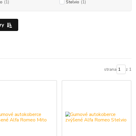
to
(1)
Stelvio
(1)
ry
strana
z 1