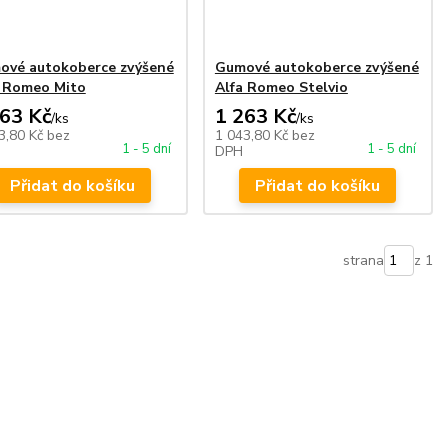
ové autokoberce zvýšené
Gumové autokoberce zvýšené
a Romeo Mito
Alfa Romeo Stelvio
263 Kč
1 263 Kč
/
ks
/
ks
3,80 Kč
bez
1 043,80 Kč
bez
1 - 5 dní
1 - 5 dní
DPH
Přidat do košíku
Přidat do košíku
strana
z 1