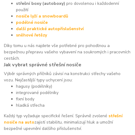
střešní boxy (autoboxy)
pro dovolenou i každodenní
použití
nosiče lyží a snowboardů
podélné nosiče
další praktické autopříslušenství
sněhové řetězy
Díky tomu u nás najdete vše potřebné pro pohodlnou a
bezpečnou přepravu vašeho vybavení na soukromých i pracovních
cestách.
Jak vybrat správné střešní nosiče
Výběr správných příčníků závisí na konstrukci střechy vašeho
vozu. Nejčastější typy uchycení jsou:
hagusy (podélníky)
integrované podélníky
fixní body
hladká střecha
Každý typ vyžaduje specifické řešení. Správně zvolené
střešní
nosiče na auto
zajistí stabilitu, minimalizují hluk a umožní
bezpečné upevnění dalšího příslušenství.