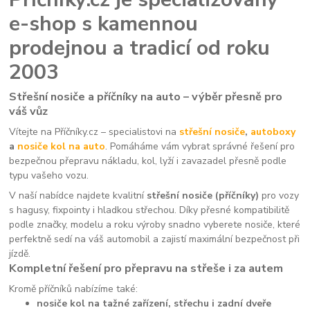
e-shop s kamennou
prodejnou a tradicí od roku
2003
Střešní nosiče a příčníky na auto – výběr přesně pro
váš vůz
Vítejte na Příčníky.cz – specialistovi na
střešní nosiče
,
autoboxy
a
nosiče kol na auto
. Pomáháme vám vybrat správné řešení pro
bezpečnou přepravu nákladu, kol, lyží i zavazadel přesně podle
typu vašeho vozu.
V naší nabídce najdete kvalitní
střešní nosiče (příčníky)
pro vozy
s hagusy, fixpointy i hladkou střechou. Díky přesné kompatibilitě
podle značky, modelu a roku výroby snadno vyberete nosiče, které
perfektně sedí na váš automobil a zajistí maximální bezpečnost při
jízdě.
Kompletní řešení pro přepravu na střeše i za autem
Kromě příčníků nabízíme také:
nosiče kol na tažné zařízení, střechu i zadní dveře