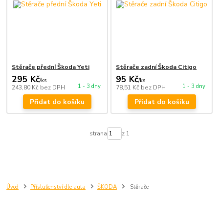
Stěrače přední Škoda Yeti
Stěrače zadní Škoda Citigo
295 Kč
95 Kč
/
ks
/
ks
1 - 3 dny
1 - 3 dny
243,80 Kč
bez DPH
78,51 Kč
bez DPH
Přidat do košíku
Přidat do košíku
strana
z 1
Úvod
Příslušenství dle auta
ŠKODA
Stěrače