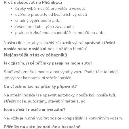
Proč nakupovat na Příčníky.cz
široký výběr nosičů pro většinu vozidel
ověřené produkty od kvalitních výrobců
snadný výběr podle auta
řešení pro kola, lyže i zavazadla
praktické zkušenosti s montážemi nosičů na auta
Naším cílem je, aby si každý zákazník vybral
správné střešní
nosiče nebo nosič kol
bez složitého hledání.
Nejčastější otázky zákazníků
Jak zjistím, jaké příčníky pasují na moje auto?
Stačí znát značku, model a rok výroby vozu. Podle těchto údajů
lze vybrat kompatibilní střešní nosiče.
Co všechno lze na příčníky připevnit?
Na střešní nosiče lze upevnit autoboxy, nosiče kol, nosiče lyží,
střešní koše, autostany, stavební materiál ad.
Jsou střešní nosiče univerzální?
Ne, vždy je nutné vybírat nosiče kompatibilní s konkrétním vozem.
Příčníky na auto jednoduše a bezpečně