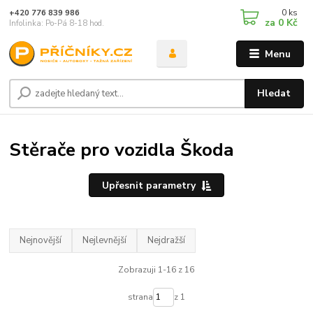
0
ks
+420 776 839 986
za
0 Kč
Infolinka: Po-Pá 8-18 hod.
Menu
Hledat
Stěrače pro vozidla Škoda
Upřesnit parametry
Nejnovější
Nejlevnější
Nejdražší
Zobrazuji 1-16 z 16
strana
z 1