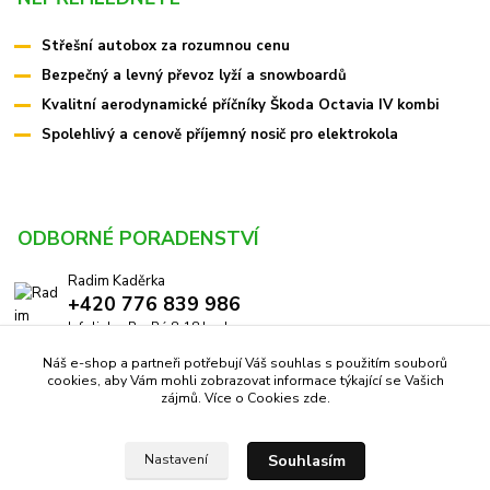
Střešní autobox za rozumnou cenu
Bezpečný a levný převoz lyží a snowboardů
Kvalitní aerodynamické příčníky Škoda Octavia IV kombi
Spolehlivý a cenově příjemný nosič pro elektrokola
ODBORNÉ PORADENSTVÍ
Radim Kaděrka
+420 776 839 986
Infolinka: Po-Pá 8-18 hod.
Náš e-shop a partneři potřebují Váš souhlas s použitím souborů
info@pricniky.cz
cookies, aby Vám mohli zobrazovat informace týkající se Vašich
zájmů. Více o Cookies
zde
.
Souhlasím
Nastavení