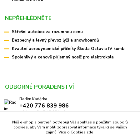
NEPŘEHLÉDNĚTE
Střešní autobox za rozumnou cenu
Bezpečný a levný převoz lyží a snowboardů
Kvalitní aerodynamické příčníky Škoda Octavia IV kombi
Spolehlivý a cenově příjemný nosič pro elektrokola
ODBORNÉ PORADENSTVÍ
Radim Kaděrka
+420 776 839 986
Infolinka: Po-Pá 8-18 hod.
Náš e-shop a partneři potřebují Váš souhlas s použitím souborů
info@pricniky.cz
cookies, aby Vám mohli zobrazovat informace týkající se Vašich
zájmů. Více o Cookies
zde
.