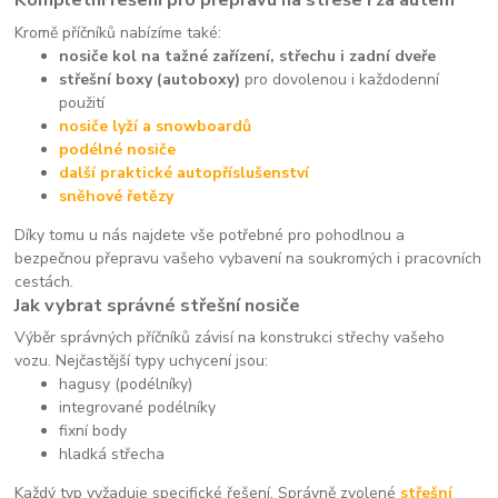
Kromě příčníků nabízíme také:
nosiče kol na tažné zařízení, střechu i zadní dveře
střešní boxy (autoboxy)
pro dovolenou i každodenní
použití
nosiče lyží a snowboardů
podélné nosiče
další praktické autopříslušenství
sněhové řetězy
Díky tomu u nás najdete vše potřebné pro pohodlnou a
bezpečnou přepravu vašeho vybavení na soukromých i pracovních
cestách.
Jak vybrat správné střešní nosiče
Výběr správných příčníků závisí na konstrukci střechy vašeho
vozu. Nejčastější typy uchycení jsou:
hagusy (podélníky)
integrované podélníky
fixní body
hladká střecha
Každý typ vyžaduje specifické řešení. Správně zvolené
střešní