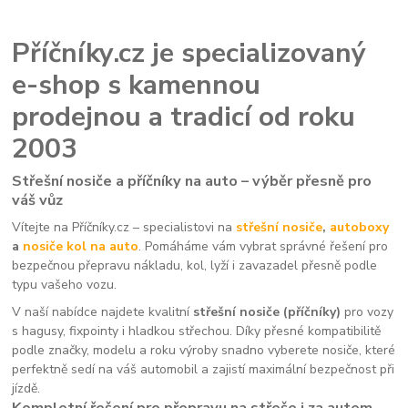
Příčníky.cz je specializovaný
e-shop s kamennou
prodejnou a tradicí od roku
2003
Střešní nosiče a příčníky na auto – výběr přesně pro
váš vůz
Vítejte na Příčníky.cz – specialistovi na
střešní nosiče
,
autoboxy
a
nosiče kol na auto
. Pomáháme vám vybrat správné řešení pro
bezpečnou přepravu nákladu, kol, lyží i zavazadel přesně podle
typu vašeho vozu.
V naší nabídce najdete kvalitní
střešní nosiče (příčníky)
pro vozy
s hagusy, fixpointy i hladkou střechou. Díky přesné kompatibilitě
podle značky, modelu a roku výroby snadno vyberete nosiče, které
perfektně sedí na váš automobil a zajistí maximální bezpečnost při
jízdě.
Kompletní řešení pro přepravu na střeše i za autem