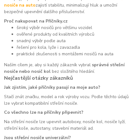
nosiče na auto
zajistí stabilitu, minimalizují hluk a umožní
bezpečné upevnění dalšího příslušenství.
Proč nakupovat na Příčníky.cz
široký výběr nosičů pro většinu vozidel
ověřené produkty od kvalitních výrobců
snadný výběr podle auta
řešení pro kola, lyže i zavazadla
praktické zkušenosti s montážemi nosičů na auta
Naším cílem je, aby si každý zákazník vybral
správné střešní
nosiče nebo nosič kol
bez složitého hledání.
Nejčastější otázky zákazníků
Jak zjistím, jaké příčníky pasují na moje auto?
Stačí znát značku, model a rok výroby vozu. Podle těchto údajů
lze vybrat kompatibilní střešní nosiče.
Co všechno lze na příčníky připevnit?
Na střešní nosiče lze upevnit autoboxy, nosiče kol, nosiče lyží,
střešní koše, autostany, stavební materiál ad.
Jsou střešní nosiče univerzální?