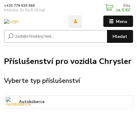
0
ks
+420 776 839 986
za
0 Kč
Infolinka: Po-Pá 8-18 hod.
Menu
Hledat
Příslušenství pro vozidla Chrysler
Vyberte typ příslušenství
Autokoberce