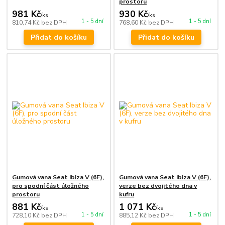
prostoru
981 Kč
930 Kč
/
ks
/
ks
1 - 5 dní
1 - 5 dní
810,74 Kč
bez DPH
768,60 Kč
bez DPH
Přidat do košíku
Přidat do košíku
Gumová vana Seat Ibiza V (6F),
Gumová vana Seat Ibiza V (6F),
pro spodní část úložného
verze bez dvojitého dna v
prostoru
kufru
881 Kč
1 071 Kč
/
ks
/
ks
1 - 5 dní
1 - 5 dní
728,10 Kč
bez DPH
885,12 Kč
bez DPH