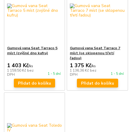
Gumová vana Seat Tarraco 5
Gumová vana Seat Tarraco 7
míst (zvýšné dno kufru)
míst (se sklopenou třetí
řadou)
1 403 Kč
1 375 Kč
/
ks
/
ks
1 159,50 Kč
bez
1 136,36 Kč
bez
1 - 5 dní
1 - 5 dní
DPH
DPH
Přidat do košíku
Přidat do košíku