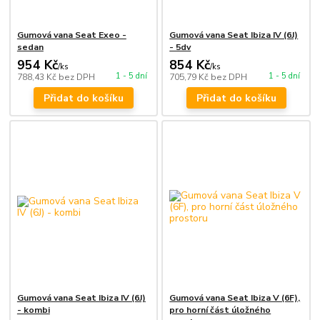
Gumová vana Seat Exeo -
Gumová vana Seat Ibiza IV (6J)
sedan
- 5dv
954 Kč
854 Kč
/
ks
/
ks
1 - 5 dní
1 - 5 dní
788,43 Kč
bez DPH
705,79 Kč
bez DPH
Přidat do košíku
Přidat do košíku
Gumová vana Seat Ibiza IV (6J)
Gumová vana Seat Ibiza V (6F),
- kombi
pro horní část úložného