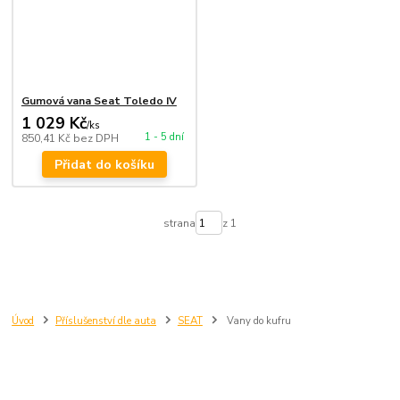
Gumová vana Seat Toledo IV
1 029 Kč
/
ks
1 - 5 dní
850,41 Kč
bez DPH
Přidat do košíku
strana
z 1
Úvod
Příslušenství dle auta
SEAT
Vany do kufru