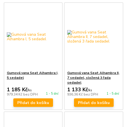
Gumová vana Seat Alhambra I,
Gumová vana Seat Alhambra II,
5 sedadel
7 sedadel, složená 3 řada
sedadel
1 185 Kč
1 133 Kč
/
ks
/
ks
1 - 5 dní
1 - 5 dní
979,34 Kč
bez DPH
936,36 Kč
bez DPH
Přidat do košíku
Přidat do košíku