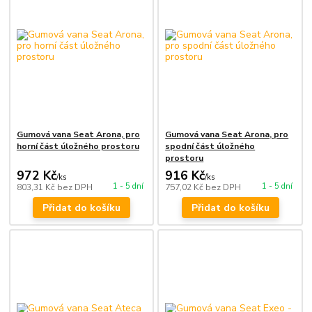
Gumová vana Seat Arona, pro
Gumová vana Seat Arona, pro
horní část úložného prostoru
spodní část úložného
prostoru
972 Kč
916 Kč
/
ks
/
ks
1 - 5 dní
1 - 5 dní
803,31 Kč
bez DPH
757,02 Kč
bez DPH
Přidat do košíku
Přidat do košíku