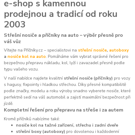
e-shop s kamennou
prodejnou a tradicí od roku
2003
Střešní nosiče a příčníky na auto – výběr přesně pro
váš vůz
Vítejte na Příčníky.cz – specialistovi na
střešní nosiče
,
autoboxy
a
nosiče kol na auto
. Pomáháme vám vybrat správné řešení pro
bezpečnou přepravu nákladu, kol, lyží i zavazadel přesně podle
typu vašeho vozu.
V naší nabídce najdete kvalitní
střešní nosiče (příčníky)
pro vozy
s hagusy, fixpointy i hladkou střechou. Díky přesné kompatibilitě
podle značky, modelu a roku výroby snadno vyberete nosiče, které
perfektně sedí na váš automobil a zajistí maximální bezpečnost při
jízdě.
Kompletní řešení pro přepravu na střeše i za autem
Kromě příčníků nabízíme také:
nosiče kol na tažné zařízení, střechu i zadní dveře
střešní boxy (autoboxy)
pro dovolenou i každodenní