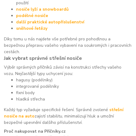
použití
nosiče lyží a snowboardů
podélné nosiče
další praktické autopříslušenství
sněhové řetězy
Díky tomu u nás najdete vše potřebné pro pohodlnou a
bezpečnou přepravu vašeho vybavení na soukromých i pracovních
cestách.
Jak vybrat správné střešní nosiče
Výběr správných příčníků závisí na konstrukci střechy vašeho
vozu. Nejčastější typy uchycení jsou:
hagusy (podélníky)
integrované podélníky
fixní body
hladká střecha
Každý typ vyžaduje specifické řešení. Správně zvolené
střešní
nosiče na auto
zajistí stabilitu, minimalizují hluk a umožní
bezpečné upevnění dalšího příslušenství.
Proč nakupovat na Příčníky.cz