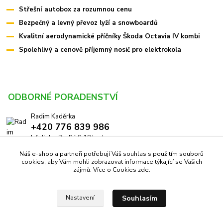
Střešní autobox za rozumnou cenu
Bezpečný a levný převoz lyží a snowboardů
Kvalitní aerodynamické příčníky Škoda Octavia IV kombi
Spolehlivý a cenově příjemný nosič pro elektrokola
ODBORNÉ PORADENSTVÍ
Radim Kaděrka
+420 776 839 986
Infolinka: Po-Pá 8-18 hod.
Náš e-shop a partneři potřebují Váš souhlas s použitím souborů
info@pricniky.cz
cookies, aby Vám mohli zobrazovat informace týkající se Vašich
zájmů. Více o Cookies
zde
.
Souhlasím
Nastavení