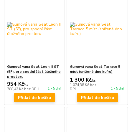
Gumová vana Seat Leon III ST
Gumová vana Seat Tarraco 5
(5F), pro spodní část úložného
míst (snížené dno kufru)
prostoru
1 300 Kč
/
ks
954 Kč
/
ks
1 074,38 Kč
bez
1 - 5 dní
1 - 5 dní
788,43 Kč
bez DPH
DPH
Přidat do košíku
Přidat do košíku