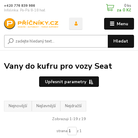
0
ks
+420 776 839 986
za
0 Kč
Infolinka: Po-Pá 8-18 hod.
Menu
Hledat
Vany do kufru pro vozy Seat
Upřesnit parametry
Nejnovější
Nejlevnější
Nejdražší
Zobrazuji 1-19 z 19
strana
z 1