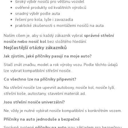
široký výběr nosičů pro většinu vozidel
ověřené produkty od kvalitních výrobců
snadný výběr podle auta
řešení pro kola, lyže i zavazadla
praktické zkušenosti s montážemi nosičů na auta
Naším cílem je, aby si každý zákazník vybral
správné střešní
nosiče nebo nosič kol
bez složitého hledání.
Nejčastější otázky zákazníků
Jak zjistím, jaké příčníky pasují na moje auto?
Stačí znát značku, model a rok výroby vozu. Podle těchto údajů
lze vybrat kompatibilní střešní nosiče.
Co všechno lze na příčníky připevnit?
Na střešní nosiče lze upevnit autoboxy, nosiče kol, nosiče lyží,
střešní koše, autostany, stavební materiál ad.
Jsou střešní nosiče univerzální?
Ne, vždy je nutné vybírat nosiče kompatibilní s konkrétním vozem.
Příčníky na auto jednoduše a bezpečně
Správně zvolené
příčníky na auto
jsou základem pro bezpečnou