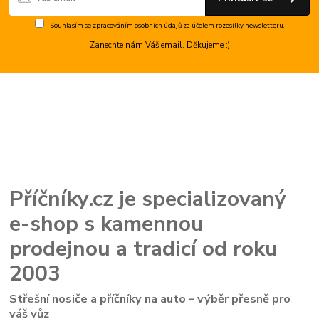
Souhlasím se
zpracováním osobních údajů
za účelem rozesílky newsletteru.
Zanechte nám Váš email. Děkujeme :)
Příčníky.cz je specializovaný
e-shop s kamennou
prodejnou a tradicí od roku
2003
Střešní nosiče a příčníky na auto – výběr přesně pro
váš vůz