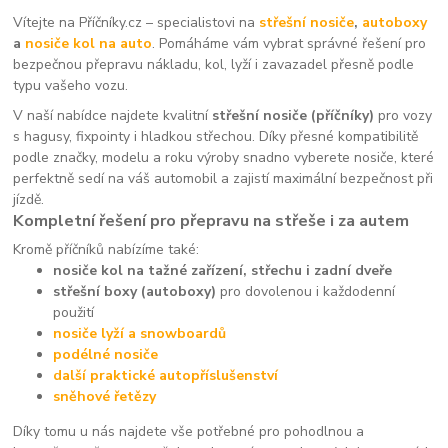
Vítejte na Příčníky.cz – specialistovi na
střešní nosiče
,
autoboxy
a
nosiče kol na auto
. Pomáháme vám vybrat správné řešení pro
bezpečnou přepravu nákladu, kol, lyží i zavazadel přesně podle
typu vašeho vozu.
V naší nabídce najdete kvalitní
střešní nosiče (příčníky)
pro vozy
s hagusy, fixpointy i hladkou střechou. Díky přesné kompatibilitě
podle značky, modelu a roku výroby snadno vyberete nosiče, které
perfektně sedí na váš automobil a zajistí maximální bezpečnost při
jízdě.
Kompletní řešení pro přepravu na střeše i za autem
Kromě příčníků nabízíme také:
nosiče kol na tažné zařízení, střechu i zadní dveře
střešní boxy (autoboxy)
pro dovolenou i každodenní
použití
nosiče lyží a snowboardů
podélné nosiče
další praktické autopříslušenství
sněhové řetězy
Díky tomu u nás najdete vše potřebné pro pohodlnou a