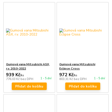
Gumová vana Mitsubishi ASX,
Gumová vana Mitsubishi
r.v. 2010-2022
Eclipse Cross
939 Kč
972 Kč
/
ks
/
ks
1 - 5 dní
1 - 5 dní
776,03 Kč
bez DPH
803,31 Kč
bez DPH
Přidat do košíku
Přidat do košíku