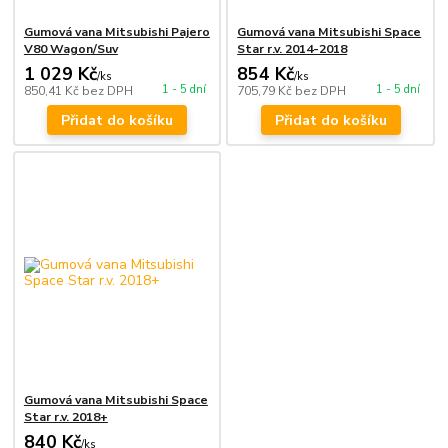
Gumová vana Mitsubishi Pajero
Gumová vana Mitsubishi Space
V80 Wagon/Suv
Star r.v. 2014-2018
1 029 Kč
854 Kč
/
ks
/
ks
1 - 5 dní
1 - 5 dní
850,41 Kč
bez DPH
705,79 Kč
bez DPH
Přidat do košíku
Přidat do košíku
Gumová vana Mitsubishi Space
Star r.v. 2018+
840 Kč
/
ks