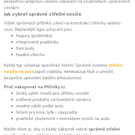
bezpečnou přepravu vašeho vybavení na soukromých i pracovních
cestách.
Jak vybrat správné střešní nosiče
Výběr správných příčníků závisí na konstrukci střechy vašeho
vozu. Nejčastější typy uchycení jsou:
hagusy (podélníky)
integrované podélníky
fixní body
hladká střecha
Každý typ vyžaduje specifické řešení. Správně zvolené
střešní
nosiče na auto
zajistí stabilitu, minimalizují hluk a umožní
bezpečné upevnění dalšího příslušenství.
Proč nakupovat na Příčníky.cz
široký výběr nosičů pro většinu vozidel
ověřené produkty od kvalitních výrobců
snadný výběr podle auta
řešení pro kola, lyže i zavazadla
praktické zkušenosti s montážemi nosičů na auta
Naším cílem je, aby si každý zákazník vybral
správné střešní