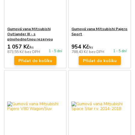
Gumová vana Mitsubishi
Gumová vana Mitsubishi Pajero
Outlander III - s
Sport
plnohodnotnou rezervou
1 057 Kč
954 Kč
/
ks
/
ks
1 - 5 dní
1 - 5 dní
873,55 Kč
bez DPH
788,43 Kč
bez DPH
Přidat do košíku
Přidat do košíku