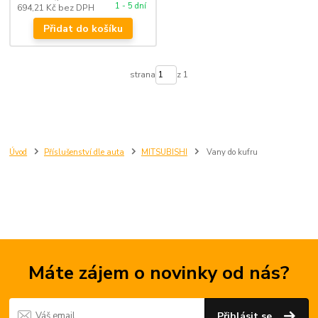
1 - 5 dní
694,21 Kč
bez DPH
Přidat do košíku
strana
z 1
Úvod
Příslušenství dle auta
MITSUBISHI
Vany do kufru
Máte zájem o novinky od nás?
Přihlásit se