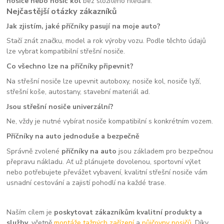
nosiče nebo nosič kol
bez složitého hledání.
Nejčastější otázky zákazníků
Jak zjistím, jaké příčníky pasují na moje auto?
Stačí znát značku, model a rok výroby vozu. Podle těchto údajů
lze vybrat kompatibilní střešní nosiče.
Co všechno lze na příčníky připevnit?
Na střešní nosiče lze upevnit autoboxy, nosiče kol, nosiče lyží,
střešní koše, autostany, stavební materiál ad.
Jsou střešní nosiče univerzální?
Ne, vždy je nutné vybírat nosiče kompatibilní s konkrétním vozem.
Příčníky na auto jednoduše a bezpečně
Správně zvolené
příčníky na auto
jsou základem pro bezpečnou
přepravu nákladu. Ať už plánujete dovolenou, sportovní výlet
nebo potřebujete převážet vybavení, kvalitní střešní nosiče vám
usnadní cestování a zajistí pohodlí na každé trase.
Naším cílem je
poskytovat zákazníkům kvalitní produkty a
služby
, včetně
montáže tažných zařízení
a
půjčovny nosičů.
Díky