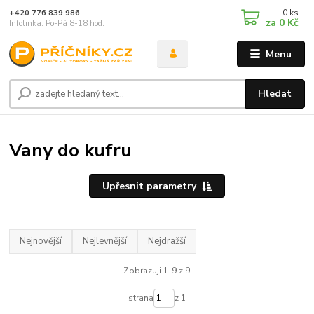
0
ks
+420 776 839 986
za
0 Kč
Infolinka: Po-Pá 8-18 hod.
Menu
Hledat
Vany do kufru
Upřesnit parametry
Nejnovější
Nejlevnější
Nejdražší
Zobrazuji 1-9 z 9
strana
z 1