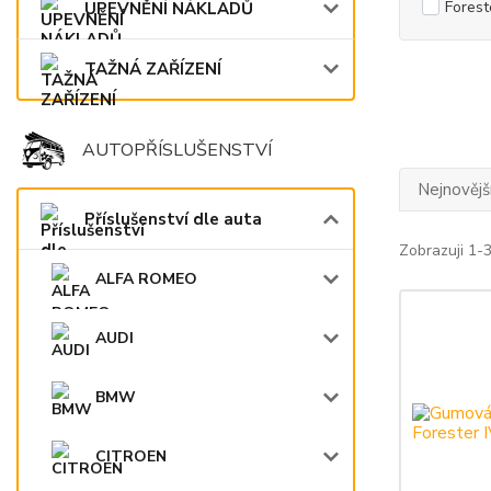
Forest
UPEVNĚNÍ NÁKLADŮ
TAŽNÁ ZAŘÍZENÍ
AUTOPŘÍSLUŠENSTVÍ
Nejnovějš
Příslušenství dle auta
Zobrazuji 1-3
ALFA ROMEO
AUDI
BMW
CITROEN