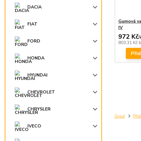
DACIA
Gumová va
FIAT
IV
972 Kč
/
FORD
803,31 Kč
Přid
HONDA
HYUNDAI
CHEVROLET
CHRYSLER
Úvod
Přís
IVECO