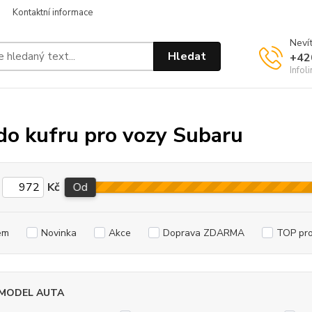
Kontaktní informace
Nevít
Hledat
+42
Infol
do kufru pro vozy Subaru
Kč
Od
em
Novinka
Akce
Doprava ZDARMA
TOP pr
 MODEL AUTA