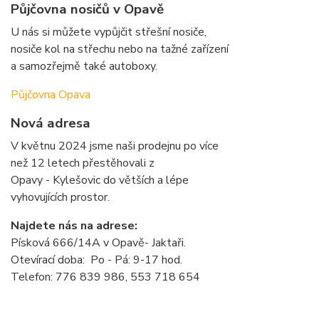
Půjčovna nosičů v Opavě
U nás si můžete vypůjčit střešní nosiče,
nosiče kol na střechu nebo na tažné zařízení
a samozřejmě také autoboxy.
Půjčovna Opava
Nová adresa
V květnu 2024 jsme naši prodejnu po více
než 12 letech přestěhovali z
Opavy - Kylešovic do větších a lépe
vyhovujících prostor.
Najdete nás na adrese:
Písková 666/14A v Opavě- Jaktaři.
Otevírací doba: Po - Pá: 9-17 hod.
Telefon: 776 839 986, 553 718 654