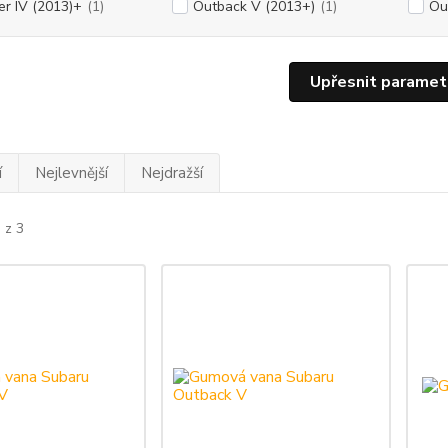
er IV (2013)+
(1)
Outback V (2013+)
(1)
Ou
Upřesnit paramet
í
Nejlevnější
Nejdražší
 z 3