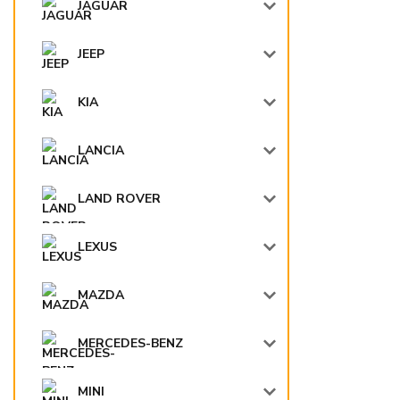
JAGUAR
JEEP
KIA
LANCIA
LAND ROVER
LEXUS
MAZDA
MERCEDES-BENZ
MINI