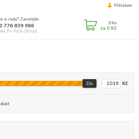
Přihlášení
e si rady? Zavolejte.
0
ks
0 776 839 986
za
0 Kč
inka: Po-Pá 8-18 hod.
Do
Kč
odukt