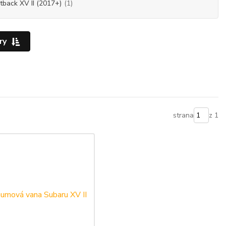
tback XV II (2017+)
(1)
ry
strana
z 1