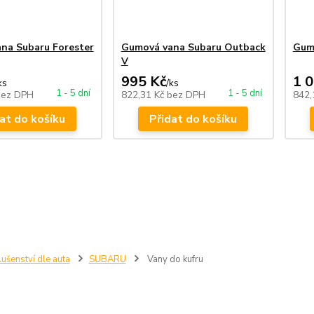
na Subaru Forester
Gumová vana Subaru Outback
Gumo
V
995 Kč
1 
ks
/
ks
1 - 5 dní
1 - 5 dní
bez DPH
822,31 Kč
bez DPH
842,
at do košíku
Přidat do košíku
lušenství dle auta
SUBARU
Vany do kufru