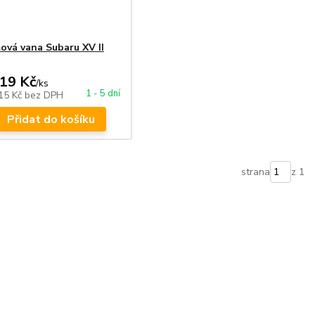
vá vana Subaru XV II
019 Kč
/
ks
1 - 5 dní
15 Kč
bez DPH
Přidat do košíku
strana
z 1