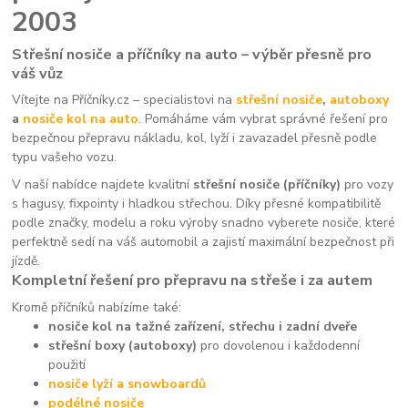
2003
Střešní nosiče a příčníky na auto – výběr přesně pro
váš vůz
Vítejte na Příčníky.cz – specialistovi na
střešní nosiče
,
autoboxy
a
nosiče kol na auto
. Pomáháme vám vybrat správné řešení pro
bezpečnou přepravu nákladu, kol, lyží i zavazadel přesně podle
typu vašeho vozu.
V naší nabídce najdete kvalitní
střešní nosiče (příčníky)
pro vozy
s hagusy, fixpointy i hladkou střechou. Díky přesné kompatibilitě
podle značky, modelu a roku výroby snadno vyberete nosiče, které
perfektně sedí na váš automobil a zajistí maximální bezpečnost při
jízdě.
Kompletní řešení pro přepravu na střeše i za autem
Kromě příčníků nabízíme také:
nosiče kol na tažné zařízení, střechu i zadní dveře
střešní boxy (autoboxy)
pro dovolenou i každodenní
použití
nosiče lyží a snowboardů
podélné nosiče