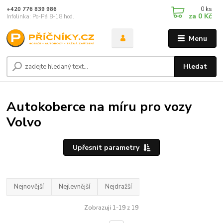
0
ks
+420 776 839 986
za
0 Kč
Infolinka: Po-Pá 8-18 hod.
Menu
Hledat
Autokoberce na míru pro vozy
Volvo
Upřesnit parametry
Nejnovější
Nejlevnější
Nejdražší
Zobrazuji 1-19 z 19