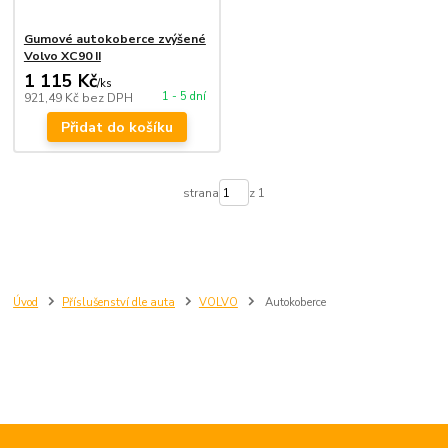
Gumové autokoberce zvýšené
Volvo XC90 II
1 115 Kč
/
ks
1 - 5 dní
921,49 Kč
bez DPH
Přidat do košíku
strana
z 1
Úvod
Příslušenství dle auta
VOLVO
Autokoberce