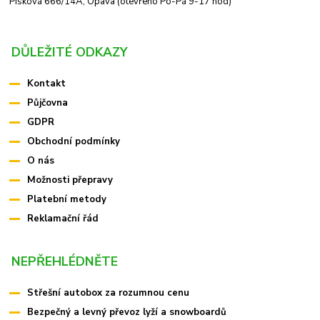
Písková 666/14A, Opava (otevřeno Po-Pá 9-17 hod)
DŮLEŽITÉ ODKAZY
Kontakt
Půjčovna
GDPR
Obchodní podmínky
O nás
Možnosti přepravy
Platební metody
Reklamační řád
NEPŘEHLÉDNĚTE
Střešní autobox za rozumnou cenu
Bezpečný a levný převoz lyží a snowboardů