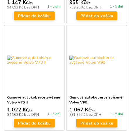
1 147 Kč
955 Kč
/
ks
/
ks
1 - 5 dní
1 - 5 dní
947,93 Kč
bez DPH
789,26 Kč
bez DPH
Přidat do košíku
Přidat do košíku
Gumové autokoberce zvýšené
Gumové autokoberce zvýšené
Volvo V70 III
Volvo V90
1 022 Kč
1 067 Kč
/
ks
/
ks
1 - 5 dní
1 - 5 dní
844,63 Kč
bez DPH
881,82 Kč
bez DPH
Přidat do košíku
Přidat do košíku