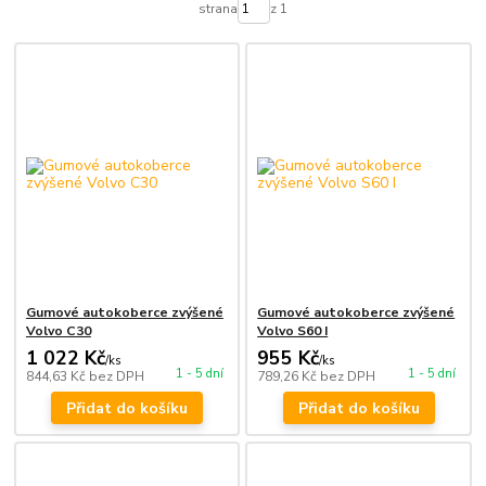
strana
z 1
Gumové autokoberce zvýšené
Gumové autokoberce zvýšené
Volvo C30
Volvo S60 I
1 022 Kč
955 Kč
/
ks
/
ks
1 - 5 dní
1 - 5 dní
844,63 Kč
bez DPH
789,26 Kč
bez DPH
Přidat do košíku
Přidat do košíku