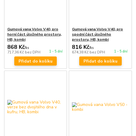
Gumová vana Volvo V40, pro
Gumová vana Volvo V40, pro
horní část úložného prostoru,
spodní část úložného
HB, kombi
prostoru, HB, kombi
868 Kč
816 Kč
/
ks
/
ks
1 - 5 dní
1 - 5 dní
717,36 Kč
bez DPH
674,38 Kč
bez DPH
Přidat do košíku
Přidat do košíku