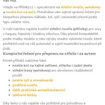
váš vůz
Vítejte na Příčníky.cz – specialistovi na
střešní nosiče
,
autoboxy
a
nosiče kol na auto
. Pomáháme vám vybrat správné řešení pro
bezpečnou přepravu nákladu, kol, lyží i zavazadel přesně podle
typu vašeho vozu.
V naší nabídce najdete kvalitní
střešní nosiče (příčníky)
pro vozy
s hagusy, fixpointy i hladkou střechou. Díky přesné kompatibilitě
podle značky, modelu a roku výroby snadno vyberete nosiče, které
perfektně sedí na váš automobil a zajistí maximální bezpečnost při
jízdě.
Kompletní řešení pro přepravu na střeše i za autem
Kromě příčníků nabízíme také:
nosiče kol na tažné zařízení, střechu i zadní dveře
střešní boxy (autoboxy)
pro dovolenou i každodenní
použití
nosiče lyží a snowboardů
podélné nosiče
další praktické autopříslušenství
sněhové řetězy
Díky tomu u nás najdete vše potřebné pro pohodlnou a