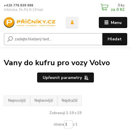
0
ks
+420 776 839 986
za
0 Kč
Infolinka: Po-Pá 8-18 hod.
Menu
Hledat
Vany do kufru pro vozy Volvo
Upřesnit parametry
Nejnovější
Nejlevnější
Nejdražší
Zobrazuji 1-19 z 19
strana
z 1