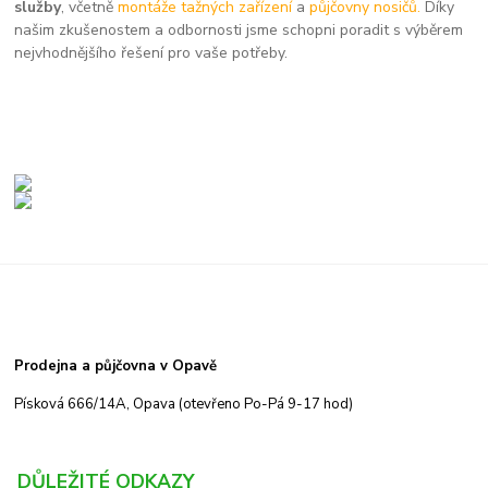
služby
, včetně
montáže tažných zařízení
a
půjčovny nosičů.
Díky
našim zkušenostem a odbornosti jsme schopni poradit s výběrem
nejvhodnějšího řešení pro vaše potřeby.
Prodejna a půjčovna v Opavě
Písková 666/14A, Opava (otevřeno Po-Pá 9-17 hod)
DŮLEŽITÉ ODKAZY