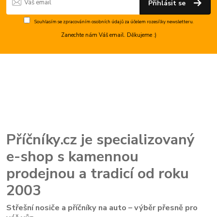
Přihlásit se
Souhlasím se
zpracováním osobních údajů
za účelem rozesílky newsletteru.
Zanechte nám Váš email. Děkujeme :)
Příčníky.cz je specializovaný
e-shop s kamennou
prodejnou a tradicí od roku
2003
Střešní nosiče a příčníky na auto – výběr přesně pro