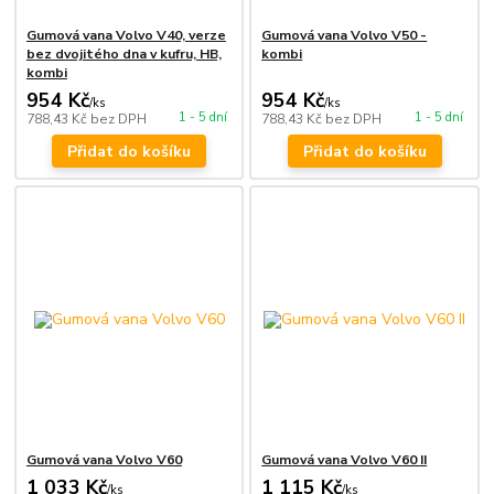
Gumová vana Volvo V40, verze
Gumová vana Volvo V50 -
bez dvojitého dna v kufru, HB,
kombi
kombi
954 Kč
954 Kč
/
ks
/
ks
1 - 5 dní
1 - 5 dní
788,43 Kč
bez DPH
788,43 Kč
bez DPH
Přidat do košíku
Přidat do košíku
Gumová vana Volvo V60
Gumová vana Volvo V60 II
1 033 Kč
1 115 Kč
/
ks
/
ks