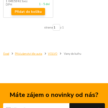
1 049,59 Kč
bez
1 - 5 dní
DPH
Přidat do košíku
strana
z 1
Úvod
Příslušenství dle auta
VOLVO
Vany do kufru
Máte zájem o novinky od nás?