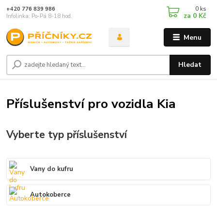
0
ks
+420 776 839 986
za
0 Kč
Infolinka: Po-Pá 8-18 hod.
Menu
Hledat
Příslušenství pro vozidla Kia
Vyberte typ příslušenství
Vany do kufru
Autokoberce