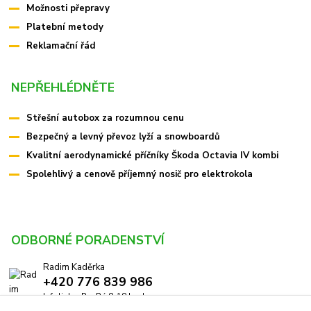
Možnosti přepravy
Platební metody
Reklamační řád
NEPŘEHLÉDNĚTE
Střešní autobox za rozumnou cenu
Bezpečný a levný převoz lyží a snowboardů
Kvalitní aerodynamické příčníky Škoda Octavia IV kombi
Spolehlivý a cenově příjemný nosič pro elektrokola
ODBORNÉ PORADENSTVÍ
Radim Kaděrka
+420 776 839 986
Infolinka: Po-Pá 8-18 hod.