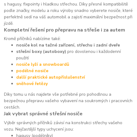
s hagusy, fixpointy i hladkou střechou. Díky přesné kompatibilitě
podle značky, modelu a roku výroby snadno vyberete nosiče, které
perfektně sedí na váš automobil a zajistí maximální bezpečnost při
jízdě.
Kompletní řešení pro přepravu na střeše i za autem
Kromě příčníků nabízíme také:
nosiče kol na tažné zařízení, střechu i zadní dveře
střešní boxy (autoboxy)
pro dovolenou i každodenní
použití
nosiče lyží a snowboardů
podélné nosiče
další praktické autopříslušenství
sněhové řetězy
Díky tomu u nás najdete vše potřebné pro pohodlnou a
bezpečnou přepravu vašeho vybavení na soukromých i pracovních
cestách.
Jak vybrat správné střešní nosiče
Výběr správných příčníků závisí na konstrukci střechy vašeho
vozu. Nejčastější typy uchycení jsou:
hagusy (podélníky)