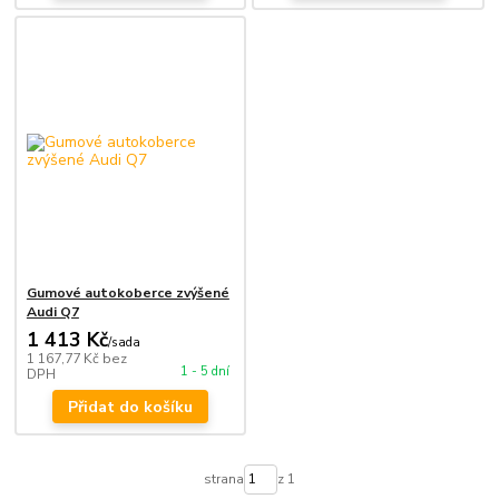
Gumové autokoberce zvýšené
Audi Q7
1 413 Kč
/
sada
1 167,77 Kč
bez
1 - 5 dní
DPH
Přidat do košíku
strana
z 1