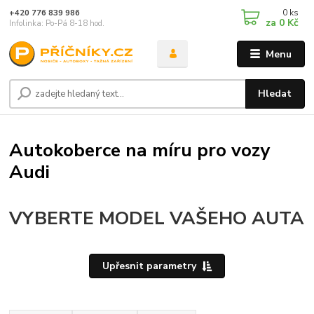
0
ks
+420 776 839 986
za
0 Kč
Infolinka: Po-Pá 8-18 hod.
Menu
Hledat
Autokoberce na míru pro vozy
Audi
VYBERTE MODEL VAŠEHO AUTA
Upřesnit parametry