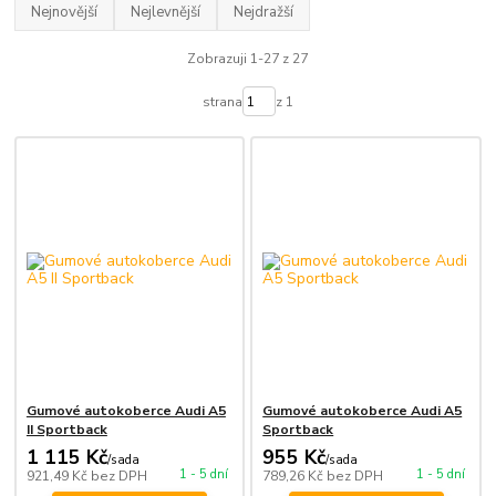
Nejnovější
Nejlevnější
Nejdražší
Zobrazuji 1-27 z 27
strana
z 1
Gumové autokoberce Audi A5
Gumové autokoberce Audi A5
II Sportback
Sportback
1 115 Kč
955 Kč
/
sada
/
sada
1 - 5 dní
1 - 5 dní
921,49 Kč
bez DPH
789,26 Kč
bez DPH