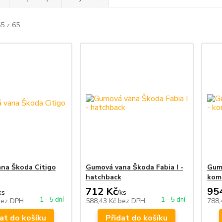
65 z 65
na Škoda Citigo
Gumová vana Škoda Fabia I -
Gumo
hatchback
kom
712 Kč
95
ks
/
ks
1 - 5 dní
1 - 5 dní
bez DPH
588,43 Kč
bez DPH
788,
at do košíku
Přidat do košíku