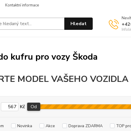
Kontaktní informace
Nevít
Hledat
+42
Infol
do kufru pro vozy Škoda
RTE MODEL VAŠEHO VOZIDLA
Kč
Od
em
Novinka
Akce
Doprava ZDARMA
TOP pr