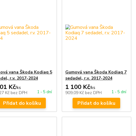
ová vana Škoda Kodiaq 5
Gumová vana Škoda Kodiaq 7
del, r.v. 2017-2024
sedadel, r.v. 2017-2024
001 Kč
1 100 Kč
/
ks
/
ks
1 - 5 dní
1 - 5 dní
27 Kč
bez DPH
909,09 Kč
bez DPH
Přidat do košíku
Přidat do košíku