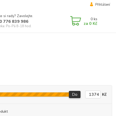
Přihlášení
e si rady? Zavolejte.
0
ks
0 776 839 986
za
0 Kč
inka: Po-Pá 8-18 hod.
Do
Kč
odukt