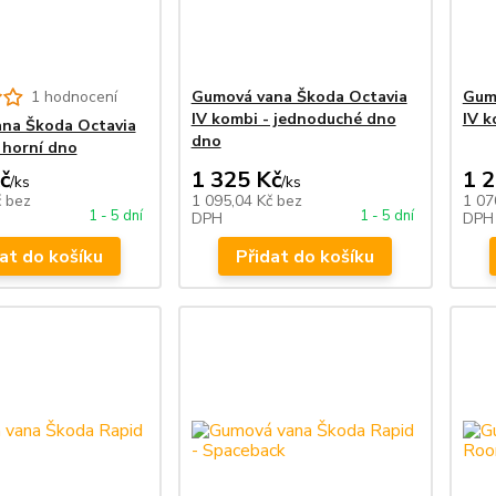
1 hodnocení
Gumová vana Škoda Octavia
Gum
IV kombi - jednoduché dno
IV k
na Škoda Octavia
dno
 horní dno
č
1 325 Kč
1 
/
ks
/
ks
č
bez
1 095,04 Kč
bez
1 07
1 - 5 dní
1 - 5 dní
DPH
DPH
at do košíku
Přidat do košíku