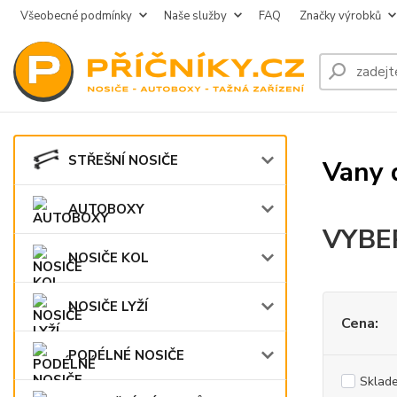
Všeobecné podmínky
Naše služby
FAQ
Značky výrobků
STŘEŠNÍ NOSIČE
Vany 
AUTOBOXY
VYBE
NOSIČE KOL
NOSIČE LYŽÍ
Cena:
PODÉLNÉ NOSIČE
Sklad