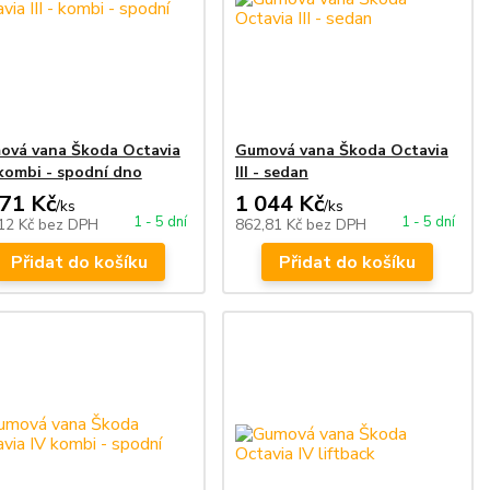
ová vana Škoda Octavia
Gumová vana Škoda Octavia
- kombi - spodní dno
III - sedan
071 Kč
1 044 Kč
/
ks
/
ks
1 - 5 dní
1 - 5 dní
12 Kč
bez DPH
862,81 Kč
bez DPH
Přidat do košíku
Přidat do košíku