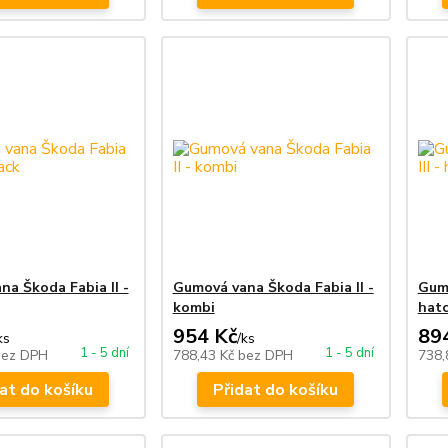
a Škoda Fabia II -
Gumová vana Škoda Fabia II -
Gumo
kombi
hat
954 Kč
89
ks
/
ks
1 - 5 dní
1 - 5 dní
bez DPH
788,43 Kč
bez DPH
738,
at do košíku
Přidat do košíku