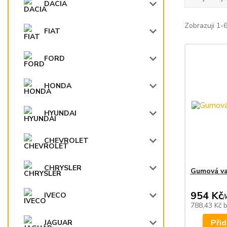
DACIA
Zobrazuji 1-
FIAT
FORD
HONDA
HYUNDAI
CHEVROLET
CHRYSLER
Gumová va
954 Kč
IVECO
/
788,43 Kč
Přid
JAGUAR