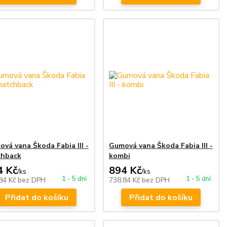
vá vana Škoda Fabia III -
Gumová vana Škoda Fabia III -
chback
kombi
4 Kč
894 Kč
/
ks
/
ks
1 - 5 dní
1 - 5 dní
84 Kč
bez DPH
738,84 Kč
bez DPH
Přidat do košíku
Přidat do košíku