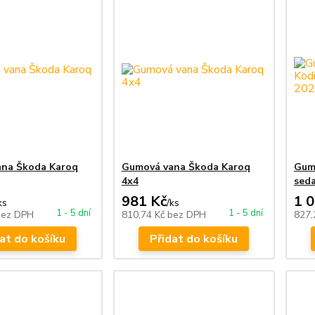
na Škoda Karoq
Gumová vana Škoda Karoq
Gum
4x4
seda
981 Kč
1 
ks
/
ks
1 - 5 dní
1 - 5 dní
bez DPH
810,74 Kč
bez DPH
827,
at do košíku
Přidat do košíku