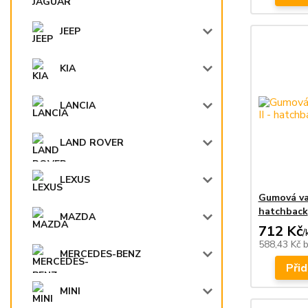
JEEP
KIA
LANCIA
LAND ROVER
LEXUS
Gumová van
hatchback
MAZDA
712 Kč
/
588,43 Kč
MERCEDES-BENZ
Přid
MINI