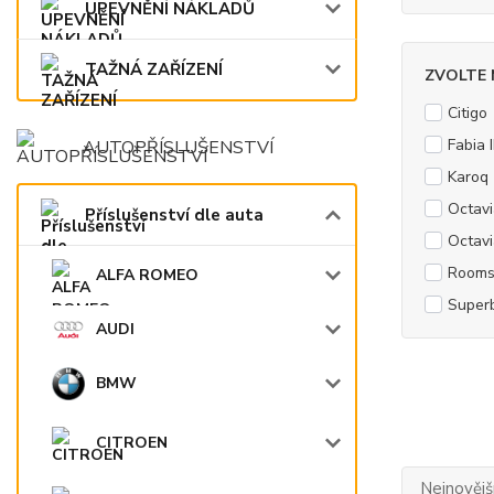
UPEVNĚNÍ NÁKLADŮ
TAŽNÁ ZAŘÍZENÍ
ZVOLTE
Citigo
Fabia 
AUTOPŘÍSLUŠENSTVÍ
Karoq
Octavi
Příslušenství dle auta
Octavi
Rooms
ALFA ROMEO
Superb
AUDI
BMW
CITROEN
Nejnovějš