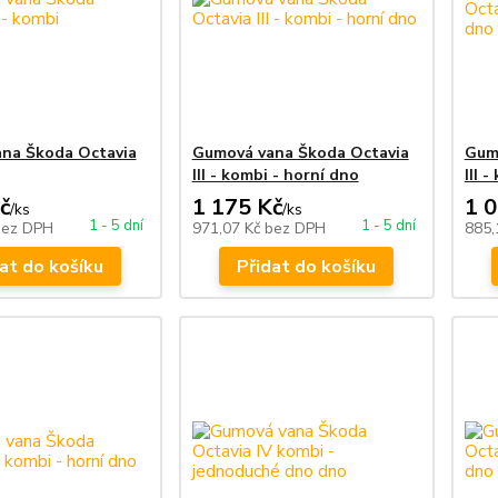
na Škoda Octavia
Gumová vana Škoda Octavia
Gum
III - kombi - horní dno
III 
č
1 175 Kč
1 
/
ks
/
ks
1 - 5 dní
1 - 5 dní
bez DPH
971,07 Kč
bez DPH
885,
at do košíku
Přidat do košíku