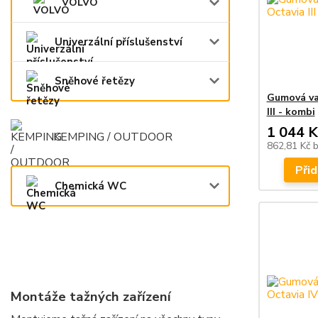
VOLVO
Univerzální příslušenství
Sněhové řetězy
Gumová va
III - kombi
1 044 K
KEMPING / OUTDOOR
862,81 Kč
Přid
Chemická WC
Montáže tažných zařízení