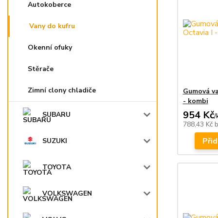
Autokoberce
Vany do kufru
Okenní ofuky
Stěrače
Zimní clony chladiče
Gumová va
- kombi
954 Kč
SUBARU
/
788,43 Kč
Přid
SUZUKI
TOYOTA
VOLKSWAGEN