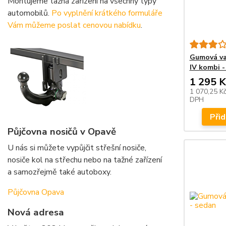
Montujeme tažná zařízení na všechny typy
automobilů.
Po vyplnění krátkého formuláře
Vám můžeme poslat cenovou nabídku
.
Gumová va
IV kombi -
1 295 K
1 070,25 K
DPH
Přid
Půjčovna nosičů v Opavě
U nás si můžete vypůjčit střešní nosiče,
nosiče kol na střechu nebo na tažné zařízení
a samozřejmě také autoboxy.
Půjčovna Opava
Nová adresa