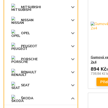
MITSUBISHI
NISSAN
OPEL
PEUGEOT
Gumová va
PORSCHE
2x4
894 Kč
/
RENAULT
738,84 Kč
Přid
SEAT
ŠKODA