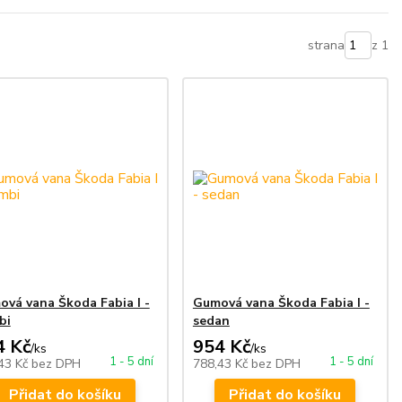
strana
z 1
vá vana Škoda Fabia I -
Gumová vana Škoda Fabia I -
bi
sedan
4 Kč
954 Kč
/
ks
/
ks
1 - 5 dní
1 - 5 dní
43 Kč
bez DPH
788,43 Kč
bez DPH
Přidat do košíku
Přidat do košíku