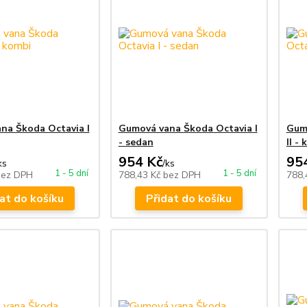
na Škoda Octavia I
Gumová vana Škoda Octavia I
Gum
- sedan
II -
954 Kč
95
ks
/
ks
1 - 5 dní
1 - 5 dní
bez DPH
788,43 Kč
bez DPH
788,
at do košíku
Přidat do košíku