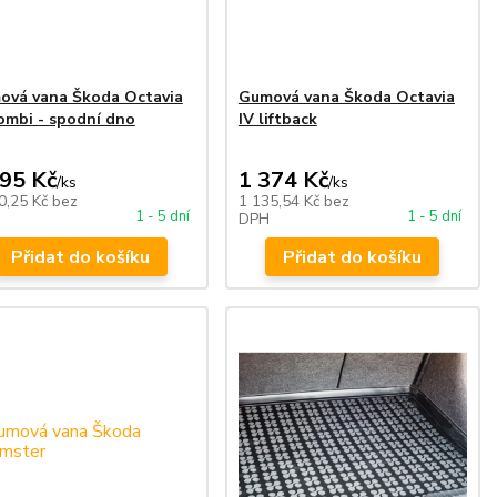
ová vana Škoda Octavia
Gumová vana Škoda Octavia
ombi - spodní dno
IV liftback
295 Kč
1 374 Kč
/
ks
/
ks
0,25 Kč
bez
1 135,54 Kč
bez
1 - 5 dní
1 - 5 dní
DPH
Přidat do košíku
Přidat do košíku