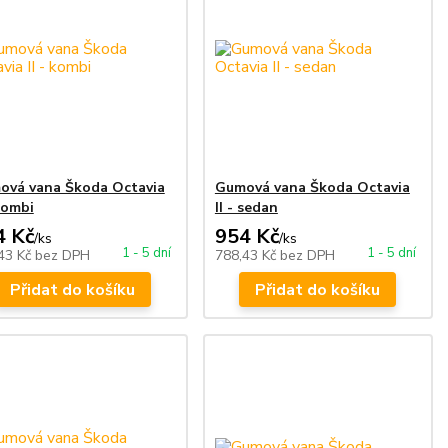
ová vana Škoda Octavia
Gumová vana Škoda Octavia
 kombi
II - sedan
4 Kč
954 Kč
/
ks
/
ks
1 - 5 dní
1 - 5 dní
43 Kč
bez DPH
788,43 Kč
bez DPH
Přidat do košíku
Přidat do košíku