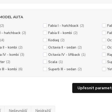
 MODEL AUTA
(2)
Fabia I - hatchback
(2)
Fab
II - hatchback
(2)
Fabia II - kombi
(2)
Fab
(4)
Kodiaq
(2)
Oc
a II - kombi
(2)
Octavia II - sedan
(2)
Oct
a IV - kombi
(3)
Octavia IV - liftback
(1)
Ra
ter
(2)
Scala
(1)
Su
 III - kombi
(6)
Superb III - sedan
(2)
Yet
Upřesnit paramet
í
Nejlevnější
Nejdražší