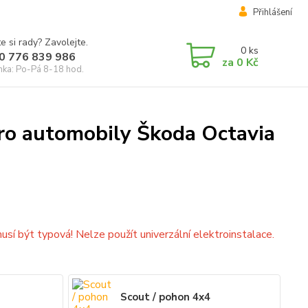
Přihlášení
e si rady? Zavolejte.
0
ks
0 776 839 986
za
0 Kč
inka: Po-Pá 8-18 hod.
pro automobily Škoda Octavia
sí být typová! Nelze použít univerzální elektroinstalace.
Scout / pohon 4x4