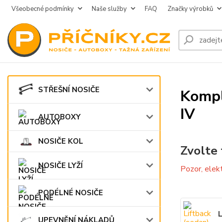
Všeobecné podmínky
Naše služby
FAQ
Značky výrobků
STŘEŠNÍ NOSIČE
Kompl
IV
AUTOBOXY
NOSIČE KOL
Zvolte 
NOSIČE LYŽÍ
Pozor, elek
PODÉLNÉ NOSIČE
L
UPEVNĚNÍ NÁKLADŮ