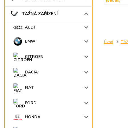
TAŽNÁ ZAŘÍZENÍ
AUDI
BMW
Úvod
TAŽ
CITROEN
DACIA
FIAT
FORD
HONDA