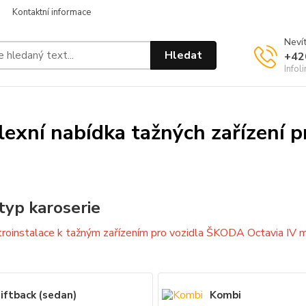
Kontaktní informace
Nevít
Hledat
+42
Infol
exní nabídka tažných zařízení 
typ karoserie
troinstalace k tažným zařízením pro vozidla ŠKODA Octavia IV mu
iftback (sedan)
Kombi