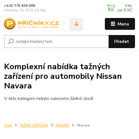
0
ks
+420 776 839 986
za
0 Kč
Infolinka: Po-Pá 8-18 hod.
Menu
Hledat
Komplexní nabídka tažných
zařízení pro automobily Nissan
Navara
V této kategorii nebylo nalezeno žádné zboží.
Úvod
TAŽNÁ ZAŘÍZENÍ
NISSAN
Navara