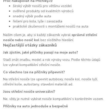
Proč nakupovat na Příčníky.cz
široký výběr nosičů pro většinu vozidel
ověřené produkty od kvalitních výrobců
snadný výběr podle auta
řešení pro kola, lyže i zavazadla
praktické zkušenosti s montážemi nosičů na auta
Naším cílem je, aby si každý zákazník vybral
správné střešní
nosiče nebo nosič kol
bez složitého hledání.
Nejčastější otázky zákazníků
Jak zjistím, jaké příčníky pasují na moje auto?
Stačí znát značku, model a rok výroby vozu. Podle těchto údajů
lze vybrat kompatibilní střešní nosiče.
Co všechno lze na příčníky připevnit?
Na střešní nosiče lze upevnit autoboxy, nosiče kol, nosiče lyží,
střešní koše, autostany, stavební materiál ad.
Jsou střešní nosiče univerzální?
Ne, vždy je nutné vybírat nosiče kompatibilní s konkrétním vozem.
Příčníky na auto jednoduše a bezpečně