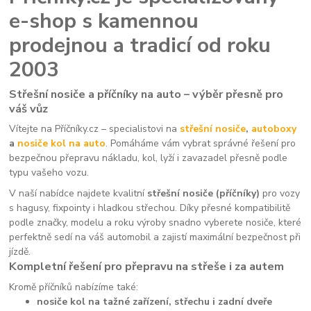
e-shop s kamennou
prodejnou a tradicí od roku
2003
Střešní nosiče a příčníky na auto – výběr přesně pro
váš vůz
Vítejte na Příčníky.cz – specialistovi na
střešní nosiče
,
autoboxy
a
nosiče kol na auto
. Pomáháme vám vybrat správné řešení pro
bezpečnou přepravu nákladu, kol, lyží i zavazadel přesně podle
typu vašeho vozu.
V naší nabídce najdete kvalitní
střešní nosiče (příčníky)
pro vozy
s hagusy, fixpointy i hladkou střechou. Díky přesné kompatibilitě
podle značky, modelu a roku výroby snadno vyberete nosiče, které
perfektně sedí na váš automobil a zajistí maximální bezpečnost při
jízdě.
Kompletní řešení pro přepravu na střeše i za autem
Kromě příčníků nabízíme také:
nosiče kol na tažné zařízení, střechu i zadní dveře