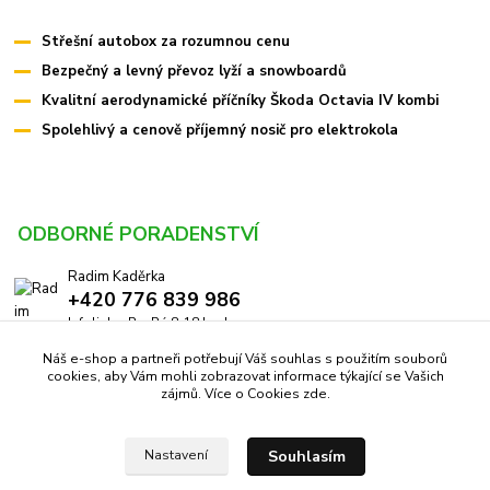
Střešní autobox za rozumnou cenu
Bezpečný a levný převoz lyží a snowboardů
Kvalitní aerodynamické příčníky Škoda Octavia IV kombi
Spolehlivý a cenově příjemný nosič pro elektrokola
ODBORNÉ PORADENSTVÍ
Radim Kaděrka
+420 776 839 986
Infolinka: Po-Pá 8-18 hod.
Náš e-shop a partneři potřebují Váš souhlas s použitím souborů
info@pricniky.cz
cookies, aby Vám mohli zobrazovat informace týkající se Vašich
zájmů. Více o Cookies
zde
.
Souhlasím
Nastavení