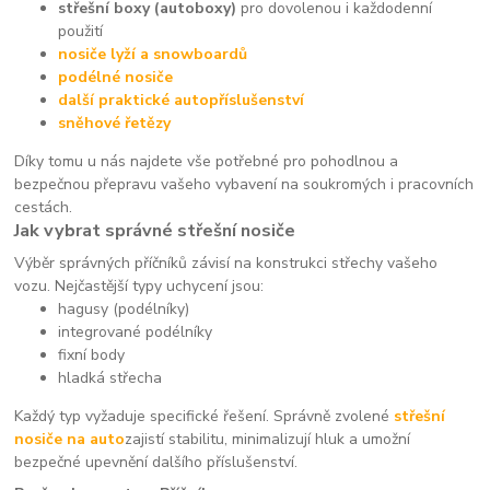
střešní boxy (autoboxy)
pro dovolenou i každodenní
použití
nosiče lyží a snowboardů
podélné nosiče
další praktické autopříslušenství
sněhové řetězy
Díky tomu u nás najdete vše potřebné pro pohodlnou a
bezpečnou přepravu vašeho vybavení na soukromých i pracovních
cestách.
Jak vybrat správné střešní nosiče
Výběr správných příčníků závisí na konstrukci střechy vašeho
vozu. Nejčastější typy uchycení jsou:
hagusy (podélníky)
integrované podélníky
fixní body
hladká střecha
Každý typ vyžaduje specifické řešení. Správně zvolené
střešní
nosiče na auto
zajistí stabilitu, minimalizují hluk a umožní
bezpečné upevnění dalšího příslušenství.