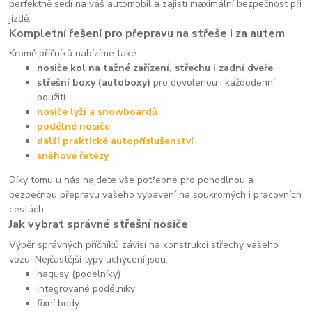
perfektně sedí na váš automobil a zajistí maximální bezpečnost při
jízdě.
Kompletní řešení pro přepravu na střeše i za autem
Kromě příčníků nabízíme také:
nosiče kol na tažné zařízení, střechu i zadní dveře
střešní boxy (autoboxy)
pro dovolenou i každodenní
použití
nosiče lyží a snowboardů
podélné nosiče
další praktické autopříslušenství
sněhové řetězy
Díky tomu u nás najdete vše potřebné pro pohodlnou a
bezpečnou přepravu vašeho vybavení na soukromých i pracovních
cestách.
Jak vybrat správné střešní nosiče
Výběr správných příčníků závisí na konstrukci střechy vašeho
vozu. Nejčastější typy uchycení jsou:
hagusy (podélníky)
integrované podélníky
fixní body