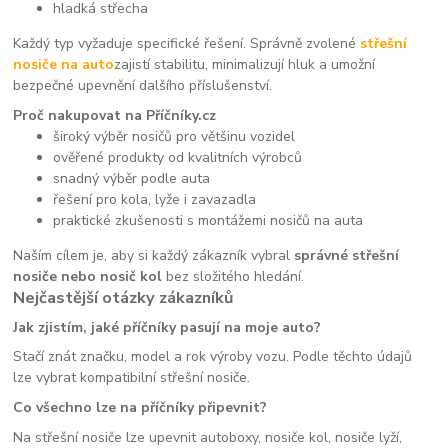
hladká střecha
Každý typ vyžaduje specifické řešení. Správně zvolené
střešní
nosiče na auto
zajistí stabilitu, minimalizují hluk a umožní
bezpečné upevnění dalšího příslušenství.
Proč nakupovat na Příčníky.cz
široký výběr nosičů pro většinu vozidel
ověřené produkty od kvalitních výrobců
snadný výběr podle auta
řešení pro kola, lyže i zavazadla
praktické zkušenosti s montážemi nosičů na auta
Naším cílem je, aby si každý zákazník vybral
správné střešní
nosiče nebo nosič kol
bez složitého hledání.
Nejčastější otázky zákazníků
Jak zjistím, jaké příčníky pasují na moje auto?
Stačí znát značku, model a rok výroby vozu. Podle těchto údajů
lze vybrat kompatibilní střešní nosiče.
Co všechno lze na příčníky připevnit?
Na střešní nosiče lze upevnit autoboxy, nosiče kol, nosiče lyží,