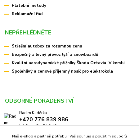
Platební metody
Reklamační řád
NEPŘEHLÉDNĚTE
Střešní autobox za rozumnou cenu
Bezpečný a levný převoz lyží a snowboardů
Kvalitní aerodynamické příčníky Škoda Octavia IV kombi
Spolehlivý a cenově příjemný nosič pro elektrokola
ODBORNÉ PORADENSTVÍ
Radim Kaděrka
+420 776 839 986
Infolinka: Po-Pá 8-18 hod.
Náš e-shop a partneři potřebují Váš souhlas s použitím souborů
info@pricniky.cz