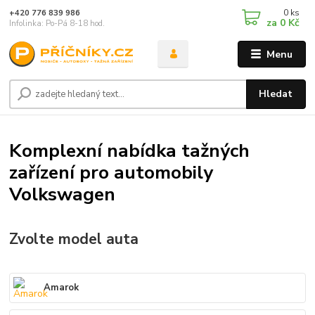
0
ks
+420 776 839 986
za
0 Kč
Infolinka: Po-Pá 8-18 hod.
Menu
Hledat
Komplexní nabídka tažných
zařízení pro automobily
Volkswagen
Zvolte model auta
Amarok