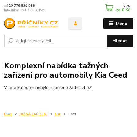
0
ks
+420 776 839 986
za
0 Kč
Infolinka: Po-Pá 8-18 hod.
Menu
Hledat
Komplexní nabídka tažných
zařízení pro automobily Kia Ceed
V této kategorii nebylo nalezeno žádné zboží.
Úvod
TAŽNÁ ZAŘÍZENÍ
KIA
Ceed