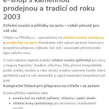
prodejnou a tradicí od roku
2003
Střešní nosiče a příčníky na auto – výběr přesně pro
váš vůz
Vítejte na Příčníky.cz – specialistovi na
střešní nosiče
,
autoboxy
a
nosiče kol na auto
. Pomáháme vám vybrat správné řešení pro
bezpečnou přepravu nákladu, kol, lyží i zavazadel přesně podle
typu vašeho vozu.
V naší nabídce najdete kvalitní
střešní nosiče (příčníky)
pro vozy
s hagusy, fixpointy i hladkou střechou. Díky přesné kompatibilitě
podle značky, modelu a roku výroby snadno vyberete nosiče, které
perfektně sedí na váš automobil a zajistí maximální bezpečnost při
jízdě.
Kompletní řešení pro přepravu na střeše i za autem
Kromě příčníků nabízíme také:
nosiče kol na tažné zařízení, střechu i zadní dveře
střešní boxy (autoboxy)
pro dovolenou i každodenní
použití