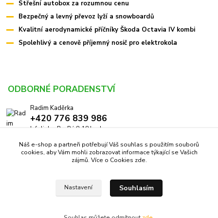
Střešní autobox za rozumnou cenu
Bezpečný a levný převoz lyží a snowboardů
Kvalitní aerodynamické příčníky Škoda Octavia IV kombi
Spolehlivý a cenově příjemný nosič pro elektrokola
ODBORNÉ PORADENSTVÍ
Radim Kaděrka
+420 776 839 986
Infolinka: Po-Pá 8-18 hod.
Náš e-shop a partneři potřebují Váš souhlas s použitím souborů
info@pricniky.cz
cookies, aby Vám mohli zobrazovat informace týkající se Vašich
zájmů. Více o Cookies
zde
.
Souhlasím
Nastavení
Příčníky.cz -
Specialisté na nosiče
//
Webdesign
: Poradnyweb.cz
Souhlas můžete odmítnout
zde
.