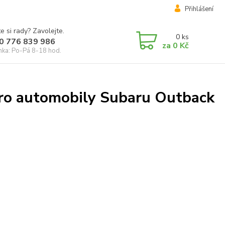
Přihlášení
e si rady? Zavolejte.
0
ks
0 776 839 986
za
0 Kč
inka: Po-Pá 8-18 hod.
pro automobily Subaru Outback