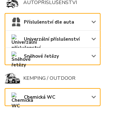
AUTOPŘÍSLUŠENSTVÍ
Příslušenství dle auta
Univerzální příslušenství
Sněhové řetězy
KEMPING / OUTDOOR
Chemická WC