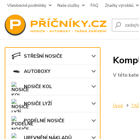
Všeobecné podmínky
Naše služby
FAQ
Značky výrobků
STŘEŠNÍ NOSIČE
Kompl
AUTOBOXY
V této kate
NOSIČE KOL
NOSIČE LYŽÍ
Úvod
TAŽ
PODÉLNÉ NOSIČE
UPEVNĚNÍ NÁKLADŮ