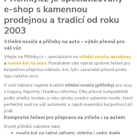
e-shop s kamennou
prodejnou a tradicí od roku
2003
Střešní nosiče a příčníky na auto – výběr přesně pro
váš vůz
Vítejte na Příčníky.cz – specialistovi na
střešní nosiče
,
autoboxy
a
nosiče kol na auto
. Pomáháme vám vybrat správné řešení pro
bezpečnou přepravu nákladu, kol, lyží i zavazadel přesně podle
typu vašeho vozu.
V naší nabídce najdete kvalitní
střešní nosiče (příčníky)
pro vozy
s hagusy, fixpointy i hladkou střechou. Díky přesné kompatibilitě
podle značky, modelu a roku výroby snadno vyberete nosiče, které
perfektně sedí na váš automobil a zajistí maximální bezpečnost při
jízdě.
Kompletní řešení pro přepravu na střeše i za autem
Kromě příčníků nabízíme také:
nosiče kol na tažné zařízení, střechu i zadní dveře