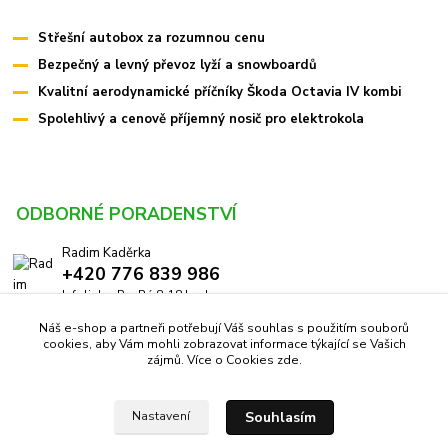
Střešní autobox za rozumnou cenu
Bezpečný a levný převoz lyží a snowboardů
Kvalitní aerodynamické příčníky Škoda Octavia IV kombi
Spolehlivý a cenově příjemný nosič pro elektrokola
ODBORNÉ PORADENSTVÍ
Radim Kaděrka
+420 776 839 986
Infolinka: Po-Pá 8-18 hod.
Náš e-shop a partneři potřebují Váš souhlas s použitím souborů
info@pricniky.cz
cookies, aby Vám mohli zobrazovat informace týkající se Vašich
zájmů. Více o Cookies
zde
.
Souhlasím
Nastavení