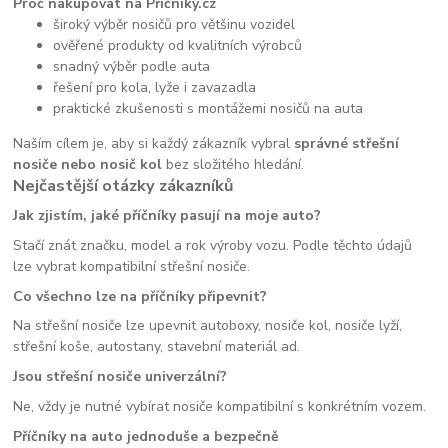
Proč nakupovat na Příčníky.cz
široký výběr nosičů pro většinu vozidel
ověřené produkty od kvalitních výrobců
snadný výběr podle auta
řešení pro kola, lyže i zavazadla
praktické zkušenosti s montážemi nosičů na auta
Naším cílem je, aby si každý zákazník vybral
správné střešní
nosiče nebo nosič kol
bez složitého hledání.
Nejčastější otázky zákazníků
Jak zjistím, jaké příčníky pasují na moje auto?
Stačí znát značku, model a rok výroby vozu. Podle těchto údajů
lze vybrat kompatibilní střešní nosiče.
Co všechno lze na příčníky připevnit?
Na střešní nosiče lze upevnit autoboxy, nosiče kol, nosiče lyží,
střešní koše, autostany, stavební materiál ad.
Jsou střešní nosiče univerzální?
Ne, vždy je nutné vybírat nosiče kompatibilní s konkrétním vozem.
Příčníky na auto jednoduše a bezpečně