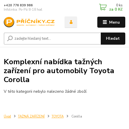
0
ks
+420 776 839 986
za
0 Kč
Infolinka: Po-Pá 8-18 hod.
Menu
Hledat
Komplexní nabídka tažných
zařízení pro automobily Toyota
Corolla
V této kategorii nebylo nalezeno žádné zboží.
Úvod
TAŽNÁ ZAŘÍZENÍ
TOYOTA
Corolla