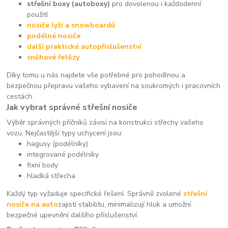
střešní boxy (autoboxy)
pro dovolenou i každodenní
použití
nosiče lyží a snowboardů
podélné nosiče
další praktické autopříslušenství
sněhové řetězy
Díky tomu u nás najdete vše potřebné pro pohodlnou a
bezpečnou přepravu vašeho vybavení na soukromých i pracovních
cestách.
Jak vybrat správné střešní nosiče
Výběr správných příčníků závisí na konstrukci střechy vašeho
vozu. Nejčastější typy uchycení jsou:
hagusy (podélníky)
integrované podélníky
fixní body
hladká střecha
Každý typ vyžaduje specifické řešení. Správně zvolené
střešní
nosiče na auto
zajistí stabilitu, minimalizují hluk a umožní
bezpečné upevnění dalšího příslušenství.