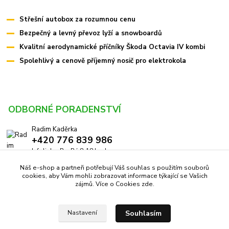
Střešní autobox za rozumnou cenu
Bezpečný a levný převoz lyží a snowboardů
Kvalitní aerodynamické příčníky Škoda Octavia IV kombi
Spolehlivý a cenově příjemný nosič pro elektrokola
ODBORNÉ PORADENSTVÍ
Radim Kaděrka
+420 776 839 986
Infolinka: Po-Pá 8-18 hod.
Náš e-shop a partneři potřebují Váš souhlas s použitím souborů
info@pricniky.cz
cookies, aby Vám mohli zobrazovat informace týkající se Vašich
zájmů. Více o Cookies
zde
.
Souhlasím
Nastavení