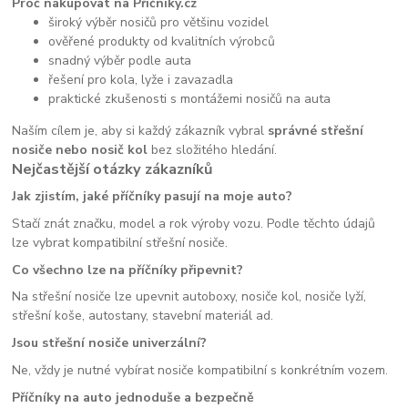
Proč nakupovat na Příčníky.cz
široký výběr nosičů pro většinu vozidel
ověřené produkty od kvalitních výrobců
snadný výběr podle auta
řešení pro kola, lyže i zavazadla
praktické zkušenosti s montážemi nosičů na auta
Naším cílem je, aby si každý zákazník vybral
správné střešní
nosiče nebo nosič kol
bez složitého hledání.
Nejčastější otázky zákazníků
Jak zjistím, jaké příčníky pasují na moje auto?
Stačí znát značku, model a rok výroby vozu. Podle těchto údajů
lze vybrat kompatibilní střešní nosiče.
Co všechno lze na příčníky připevnit?
Na střešní nosiče lze upevnit autoboxy, nosiče kol, nosiče lyží,
střešní koše, autostany, stavební materiál ad.
Jsou střešní nosiče univerzální?
Ne, vždy je nutné vybírat nosiče kompatibilní s konkrétním vozem.
Příčníky na auto jednoduše a bezpečně