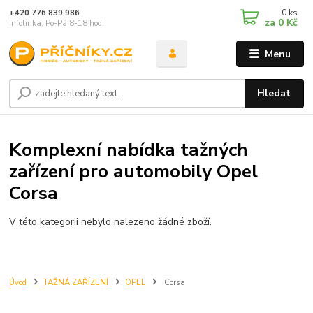
0
ks
+420 776 839 986
za
0 Kč
Infolinka: Po-Pá 8-18 hod.
Menu
Hledat
Komplexní nabídka tažných
zařízení pro automobily Opel
Corsa
V této kategorii nebylo nalezeno žádné zboží.
Úvod
TAŽNÁ ZAŘÍZENÍ
OPEL
Corsa