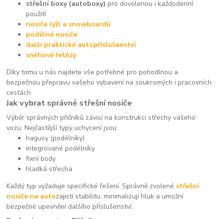
střešní boxy (autoboxy)
pro dovolenou i každodenní
použití
nosiče lyží a snowboardů
podélné nosiče
další praktické autopříslušenství
sněhové řetězy
Díky tomu u nás najdete vše potřebné pro pohodlnou a
bezpečnou přepravu vašeho vybavení na soukromých i pracovních
cestách.
Jak vybrat správné střešní nosiče
Výběr správných příčníků závisí na konstrukci střechy vašeho
vozu. Nejčastější typy uchycení jsou:
hagusy (podélníky)
integrované podélníky
fixní body
hladká střecha
Každý typ vyžaduje specifické řešení. Správně zvolené
střešní
nosiče na auto
zajistí stabilitu, minimalizují hluk a umožní
bezpečné upevnění dalšího příslušenství.