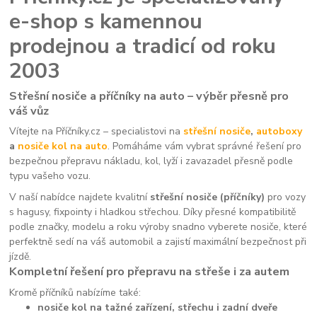
e-shop s kamennou
prodejnou a tradicí od roku
2003
Střešní nosiče a příčníky na auto – výběr přesně pro
váš vůz
Vítejte na Příčníky.cz – specialistovi na
střešní nosiče
,
autoboxy
a
nosiče kol na auto
. Pomáháme vám vybrat správné řešení pro
bezpečnou přepravu nákladu, kol, lyží i zavazadel přesně podle
typu vašeho vozu.
V naší nabídce najdete kvalitní
střešní nosiče (příčníky)
pro vozy
s hagusy, fixpointy i hladkou střechou. Díky přesné kompatibilitě
podle značky, modelu a roku výroby snadno vyberete nosiče, které
perfektně sedí na váš automobil a zajistí maximální bezpečnost při
jízdě.
Kompletní řešení pro přepravu na střeše i za autem
Kromě příčníků nabízíme také:
nosiče kol na tažné zařízení, střechu i zadní dveře