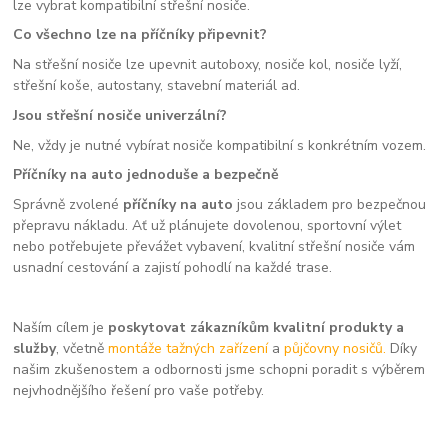
lze vybrat kompatibilní střešní nosiče.
Co všechno lze na příčníky připevnit?
Na střešní nosiče lze upevnit autoboxy, nosiče kol, nosiče lyží,
střešní koše, autostany, stavební materiál ad.
Jsou střešní nosiče univerzální?
Ne, vždy je nutné vybírat nosiče kompatibilní s konkrétním vozem.
Příčníky na auto jednoduše a bezpečně
Správně zvolené
příčníky na auto
jsou základem pro bezpečnou
přepravu nákladu. Ať už plánujete dovolenou, sportovní výlet
nebo potřebujete převážet vybavení, kvalitní střešní nosiče vám
usnadní cestování a zajistí pohodlí na každé trase.
Naším cílem je
poskytovat zákazníkům kvalitní produkty a
služby
, včetně
montáže tažných zařízení
a
půjčovny nosičů.
Díky
našim zkušenostem a odbornosti jsme schopni poradit s výběrem
nejvhodnějšího řešení pro vaše potřeby.