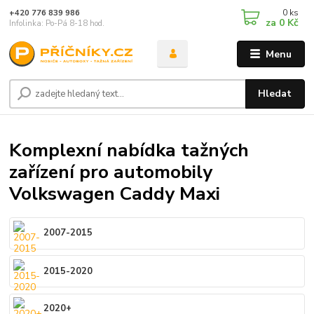
0
ks
+420 776 839 986
za
0 Kč
Infolinka: Po-Pá 8-18 hod.
Menu
Hledat
Komplexní nabídka tažných
zařízení pro automobily
Volkswagen Caddy Maxi
2007-2015
2015-2020
2020+