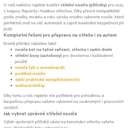
V naší nabídce najdete kvalitní
střešní nosiče (příčníky)
pro vozy
s hagusy, fixpointy i hladkou střechou. Díky přesné kompatibilitě
podle značky, modelu a roku výroby snadno vyberete nosiče, které
perfektně sedí na váš automobil a zajistí maximální bezpečnost při
jízdě.
Kompletní řešení pro přepravu na střeše i za autem
Kromě příčníků nabízíme také:
nosiče kol na tažné zařízení, střechu i zadní dveře
střešní boxy (autoboxy)
pro dovolenou i každodenní
použití
nosiče lyží a snowboardů
podélné nosiče
další praktické autopříslušenství
sněhové řetězy
Díky tomu u nás najdete vše potřebné pro pohodlnou a
bezpečnou přepravu vašeho vybavení na soukromých i pracovních
cestách.
Jak vybrat správné střešní nosiče
Výběr správných příčníků závisí na konstrukci střechy vašeho
vozu. Nejčastější typy uchycení jsou: