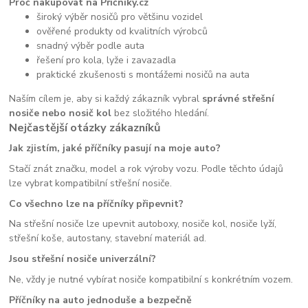
Proč nakupovat na Příčníky.cz
široký výběr nosičů pro většinu vozidel
ověřené produkty od kvalitních výrobců
snadný výběr podle auta
řešení pro kola, lyže i zavazadla
praktické zkušenosti s montážemi nosičů na auta
Naším cílem je, aby si každý zákazník vybral
správné střešní
nosiče nebo nosič kol
bez složitého hledání.
Nejčastější otázky zákazníků
Jak zjistím, jaké příčníky pasují na moje auto?
Stačí znát značku, model a rok výroby vozu. Podle těchto údajů
lze vybrat kompatibilní střešní nosiče.
Co všechno lze na příčníky připevnit?
Na střešní nosiče lze upevnit autoboxy, nosiče kol, nosiče lyží,
střešní koše, autostany, stavební materiál ad.
Jsou střešní nosiče univerzální?
Ne, vždy je nutné vybírat nosiče kompatibilní s konkrétním vozem.
Příčníky na auto jednoduše a bezpečně