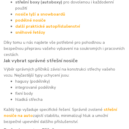
střešní boxy (autoboxy)
pro dovolenou i každodenní
použití
nosiče lyží a snowboardů
podélné nosiče
další praktické autopříslušenství
sněhové řetězy
Díky tomu u nás najdete vše potřebné pro pohodlnou a
bezpečnou přepravu vašeho vybavení na soukromých i pracovních
cestách.
Jak vybrat správné střešní nosiče
Výběr správných příčníků závisí na konstrukci střechy vašeho
vozu. Nejčastější typy uchycení jsou:
hagusy (podélníky)
integrované podélníky
fixní body
hladká střecha
Každý typ vyžaduje specifické řešení. Správně zvolené
střešní
nosiče na auto
zajistí stabilitu, minimalizují hluk a umožní
bezpečné upevnění dalšího příslušenství.