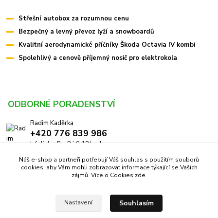
Střešní autobox za rozumnou cenu
Bezpečný a levný převoz lyží a snowboardů
Kvalitní aerodynamické příčníky Škoda Octavia IV kombi
Spolehlivý a cenově příjemný nosič pro elektrokola
ODBORNÉ PORADENSTVÍ
Radim Kaděrka
+420 776 839 986
Infolinka: Po-Pá 8-18 hod.
Náš e-shop a partneři potřebují Váš souhlas s použitím souborů
info@pricniky.cz
cookies, aby Vám mohli zobrazovat informace týkající se Vašich
zájmů. Více o Cookies
zde
.
Souhlasím
Nastavení