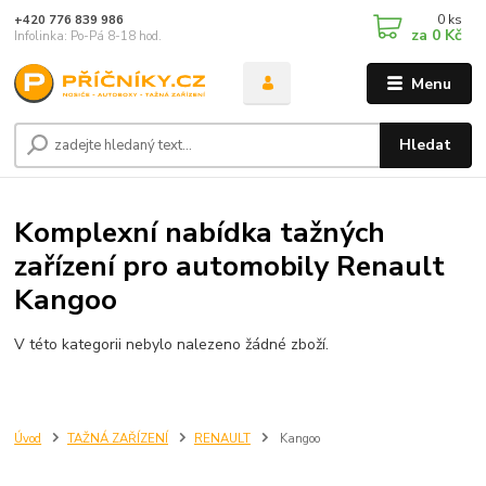
0
ks
+420 776 839 986
za
0 Kč
Infolinka: Po-Pá 8-18 hod.
Menu
Hledat
Komplexní nabídka tažných
zařízení pro automobily Renault
Kangoo
V této kategorii nebylo nalezeno žádné zboží.
Úvod
TAŽNÁ ZAŘÍZENÍ
RENAULT
Kangoo