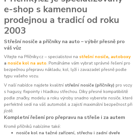
e-shop s kamennou
prodejnou a tradicí od roku
2003
Střešní nosiče a příčníky na auto – výběr přesně pro
váš vůz
Vítejte na Příčníky.cz – specialistovi na
střešní nosiče
,
autoboxy
a
nosiče kol na auto
. Pomáháme vám vybrat správné řešení pro
bezpečnou přepravu nákladu, kol, lyží i zavazadel přesně podle
typu vašeho vozu.
V naší nabídce najdete kvalitní
střešní nosiče (příčníky)
pro vozy
s hagusy, fixpointy i hladkou střechou. Díky přesné kompatibilitě
podle značky, modelu a roku výroby snadno vyberete nosiče, které
perfektně sedí na váš automobil a zajistí maximální bezpečnost při
jízdě.
Kompletní řešení pro přepravu na střeše i za autem
Kromě příčníků nabízíme také:
nosiče kol na tažné zařízení, střechu i zadní dveře