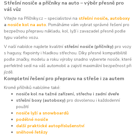
Střešní nosiče a příčníky na auto – výběr přesně pro
váš vůz
Vítejte na Příčníky.cz – specialistovi na
střešní nosiče
,
autoboxy
a
nosiče kol na auto
. Pomáháme vám vybrat správné řešení pro
bezpečnou přepravu nákladu, kol, lyží i zavazadel přesně podle
typu vašeho vozu.
V naší nabídce najdete kvalitní
střešní nosiče (příčníky)
pro vozy
s hagusy, fixpointy i hladkou střechou. Díky přesné kompatibilitě
podle značky, modelu a roku výroby snadno vyberete nosiče, které
perfektně sedí na váš automobil a zajistí maximální bezpečnost při
jízdě.
Kompletní řešení pro přepravu na střeše i za autem
Kromě příčníků nabízíme také:
nosiče kol na tažné zařízení, střechu i zadní dveře
střešní boxy (autoboxy)
pro dovolenou i každodenní
použití
nosiče lyží a snowboardů
podélné nosiče
další praktické autopříslušenství
sněhové řetězy