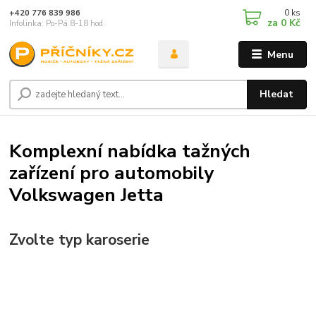
0
ks
+420 776 839 986
za
0 Kč
Infolinka: Po-Pá 8-18 hod.
Menu
Hledat
Komplexní nabídka tažných
zařízení pro automobily
Volkswagen Jetta
Zvolte typ karoserie