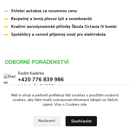
Střešní autobox za rozumnou cenu
Bezpečný a levný převoz lyží a snowboardů
Kvalitní aerodynamické příčníky Škoda Octavia IV kombi
Spolehlivý a cenově příjemný nosič pro elektrokola
ODBORNÉ PORADENSTVÍ
Radim Kaděrka
+420 776 839 986
Infolinka: Po-Pá 8-18 hod.
Náš e-shop a partneři potřebují Váš souhlas s použitím souborů
info@pricniky.cz
cookies, aby Vám mohli zobrazovat informace týkající se Vašich
zájmů. Více o Cookies
zde
.
Souhlasím
Nastavení