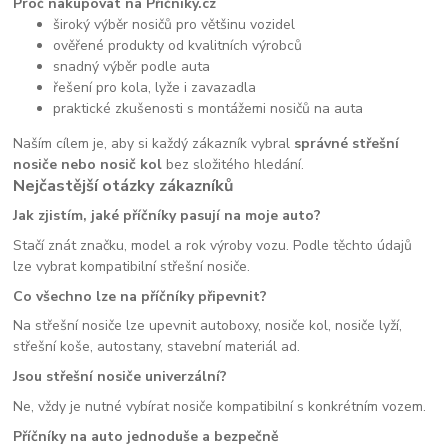
Proč nakupovat na Příčníky.cz
široký výběr nosičů pro většinu vozidel
ověřené produkty od kvalitních výrobců
snadný výběr podle auta
řešení pro kola, lyže i zavazadla
praktické zkušenosti s montážemi nosičů na auta
Naším cílem je, aby si každý zákazník vybral
správné střešní
nosiče nebo nosič kol
bez složitého hledání.
Nejčastější otázky zákazníků
Jak zjistím, jaké příčníky pasují na moje auto?
Stačí znát značku, model a rok výroby vozu. Podle těchto údajů
lze vybrat kompatibilní střešní nosiče.
Co všechno lze na příčníky připevnit?
Na střešní nosiče lze upevnit autoboxy, nosiče kol, nosiče lyží,
střešní koše, autostany, stavební materiál ad.
Jsou střešní nosiče univerzální?
Ne, vždy je nutné vybírat nosiče kompatibilní s konkrétním vozem.
Příčníky na auto jednoduše a bezpečně