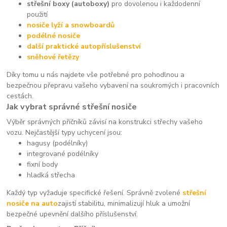
střešní boxy (autoboxy)
pro dovolenou i každodenní
použití
nosiče lyží a snowboardů
podélné nosiče
další praktické autopříslušenství
sněhové řetězy
Díky tomu u nás najdete vše potřebné pro pohodlnou a
bezpečnou přepravu vašeho vybavení na soukromých i pracovních
cestách.
Jak vybrat správné střešní nosiče
Výběr správných příčníků závisí na konstrukci střechy vašeho
vozu. Nejčastější typy uchycení jsou:
hagusy (podélníky)
integrované podélníky
fixní body
hladká střecha
Každý typ vyžaduje specifické řešení. Správně zvolené
střešní
nosiče na auto
zajistí stabilitu, minimalizují hluk a umožní
bezpečné upevnění dalšího příslušenství.