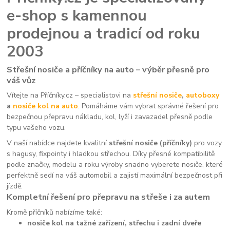
e-shop s kamennou
prodejnou a tradicí od roku
2003
Střešní nosiče a příčníky na auto – výběr přesně pro
váš vůz
Vítejte na Příčníky.cz – specialistovi na
střešní nosiče
,
autoboxy
a
nosiče kol na auto
. Pomáháme vám vybrat správné řešení pro
bezpečnou přepravu nákladu, kol, lyží i zavazadel přesně podle
typu vašeho vozu.
V naší nabídce najdete kvalitní
střešní nosiče (příčníky)
pro vozy
s hagusy, fixpointy i hladkou střechou. Díky přesné kompatibilitě
podle značky, modelu a roku výroby snadno vyberete nosiče, které
perfektně sedí na váš automobil a zajistí maximální bezpečnost při
jízdě.
Kompletní řešení pro přepravu na střeše i za autem
Kromě příčníků nabízíme také:
nosiče kol na tažné zařízení, střechu i zadní dveře