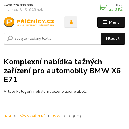
0
ks
+420 776 839 986
za
0 Kč
Infolinka: Po-Pá 8-18 hod.
Menu
Hledat
Komplexní nabídka tažných
zařízení pro automobily BMW X6
E71
V této kategorii nebylo nalezeno žádné zboží.
Úvod
TAŽNÁ ZAŘÍZENÍ
BMW
X6 (E71)