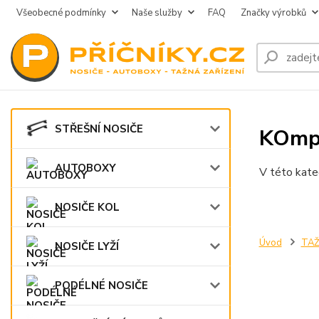
Všeobecné podmínky
Naše služby
FAQ
Značky výrobků
STŘEŠNÍ NOSIČE
KOmpl
AUTOBOXY
V této kate
NOSIČE KOL
Úvod
TAŽ
NOSIČE LYŽÍ
PODÉLNÉ NOSIČE