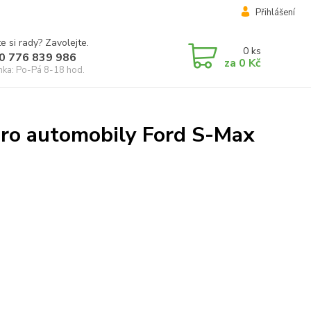
Přihlášení
e si rady? Zavolejte.
0
ks
0 776 839 986
za
0 Kč
inka: Po-Pá 8-18 hod.
pro automobily Ford S-Max