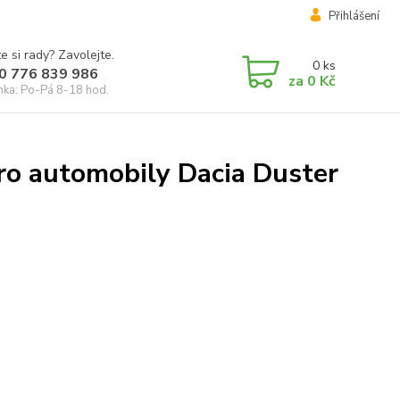
Přihlášení
e si rady? Zavolejte.
0
ks
0 776 839 986
za
0 Kč
inka: Po-Pá 8-18 hod.
ro automobily Dacia Duster