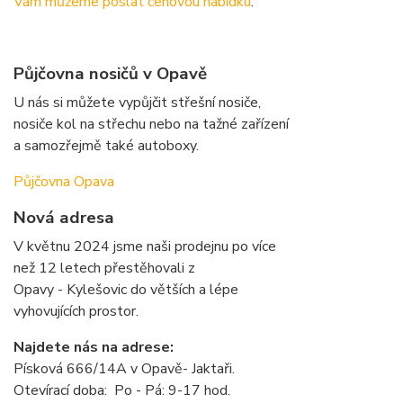
Vám můžeme poslat cenovou nabídku
.
Půjčovna nosičů v Opavě
U nás si můžete vypůjčit střešní nosiče,
nosiče kol na střechu nebo na tažné zařízení
a samozřejmě také autoboxy.
Půjčovna Opava
Nová adresa
V květnu 2024 jsme naši prodejnu po více
než 12 letech přestěhovali z
Opavy - Kylešovic do větších a lépe
vyhovujících prostor.
Najdete nás na adrese:
Písková 666/14A v Opavě- Jaktaři.
Otevírací doba: Po - Pá: 9-17 hod.