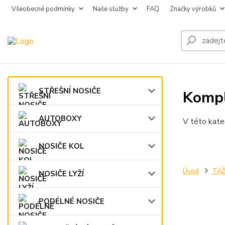
Všeobecné podmínky
Naše služby
FAQ
Značky výrobků
STŘEŠNÍ NOSIČE
Kompl
AUTOBOXY
V této kate
NOSIČE KOL
Úvod
TAŽ
NOSIČE LYŽÍ
PODÉLNÉ NOSIČE