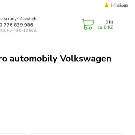
Přihlášení
e si rady? Zavolejte.
0
ks
0 776 839 986
za
0 Kč
inka: Po-Pá 8-18 hod.
pro automobily Volkswagen