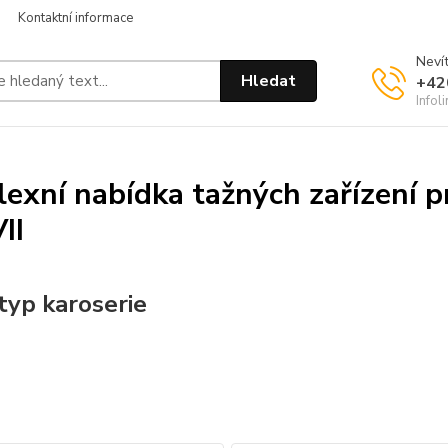
Kontaktní informace
Nevít
Hledat
+42
Infol
exní nabídka tažných zařízení 
II
typ karoserie