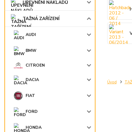
UPEVNĚNÍ NÁKLADŮ
H
TAŽNÁ ZAŘÍZENÍ
V
AUDI
BMW
CITROEN
DACIA
Úvod
TAŽ
FIAT
FORD
HONDA