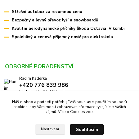
Střešní autobox za rozumnou cenu
Bezpečný a levný převoz lyží a snowboardů
Kvalitní aerodynamické příčníky Škoda Octavia IV kombi
Spolehlivý a cenově příjemný nosič pro elektrokola
ODBORNÉ PORADENSTVÍ
Radim Kaděrka
+420 776 839 986
Infolinka: Po-Pá 8-18 hod.
Náš e-shop a partneři potřebují Váš souhlas s použitím souborů
info@pricniky.cz
cookies, aby Vám mohli zobrazovat informace týkající se Vašich
zájmů. Více o Cookies
zde
.
Souhlasím
Nastavení