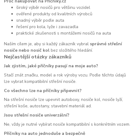
Proč nakupovat na Příčníky.cz
široký výběr nosičů pro většinu vozidel
ověřené produkty od kvalitních výrobců
snadný výběr podle auta
řešení pro kola, lyže i zavazadla
praktické zkušenosti s montážemi nosičů na auta
Naším cílem je, aby si každý zákazník vybral
správné střešní
nosiče nebo nosič kol
bez složitého hledání.
Nejčastější otázky zákazníků
Jak zjistím, jaké příčníky pasují na moje auto?
Stačí znát značku, model a rok výroby vozu. Podle těchto údajů
lze vybrat kompatibilní střešní nosiče.
Co všechno lze na příčníky připevnit?
Na střešní nosiče lze upevnit autoboxy, nosiče kol, nosiče lyží,
střešní koše, autostany, stavební materiál ad.
Jsou střešní nosiče univerzální?
Ne, vždy je nutné vybírat nosiče kompatibilní s konkrétním vozem.
Příčníky na auto jednoduše a bezpečně