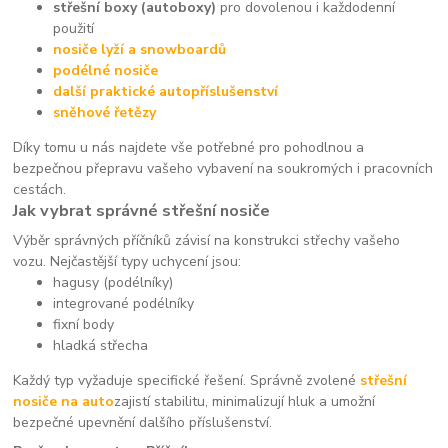
střešní boxy (autoboxy)
pro dovolenou i každodenní
použití
nosiče lyží a snowboardů
podélné nosiče
další praktické autopříslušenství
sněhové řetězy
Díky tomu u nás najdete vše potřebné pro pohodlnou a
bezpečnou přepravu vašeho vybavení na soukromých i pracovních
cestách.
Jak vybrat správné střešní nosiče
Výběr správných příčníků závisí na konstrukci střechy vašeho
vozu. Nejčastější typy uchycení jsou:
hagusy (podélníky)
integrované podélníky
fixní body
hladká střecha
Každý typ vyžaduje specifické řešení. Správně zvolené
střešní
nosiče na auto
zajistí stabilitu, minimalizují hluk a umožní
bezpečné upevnění dalšího příslušenství.