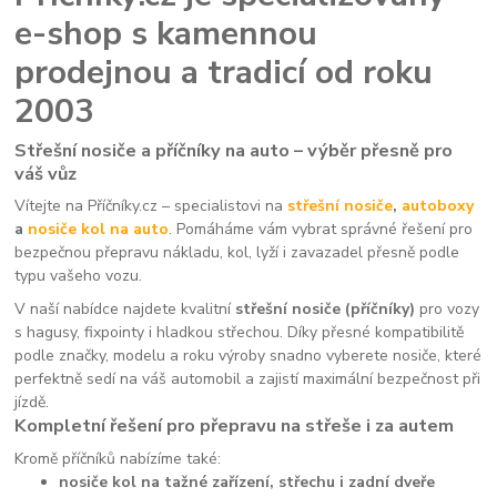
e-shop s kamennou
prodejnou a tradicí od roku
2003
Střešní nosiče a příčníky na auto – výběr přesně pro
váš vůz
Vítejte na Příčníky.cz – specialistovi na
střešní nosiče
,
autoboxy
a
nosiče kol na auto
. Pomáháme vám vybrat správné řešení pro
bezpečnou přepravu nákladu, kol, lyží i zavazadel přesně podle
typu vašeho vozu.
V naší nabídce najdete kvalitní
střešní nosiče (příčníky)
pro vozy
s hagusy, fixpointy i hladkou střechou. Díky přesné kompatibilitě
podle značky, modelu a roku výroby snadno vyberete nosiče, které
perfektně sedí na váš automobil a zajistí maximální bezpečnost při
jízdě.
Kompletní řešení pro přepravu na střeše i za autem
Kromě příčníků nabízíme také:
nosiče kol na tažné zařízení, střechu i zadní dveře