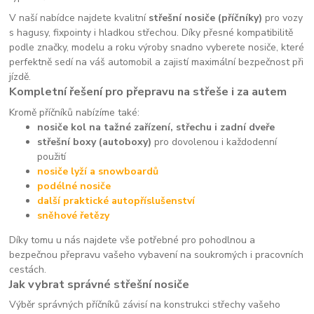
V naší nabídce najdete kvalitní
střešní nosiče (příčníky)
pro vozy
s hagusy, fixpointy i hladkou střechou. Díky přesné kompatibilitě
podle značky, modelu a roku výroby snadno vyberete nosiče, které
perfektně sedí na váš automobil a zajistí maximální bezpečnost při
jízdě.
Kompletní řešení pro přepravu na střeše i za autem
Kromě příčníků nabízíme také:
nosiče kol na tažné zařízení, střechu i zadní dveře
střešní boxy (autoboxy)
pro dovolenou i každodenní
použití
nosiče lyží a snowboardů
podélné nosiče
další praktické autopříslušenství
sněhové řetězy
Díky tomu u nás najdete vše potřebné pro pohodlnou a
bezpečnou přepravu vašeho vybavení na soukromých i pracovních
cestách.
Jak vybrat správné střešní nosiče
Výběr správných příčníků závisí na konstrukci střechy vašeho