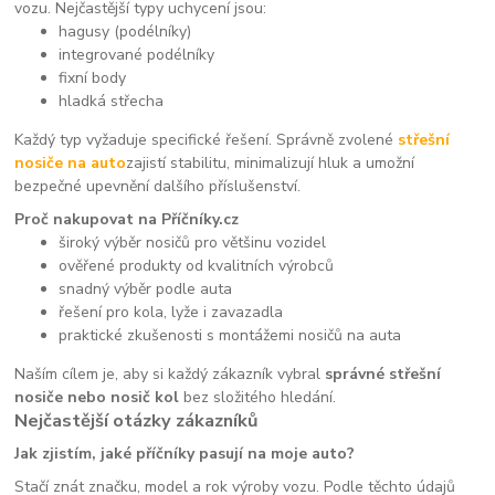
vozu. Nejčastější typy uchycení jsou:
hagusy (podélníky)
integrované podélníky
fixní body
hladká střecha
Každý typ vyžaduje specifické řešení. Správně zvolené
střešní
nosiče na auto
zajistí stabilitu, minimalizují hluk a umožní
bezpečné upevnění dalšího příslušenství.
Proč nakupovat na Příčníky.cz
široký výběr nosičů pro většinu vozidel
ověřené produkty od kvalitních výrobců
snadný výběr podle auta
řešení pro kola, lyže i zavazadla
praktické zkušenosti s montážemi nosičů na auta
Naším cílem je, aby si každý zákazník vybral
správné střešní
nosiče nebo nosič kol
bez složitého hledání.
Nejčastější otázky zákazníků
Jak zjistím, jaké příčníky pasují na moje auto?
Stačí znát značku, model a rok výroby vozu. Podle těchto údajů