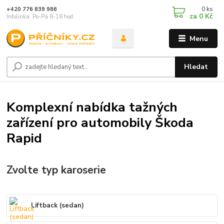
0
ks
+420 776 839 986
za
0 Kč
Infolinka: Po-Pá 8-18 hod.
Menu
Hledat
Komplexní nabídka tažných
zařízení pro automobily Škoda
Rapid
Zvolte typ karoserie
Liftback (sedan)