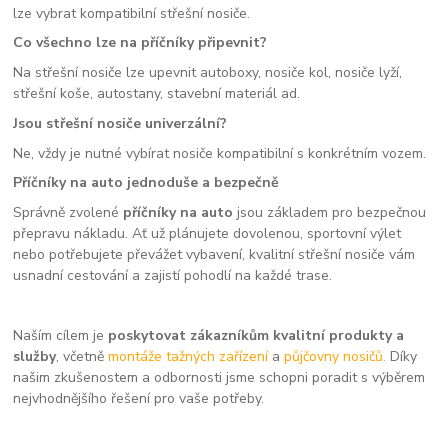
lze vybrat kompatibilní střešní nosiče.
Co všechno lze na příčníky připevnit?
Na střešní nosiče lze upevnit autoboxy, nosiče kol, nosiče lyží,
střešní koše, autostany, stavební materiál ad.
Jsou střešní nosiče univerzální?
Ne, vždy je nutné vybírat nosiče kompatibilní s konkrétním vozem.
Příčníky na auto jednoduše a bezpečně
Správně zvolené
příčníky na auto
jsou základem pro bezpečnou
přepravu nákladu. Ať už plánujete dovolenou, sportovní výlet
nebo potřebujete převážet vybavení, kvalitní střešní nosiče vám
usnadní cestování a zajistí pohodlí na každé trase.
Naším cílem je
poskytovat zákazníkům kvalitní produkty a
služby
, včetně
montáže tažných zařízení
a
půjčovny nosičů.
Díky
našim zkušenostem a odbornosti jsme schopni poradit s výběrem
nejvhodnějšího řešení pro vaše potřeby.