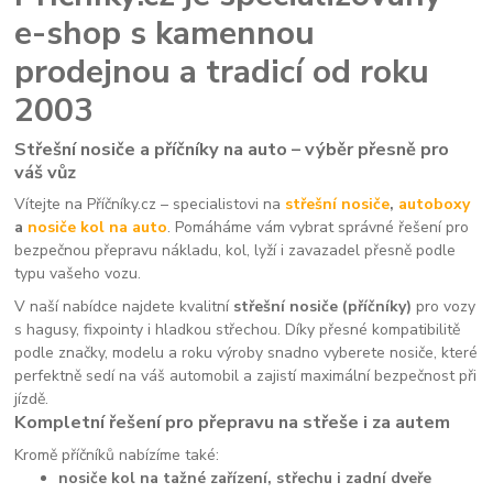
e-shop s kamennou
prodejnou a tradicí od roku
2003
Střešní nosiče a příčníky na auto – výběr přesně pro
váš vůz
Vítejte na Příčníky.cz – specialistovi na
střešní nosiče
,
autoboxy
a
nosiče kol na auto
. Pomáháme vám vybrat správné řešení pro
bezpečnou přepravu nákladu, kol, lyží i zavazadel přesně podle
typu vašeho vozu.
V naší nabídce najdete kvalitní
střešní nosiče (příčníky)
pro vozy
s hagusy, fixpointy i hladkou střechou. Díky přesné kompatibilitě
podle značky, modelu a roku výroby snadno vyberete nosiče, které
perfektně sedí na váš automobil a zajistí maximální bezpečnost při
jízdě.
Kompletní řešení pro přepravu na střeše i za autem
Kromě příčníků nabízíme také:
nosiče kol na tažné zařízení, střechu i zadní dveře