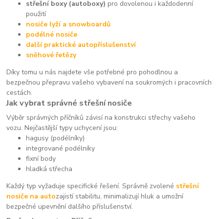
střešní boxy (autoboxy)
pro dovolenou i každodenní
použití
nosiče lyží a snowboardů
podélné nosiče
další praktické autopříslušenství
sněhové řetězy
Díky tomu u nás najdete vše potřebné pro pohodlnou a
bezpečnou přepravu vašeho vybavení na soukromých i pracovních
cestách.
Jak vybrat správné střešní nosiče
Výběr správných příčníků závisí na konstrukci střechy vašeho
vozu. Nejčastější typy uchycení jsou:
hagusy (podélníky)
integrované podélníky
fixní body
hladká střecha
Každý typ vyžaduje specifické řešení. Správně zvolené
střešní
nosiče na auto
zajistí stabilitu, minimalizují hluk a umožní
bezpečné upevnění dalšího příslušenství.