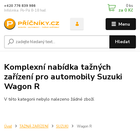
0
ks
+420 776 839 986
za
0 Kč
Infolinka: Po-Pá 8-18 hod.
Menu
Hledat
Komplexní nabídka tažných
zařízení pro automobily Suzuki
Wagon R
V této kategorii nebylo nalezeno žádné zboží.
Úvod
TAŽNÁ ZAŘÍZENÍ
SUZUKI
Wagon R