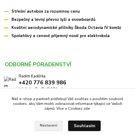
Střešní autobox za rozumnou cenu
Bezpečný a levný převoz lyží a snowboardů
Kvalitní aerodynamické příčníky Škoda Octavia IV kombi
Spolehlivý a cenově příjemný nosič pro elektrokola
ODBORNÉ PORADENSTVÍ
Radim Kaděrka
+420 776 839 986
Infolinka: Po-Pá 8-18 hod.
Náš e-shop a partneři potřebují Váš souhlas s použitím souborů
info@pricniky.cz
cookies, aby Vám mohli zobrazovat informace týkající se Vašich
zájmů. Více o Cookies
zde
.
Souhlasím
Nastavení