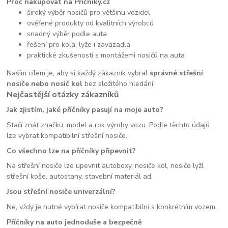
Proč nakupovat na Příčníky.cz
široký výběr nosičů pro většinu vozidel
ověřené produkty od kvalitních výrobců
snadný výběr podle auta
řešení pro kola, lyže i zavazadla
praktické zkušenosti s montážemi nosičů na auta
Naším cílem je, aby si každý zákazník vybral
správné střešní
nosiče nebo nosič kol
bez složitého hledání.
Nejčastější otázky zákazníků
Jak zjistím, jaké příčníky pasují na moje auto?
Stačí znát značku, model a rok výroby vozu. Podle těchto údajů
lze vybrat kompatibilní střešní nosiče.
Co všechno lze na příčníky připevnit?
Na střešní nosiče lze upevnit autoboxy, nosiče kol, nosiče lyží,
střešní koše, autostany, stavební materiál ad.
Jsou střešní nosiče univerzální?
Ne, vždy je nutné vybírat nosiče kompatibilní s konkrétním vozem.
Příčníky na auto jednoduše a bezpečně