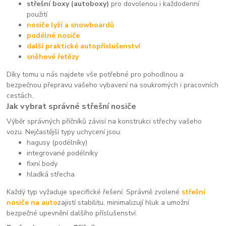
střešní boxy (autoboxy)
pro dovolenou i každodenní
použití
nosiče lyží a snowboardů
podélné nosiče
další praktické autopříslušenství
sněhové řetězy
Díky tomu u nás najdete vše potřebné pro pohodlnou a
bezpečnou přepravu vašeho vybavení na soukromých i pracovních
cestách.
Jak vybrat správné střešní nosiče
Výběr správných příčníků závisí na konstrukci střechy vašeho
vozu. Nejčastější typy uchycení jsou:
hagusy (podélníky)
integrované podélníky
fixní body
hladká střecha
Každý typ vyžaduje specifické řešení. Správně zvolené
střešní
nosiče na auto
zajistí stabilitu, minimalizují hluk a umožní
bezpečné upevnění dalšího příslušenství.