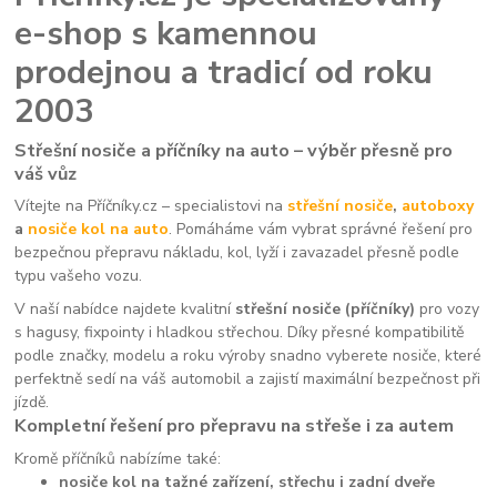
e-shop s kamennou
prodejnou a tradicí od roku
2003
Střešní nosiče a příčníky na auto – výběr přesně pro
váš vůz
Vítejte na Příčníky.cz – specialistovi na
střešní nosiče
,
autoboxy
a
nosiče kol na auto
. Pomáháme vám vybrat správné řešení pro
bezpečnou přepravu nákladu, kol, lyží i zavazadel přesně podle
typu vašeho vozu.
V naší nabídce najdete kvalitní
střešní nosiče (příčníky)
pro vozy
s hagusy, fixpointy i hladkou střechou. Díky přesné kompatibilitě
podle značky, modelu a roku výroby snadno vyberete nosiče, které
perfektně sedí na váš automobil a zajistí maximální bezpečnost při
jízdě.
Kompletní řešení pro přepravu na střeše i za autem
Kromě příčníků nabízíme také:
nosiče kol na tažné zařízení, střechu i zadní dveře