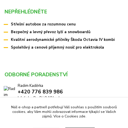
NEPŘEHLÉDNĚTE
Střešní autobox za rozumnou cenu
Bezpečný a levný převoz lyží a snowboardů
Kvalitní aerodynamické příčníky Škoda Octavia IV kombi
Spolehlivý a cenově příjemný nosič pro elektrokola
ODBORNÉ PORADENSTVÍ
Radim Kaděrka
+420 776 839 986
Infolinka: Po-Pá 8-18 hod.
Náš e-shop a partneři potřebují Váš souhlas s použitím souborů
info@pricniky.cz
cookies, aby Vám mohli zobrazovat informace týkající se Vašich
zájmů. Více o Cookies
zde
.