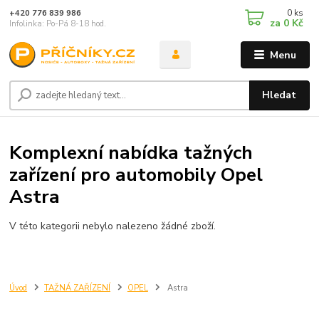
0
ks
+420 776 839 986
za
0 Kč
Infolinka: Po-Pá 8-18 hod.
Menu
Hledat
Komplexní nabídka tažných
zařízení pro automobily Opel
Astra
V této kategorii nebylo nalezeno žádné zboží.
Úvod
TAŽNÁ ZAŘÍZENÍ
OPEL
Astra