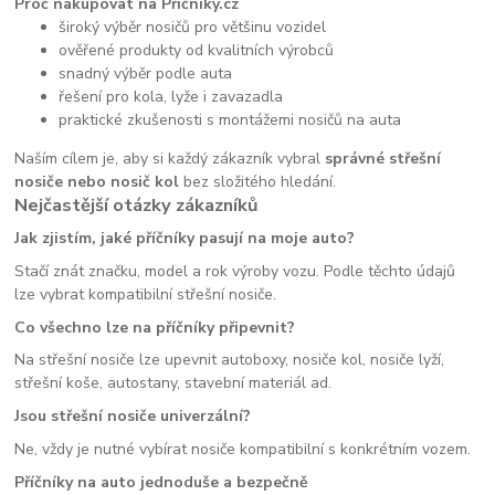
Proč nakupovat na Příčníky.cz
široký výběr nosičů pro většinu vozidel
ověřené produkty od kvalitních výrobců
snadný výběr podle auta
řešení pro kola, lyže i zavazadla
praktické zkušenosti s montážemi nosičů na auta
Naším cílem je, aby si každý zákazník vybral
správné střešní
nosiče nebo nosič kol
bez složitého hledání.
Nejčastější otázky zákazníků
Jak zjistím, jaké příčníky pasují na moje auto?
Stačí znát značku, model a rok výroby vozu. Podle těchto údajů
lze vybrat kompatibilní střešní nosiče.
Co všechno lze na příčníky připevnit?
Na střešní nosiče lze upevnit autoboxy, nosiče kol, nosiče lyží,
střešní koše, autostany, stavební materiál ad.
Jsou střešní nosiče univerzální?
Ne, vždy je nutné vybírat nosiče kompatibilní s konkrétním vozem.
Příčníky na auto jednoduše a bezpečně