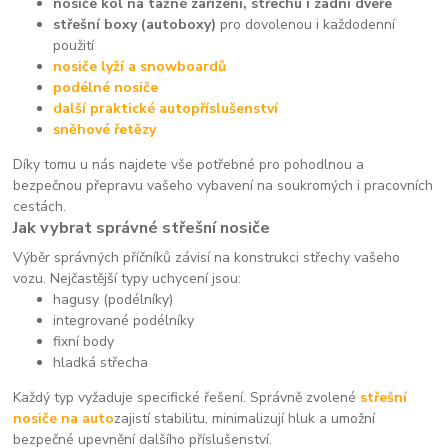
nosiče kol na tažné zařízení, střechu i zadní dveře
střešní boxy (autoboxy)
pro dovolenou i každodenní
použití
nosiče lyží a snowboardů
podélné nosiče
další praktické autopříslušenství
sněhové řetězy
Díky tomu u nás najdete vše potřebné pro pohodlnou a
bezpečnou přepravu vašeho vybavení na soukromých i pracovních
cestách.
Jak vybrat správné střešní nosiče
Výběr správných příčníků závisí na konstrukci střechy vašeho
vozu. Nejčastější typy uchycení jsou:
hagusy (podélníky)
integrované podélníky
fixní body
hladká střecha
Každý typ vyžaduje specifické řešení. Správně zvolené
střešní
nosiče na auto
zajistí stabilitu, minimalizují hluk a umožní
bezpečné upevnění dalšího příslušenství.