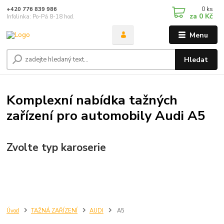
0
ks
+420 776 839 986
za
0 Kč
Infolinka: Po-Pá 8-18 hod.
Menu
Hledat
Komplexní nabídka tažných
zařízení pro automobily Audi A5
Zvolte typ karoserie
Úvod
TAŽNÁ ZAŘÍZENÍ
AUDI
A5