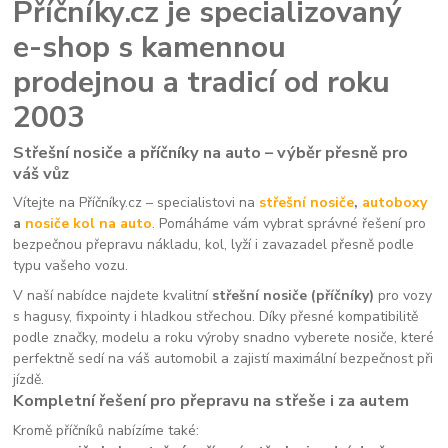
Příčníky.cz je specializovaný
e-shop s kamennou
prodejnou a tradicí od roku
2003
Střešní nosiče a příčníky na auto – výběr přesně pro
váš vůz
Vítejte na Příčníky.cz – specialistovi na
střešní nosiče
,
autoboxy
a
nosiče kol na auto
. Pomáháme vám vybrat správné řešení pro
bezpečnou přepravu nákladu, kol, lyží i zavazadel přesně podle
typu vašeho vozu.
V naší nabídce najdete kvalitní
střešní nosiče (příčníky)
pro vozy
s hagusy, fixpointy i hladkou střechou. Díky přesné kompatibilitě
podle značky, modelu a roku výroby snadno vyberete nosiče, které
perfektně sedí na váš automobil a zajistí maximální bezpečnost při
jízdě.
Kompletní řešení pro přepravu na střeše i za autem
Kromě příčníků nabízíme také: