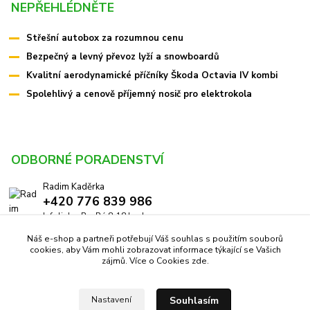
NEPŘEHLÉDNĚTE
Střešní autobox za rozumnou cenu
Bezpečný a levný převoz lyží a snowboardů
Kvalitní aerodynamické příčníky Škoda Octavia IV kombi
Spolehlivý a cenově příjemný nosič pro elektrokola
ODBORNÉ PORADENSTVÍ
Radim Kaděrka
+420 776 839 986
Infolinka: Po-Pá 8-18 hod.
Náš e-shop a partneři potřebují Váš souhlas s použitím souborů
info@pricniky.cz
cookies, aby Vám mohli zobrazovat informace týkající se Vašich
zájmů. Více o Cookies
zde
.
Souhlasím
Nastavení