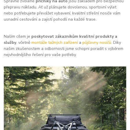
Správně zvolené
příčníky na auto
jsou základem pro bezpečnou
přepravu nákladu. Ať už plánujete dovolenou, sportovní výlet
nebo potřebujete převážet vybavení, kvalitní střešní nosiče vám
usnadní cestování a zajistí pohodlí na každé trase.
Naším cílem je
poskytovat zákazníkům kvalitní produkty a
služby
, včetně
montáže tažných zařízení
a
půjčovny nosičů.
Díky
našim zkušenostem a odbornosti jsme schopni poradit s výběrem
nejvhodnějšího řešení pro vaše potřeby.