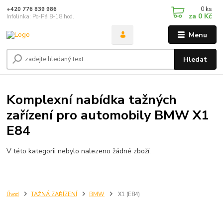
0
ks
+420 776 839 986
za
0 Kč
Infolinka: Po-Pá 8-18 hod.
Menu
Hledat
Komplexní nabídka tažných
zařízení pro automobily BMW X1
E84
V této kategorii nebylo nalezeno žádné zboží.
Úvod
TAŽNÁ ZAŘÍZENÍ
BMW
X1 (E84)