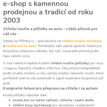
e-shop s kamennou
prodejnou a tradicí od roku
2003
Střešní nosiče a příčníky na auto – výběr přesně pro
váš vůz
Vítejte na Příčníky.cz – specialistovi na
střešní nosiče
,
autoboxy
a
nosiče kol na auto
. Pomáháme vám vybrat správné řešení pro
bezpečnou přepravu nákladu, kol, lyží i zavazadel přesně podle
typu vašeho vozu.
V naší nabídce najdete kvalitní
střešní nosiče (příčníky)
pro vozy
s hagusy, fixpointy i hladkou střechou. Díky přesné kompatibilitě
podle značky, modelu a roku výroby snadno vyberete nosiče, které
perfektně sedí na váš automobil a zajistí maximální bezpečnost při
jízdě.
Kompletní řešení pro přepravu na střeše i za autem
Kromě příčníků nabízíme také:
nosiče kol na tažné zařízení, střechu i zadní dveře
střešní boxy (autoboxy)
pro dovolenou i každodenní