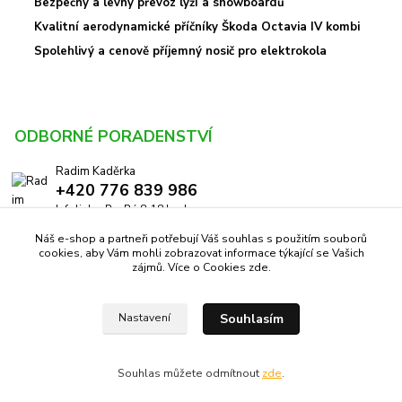
Bezpečný a levný převoz lyží a snowboardů
Kvalitní aerodynamické příčníky Škoda Octavia IV kombi
Spolehlivý a cenově příjemný nosič pro elektrokola
ODBORNÉ PORADENSTVÍ
Radim Kaděrka
+420 776 839 986
Infolinka: Po-Pá 8-18 hod.
Náš e-shop a partneři potřebují Váš souhlas s použitím souborů
info@pricniky.cz
cookies, aby Vám mohli zobrazovat informace týkající se Vašich
zájmů. Více o Cookies
zde
.
Souhlasím
Nastavení
Příčníky.cz -
Specialisté na nosiče
//
Webdesign
: Poradnyweb.cz
Souhlas můžete odmítnout
zde
.
Vytvořeno na
Eshop-rychle.cz