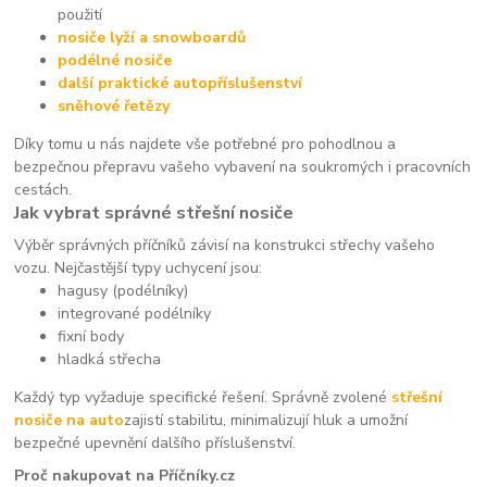
použití
nosiče lyží a snowboardů
podélné nosiče
další praktické autopříslušenství
sněhové řetězy
Díky tomu u nás najdete vše potřebné pro pohodlnou a
bezpečnou přepravu vašeho vybavení na soukromých i pracovních
cestách.
Jak vybrat správné střešní nosiče
Výběr správných příčníků závisí na konstrukci střechy vašeho
vozu. Nejčastější typy uchycení jsou:
hagusy (podélníky)
integrované podélníky
fixní body
hladká střecha
Každý typ vyžaduje specifické řešení. Správně zvolené
střešní
nosiče na auto
zajistí stabilitu, minimalizují hluk a umožní
bezpečné upevnění dalšího příslušenství.
Proč nakupovat na Příčníky.cz