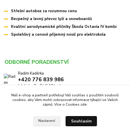
Střešní autobox za rozumnou cenu
Bezpečný a levný převoz lyží a snowboardů
Kvalitní aerodynamické příčníky Škoda Octavia IV kombi
Spolehlivý a cenově příjemný nosič pro elektrokola
ODBORNÉ PORADENSTVÍ
Radim Kaděrka
+420 776 839 986
Infolinka: Po-Pá 8-18 hod.
Náš e-shop a partneři potřebují Váš souhlas s použitím souborů
info@pricniky.cz
cookies, aby Vám mohli zobrazovat informace týkající se Vašich
zájmů. Více o Cookies
zde
.
Souhlasím
Nastavení