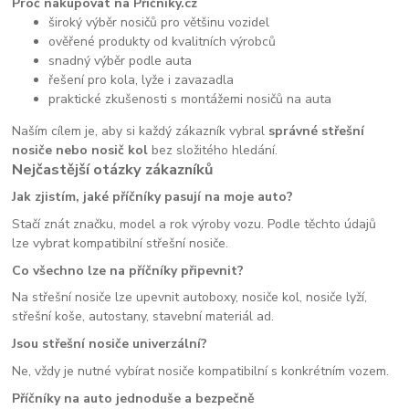
Proč nakupovat na Příčníky.cz
široký výběr nosičů pro většinu vozidel
ověřené produkty od kvalitních výrobců
snadný výběr podle auta
řešení pro kola, lyže i zavazadla
praktické zkušenosti s montážemi nosičů na auta
Naším cílem je, aby si každý zákazník vybral
správné střešní
nosiče nebo nosič kol
bez složitého hledání.
Nejčastější otázky zákazníků
Jak zjistím, jaké příčníky pasují na moje auto?
Stačí znát značku, model a rok výroby vozu. Podle těchto údajů
lze vybrat kompatibilní střešní nosiče.
Co všechno lze na příčníky připevnit?
Na střešní nosiče lze upevnit autoboxy, nosiče kol, nosiče lyží,
střešní koše, autostany, stavební materiál ad.
Jsou střešní nosiče univerzální?
Ne, vždy je nutné vybírat nosiče kompatibilní s konkrétním vozem.
Příčníky na auto jednoduše a bezpečně