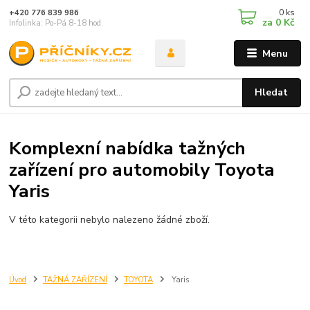
0
ks
+420 776 839 986
za
0 Kč
Infolinka: Po-Pá 8-18 hod.
Menu
Hledat
Komplexní nabídka tažných
zařízení pro automobily Toyota
Yaris
V této kategorii nebylo nalezeno žádné zboží.
Úvod
TAŽNÁ ZAŘÍZENÍ
TOYOTA
Yaris