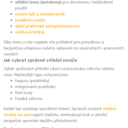
střešní boxy (autoboxy)
pro dovolenou i každodenní
použití
nosiče lyží a snowboardů
podélné nosiče
další praktické autopříslušenství
sněhové řetězy
Díky tomu u nás najdete vše potřebné pro pohodlnou a
bezpečnou přepravu vašeho vybavení na soukromých i pracovních
cestách.
Jak vybrat správné střešní nosiče
Výběr správných příčníků závisí na konstrukci střechy vašeho
vozu. Nejčastější typy uchycení jsou:
hagusy (podélníky)
integrované podélníky
fixní body
hladká střecha
Každý typ vyžaduje specifické řešení. Správně zvolené
střešní
nosiče na auto
zajistí stabilitu, minimalizují hluk a umožní
bezpečné upevnění dalšího příslušenství.