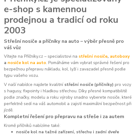
e-shop s kamennou
prodejnou a tradicí od roku
2003
Střešní nosiče a příčníky na auto – výběr přesně pro
váš vůz
Vítejte na Příčníky.cz – specialistovi na
střešní nosiče
,
autoboxy
a
nosiče kol na auto
. Pomáháme vám vybrat správné řešení pro
bezpečnou přepravu nákladu, kol, lyží i zavazadel přesně podle
typu vašeho vozu.
V naší nabídce najdete kvalitní
střešní nosiče (příčníky)
pro vozy
s hagusy, fixpointy i hladkou střechou. Díky přesné kompatibilitě
podle značky, modelu a roku výroby snadno vyberete nosiče, které
perfektně sedí na váš automobil a zajistí maximální bezpečnost při
jízdě.
Kompletní řešení pro přepravu na střeše i za autem
Kromě příčníků nabízíme také:
nosiče kol na tažné zařízení, střechu i zadní dveře