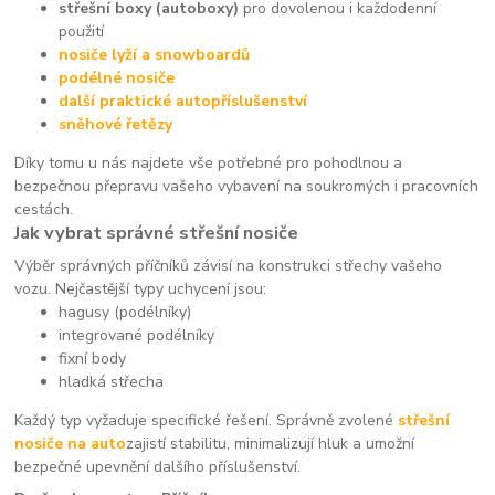
střešní boxy (autoboxy)
pro dovolenou i každodenní
použití
nosiče lyží a snowboardů
podélné nosiče
další praktické autopříslušenství
sněhové řetězy
Díky tomu u nás najdete vše potřebné pro pohodlnou a
bezpečnou přepravu vašeho vybavení na soukromých i pracovních
cestách.
Jak vybrat správné střešní nosiče
Výběr správných příčníků závisí na konstrukci střechy vašeho
vozu. Nejčastější typy uchycení jsou:
hagusy (podélníky)
integrované podélníky
fixní body
hladká střecha
Každý typ vyžaduje specifické řešení. Správně zvolené
střešní
nosiče na auto
zajistí stabilitu, minimalizují hluk a umožní
bezpečné upevnění dalšího příslušenství.