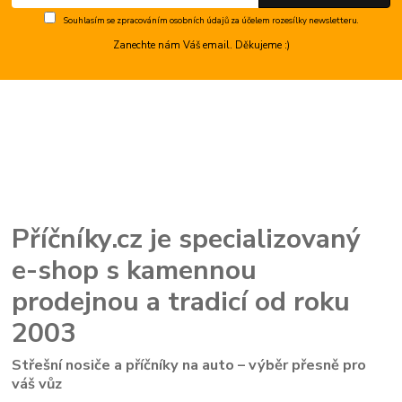
Souhlasím se
zpracováním osobních údajů
za účelem rozesílky newsletteru.
Zanechte nám Váš email. Děkujeme :)
Příčníky.cz je specializovaný
e-shop s kamennou
prodejnou a tradicí od roku
2003
Střešní nosiče a příčníky na auto – výběr přesně pro
váš vůz