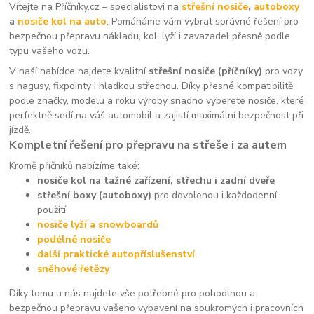
Vítejte na Příčníky.cz – specialistovi na
střešní nosiče
,
autoboxy
a
nosiče kol na auto
. Pomáháme vám vybrat správné řešení pro
bezpečnou přepravu nákladu, kol, lyží i zavazadel přesně podle
typu vašeho vozu.
V naší nabídce najdete kvalitní
střešní nosiče (příčníky)
pro vozy
s hagusy, fixpointy i hladkou střechou. Díky přesné kompatibilitě
podle značky, modelu a roku výroby snadno vyberete nosiče, které
perfektně sedí na váš automobil a zajistí maximální bezpečnost při
jízdě.
Kompletní řešení pro přepravu na střeše i za autem
Kromě příčníků nabízíme také:
nosiče kol na tažné zařízení, střechu i zadní dveře
střešní boxy (autoboxy)
pro dovolenou i každodenní
použití
nosiče lyží a snowboardů
podélné nosiče
další praktické autopříslušenství
sněhové řetězy
Díky tomu u nás najdete vše potřebné pro pohodlnou a
bezpečnou přepravu vašeho vybavení na soukromých i pracovních