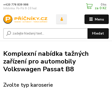
0
ks
+420 776 839 986
za
0 Kč
Infolinka: Po-Pá 8-18 hod.
Menu
Hledat
Komplexní nabídka tažných
zařízení pro automobily
Volkswagen Passat B8
Zvolte typ karoserie