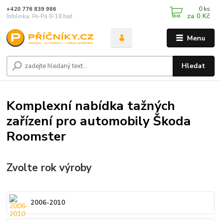
0
ks
+420 776 839 986
za
0 Kč
Infolinka: Po-Pá 8-18 hod.
Menu
Hledat
Komplexní nabídka tažných
zařízení pro automobily Škoda
Roomster
Zvolte rok výroby
2006-2010