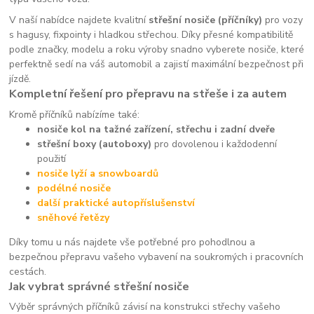
V naší nabídce najdete kvalitní
střešní nosiče (příčníky)
pro vozy
s hagusy, fixpointy i hladkou střechou. Díky přesné kompatibilitě
podle značky, modelu a roku výroby snadno vyberete nosiče, které
perfektně sedí na váš automobil a zajistí maximální bezpečnost při
jízdě.
Kompletní řešení pro přepravu na střeše i za autem
Kromě příčníků nabízíme také:
nosiče kol na tažné zařízení, střechu i zadní dveře
střešní boxy (autoboxy)
pro dovolenou i každodenní
použití
nosiče lyží a snowboardů
podélné nosiče
další praktické autopříslušenství
sněhové řetězy
Díky tomu u nás najdete vše potřebné pro pohodlnou a
bezpečnou přepravu vašeho vybavení na soukromých i pracovních
cestách.
Jak vybrat správné střešní nosiče
Výběr správných příčníků závisí na konstrukci střechy vašeho