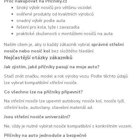
Proč nakupovat na Příčníky.cz
široký výběr nosičů pro většinu vozidel
ověřené produkty od kvalitních výrobců
snadný výběr podle auta
řešení pro kola, lyže i zavazadla
praktické zkušenosti s montážemi nosičů na auta
Naším cílem je, aby si každý zákazník vybral
správné střešní
nosiče nebo nosič kol
bez složitého hledání.
Nejčastější otázky zákazníků
Jak zjistím, jaké příčníky pasují na moje auto?
Stačí znát značku, model a rok výroby vozu. Podle těchto údajů
lze vybrat kompatibilní střešní nosiče.
Co všechno lze na příčníky připevnit?
Na střešní nosiče lze upevnit autoboxy, nosiče kol, nosiče lyží,
střešní koše, autostany, stavební materiál ad.
Jsou střešní nosiče univerzální?
Ne, vždy je nutné vybírat nosiče kompatibilní s konkrétním vozem.
Příčníky na auto jednoduše a bezpečně