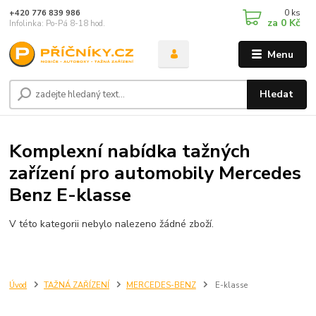
0
ks
+420 776 839 986
za
0 Kč
Infolinka: Po-Pá 8-18 hod.
Menu
Hledat
Komplexní nabídka tažných
zařízení pro automobily Mercedes
Benz E-klasse
V této kategorii nebylo nalezeno žádné zboží.
Úvod
TAŽNÁ ZAŘÍZENÍ
MERCEDES-BENZ
E-klasse