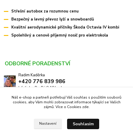
Střešní autobox za rozumnou cenu
Bezpečný a levný převoz lyží a snowboardů
Kvalitní aerodynamické příčníky Škoda Octavia IV kombi
Spolehlivý a cenově příjemný nosič pro elektrokola
ODBORNÉ PORADENSTVÍ
Radim Kaděrka
+420 776 839 986
Infolinka: Po-Pá 8-18 hod.
Náš e-shop a partneři potřebují Váš souhlas s použitím souborů
info@pricniky.cz
cookies, aby Vám mohli zobrazovat informace týkající se Vašich
zájmů. Více o Cookies
zde
.
Souhlasím
Nastavení