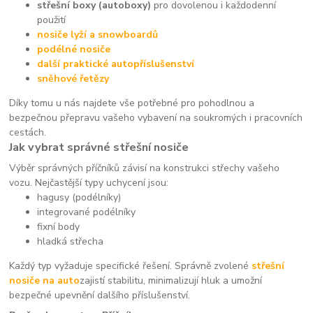
střešní boxy (autoboxy)
pro dovolenou i každodenní
použití
nosiče lyží a snowboardů
podélné nosiče
další praktické autopříslušenství
sněhové řetězy
Díky tomu u nás najdete vše potřebné pro pohodlnou a
bezpečnou přepravu vašeho vybavení na soukromých i pracovních
cestách.
Jak vybrat správné střešní nosiče
Výběr správných příčníků závisí na konstrukci střechy vašeho
vozu. Nejčastější typy uchycení jsou:
hagusy (podélníky)
integrované podélníky
fixní body
hladká střecha
Každý typ vyžaduje specifické řešení. Správně zvolené
střešní
nosiče na auto
zajistí stabilitu, minimalizují hluk a umožní
bezpečné upevnění dalšího příslušenství.