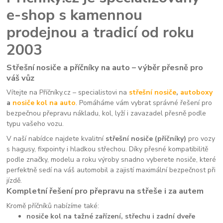
e-shop s kamennou
prodejnou a tradicí od roku
2003
Střešní nosiče a příčníky na auto – výběr přesně pro
váš vůz
Vítejte na Příčníky.cz – specialistovi na
střešní nosiče
,
autoboxy
a
nosiče kol na auto
. Pomáháme vám vybrat správné řešení pro
bezpečnou přepravu nákladu, kol, lyží i zavazadel přesně podle
typu vašeho vozu.
V naší nabídce najdete kvalitní
střešní nosiče (příčníky)
pro vozy
s hagusy, fixpointy i hladkou střechou. Díky přesné kompatibilitě
podle značky, modelu a roku výroby snadno vyberete nosiče, které
perfektně sedí na váš automobil a zajistí maximální bezpečnost při
jízdě.
Kompletní řešení pro přepravu na střeše i za autem
Kromě příčníků nabízíme také:
nosiče kol na tažné zařízení, střechu i zadní dveře