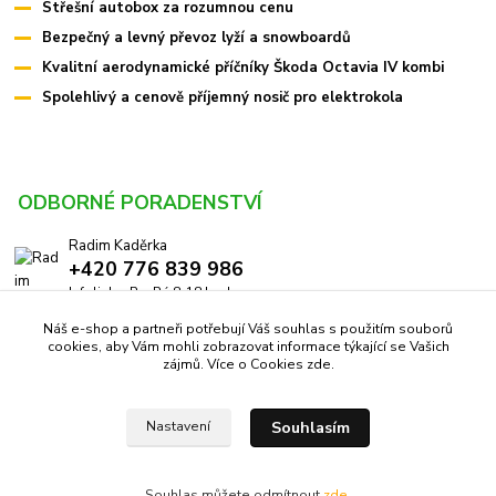
Střešní autobox za rozumnou cenu
Bezpečný a levný převoz lyží a snowboardů
Kvalitní aerodynamické příčníky Škoda Octavia IV kombi
Spolehlivý a cenově příjemný nosič pro elektrokola
ODBORNÉ PORADENSTVÍ
Radim Kaděrka
+420 776 839 986
Infolinka: Po-Pá 8-18 hod.
Náš e-shop a partneři potřebují Váš souhlas s použitím souborů
info@pricniky.cz
cookies, aby Vám mohli zobrazovat informace týkající se Vašich
zájmů. Více o Cookies
zde
.
Souhlasím
Nastavení
Příčníky.cz -
Specialisté na nosiče
//
Webdesign
: Poradnyweb.cz
Souhlas můžete odmítnout
zde
.