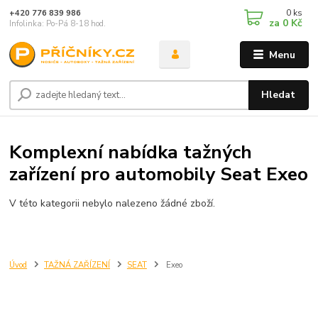
0
ks
+420 776 839 986
za
0 Kč
Infolinka: Po-Pá 8-18 hod.
Menu
Hledat
Komplexní nabídka tažných
zařízení pro automobily Seat Exeo
V této kategorii nebylo nalezeno žádné zboží.
Úvod
TAŽNÁ ZAŘÍZENÍ
SEAT
Exeo