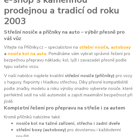
prodejnou a tradicí od roku
2003
Střešní nosiče a příčníky na auto – výběr přesně pro
váš vůz
Vítejte na Příčníky.cz – specialistovi na
střešní nosiče
,
autoboxy
a
nosiče kol na auto
. Pomáháme vám vybrat správné řešení pro
bezpečnou přepravu nákladu, kol, lyží i zavazadel přesně podle
typu vašeho vozu.
V naší nabídce najdete kvalitní
střešní nosiče (příčníky)
pro vozy
s hagusy, fixpointy i hladkou střechou. Díky přesné kompatibilitě
podle značky, modelu a roku výroby snadno vyberete nosiče, které
perfektně sedí na váš automobil a zajistí maximální bezpečnost při
jízdě.
Kompletní řešení pro přepravu na střeše i za autem
Kromě příčníků nabízíme také:
nosiče kol na tažné zařízení, střechu i zadní dveře
střešní boxy (autoboxy)
pro dovolenou i každodenní
použití