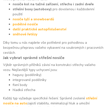
nosiče kol na tažné zařízení, střechu i zadní dveře
střešní boxy (autoboxy)
pro dovolenou i každodenní
použití
nosiče lyží a snowboardů
podélné nosiče
další praktické autopříslušenství
sněhové řetězy
Díky tomu u nás najdete vše potřebné pro pohodlnou a
bezpečnou přepravu vašeho vybavení na soukromých i pracovních
cestách.
Jak vybrat správné střešní nosiče
Výběr správných příčníků závisí na konstrukci střechy vašeho
vozu. Nejčastější typy uchycení jsou:
hagusy (podélníky)
integrované podélníky
fixní body
hladká střecha
Každý typ vyžaduje specifické řešení. Správně zvolené
střešní
nosiče na auto
zajistí stabilitu, minimalizují hluk a umožní