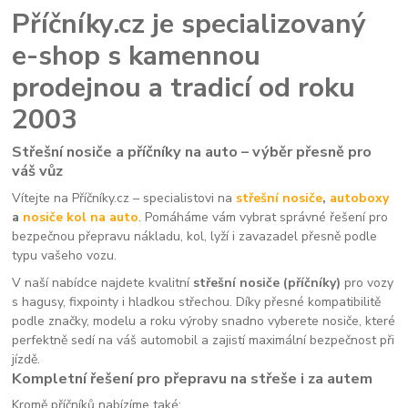
Příčníky.cz je specializovaný
e-shop s kamennou
prodejnou a tradicí od roku
2003
Střešní nosiče a příčníky na auto – výběr přesně pro
váš vůz
Vítejte na Příčníky.cz – specialistovi na
střešní nosiče
,
autoboxy
a
nosiče kol na auto
. Pomáháme vám vybrat správné řešení pro
bezpečnou přepravu nákladu, kol, lyží i zavazadel přesně podle
typu vašeho vozu.
V naší nabídce najdete kvalitní
střešní nosiče (příčníky)
pro vozy
s hagusy, fixpointy i hladkou střechou. Díky přesné kompatibilitě
podle značky, modelu a roku výroby snadno vyberete nosiče, které
perfektně sedí na váš automobil a zajistí maximální bezpečnost při
jízdě.
Kompletní řešení pro přepravu na střeše i za autem
Kromě příčníků nabízíme také: