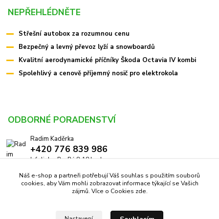
NEPŘEHLÉDNĚTE
Střešní autobox za rozumnou cenu
Bezpečný a levný převoz lyží a snowboardů
Kvalitní aerodynamické příčníky Škoda Octavia IV kombi
Spolehlivý a cenově příjemný nosič pro elektrokola
ODBORNÉ PORADENSTVÍ
Radim Kaděrka
+420 776 839 986
Infolinka: Po-Pá 8-18 hod.
Náš e-shop a partneři potřebují Váš souhlas s použitím souborů
info@pricniky.cz
cookies, aby Vám mohli zobrazovat informace týkající se Vašich
zájmů. Více o Cookies
zde
.
Nastavení