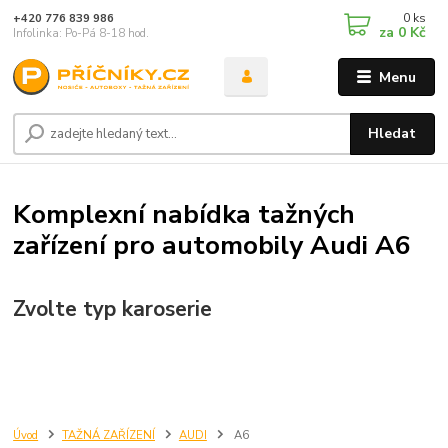
0
ks
+420 776 839 986
za
0 Kč
Infolinka: Po-Pá 8-18 hod.
Menu
Hledat
Komplexní nabídka tažných
zařízení pro automobily Audi A6
Zvolte typ karoserie
Úvod
TAŽNÁ ZAŘÍZENÍ
AUDI
A6