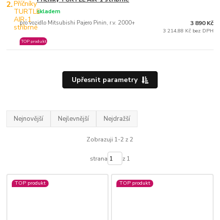
2.
skladem
pro vozidlo Mitsubishi Pajero Pinin, r.v. 2000+
3 890 Kč
3 214,88 Kč bez DPH
TOP produkt
Upřesnit parametry
Nejnovější
Nejlevnější
Nejdražší
Zobrazuji 1-2 z 2
strana
z 1
TOP produkt
TOP produkt