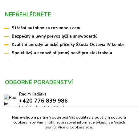
NEPŘEHLÉDNĚTE
Střešní autobox za rozumnou cenu
Bezpečný a levný převoz lyží a snowboardů
Kvalitní aerodynamické příčníky Škoda Octavia IV kombi
Spolehlivý a cenově příjemný nosič pro elektrokola
ODBORNÉ PORADENSTVÍ
Radim Kaděrka
+420 776 839 986
Infolinka: Po-Pá 8-18 hod.
Náš e-shop a partneři potřebují Váš souhlas s použitím souborů
info@pricniky.cz
cookies, aby Vám mohli zobrazovat informace týkající se Vašich
zájmů. Více o Cookies
zde
.