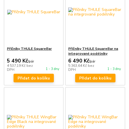
Příčníky THULE SquareBar
Příčníky THULE SquareBar na
integrované podélníky
5 490 Kč
6 490 Kč
/
pár
/
pár
4 537,19 Kč
bez
5 363,64 Kč
bez
1 - 3 dny
1 - 3 dny
DPH
DPH
Přidat do košíku
Přidat do košíku