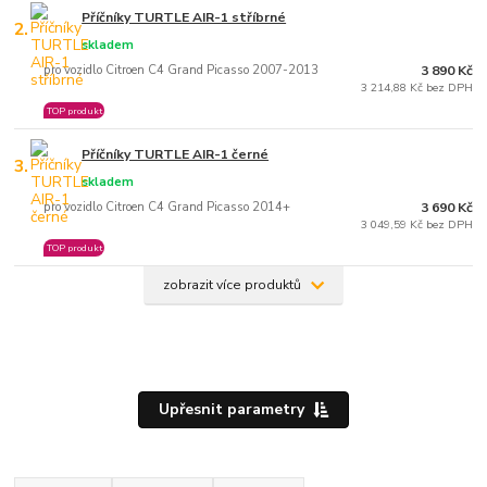
Příčníky TURTLE AIR-1 stříbrné
2.
skladem
pro vozidlo Citroen C4 Grand Picasso 2007-2013
3 890 Kč
3 214,88 Kč bez DPH
TOP produkt
Příčníky TURTLE AIR-1 černé
3.
skladem
pro vozidlo Citroen C4 Grand Picasso 2014+
3 690 Kč
3 049,59 Kč bez DPH
TOP produkt
zobrazit více produktů
Upřesnit parametry