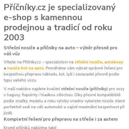
Příčníky.cz je specializovaný
e-shop s kamennou
prodejnou a tradicí od roku
2003
Střešní nosiče a příčníky na auto – výběr přesně pro
váš vůz
Vítejte na Příčníky.cz – specialistovi na
střešní nosiče
,
autoboxy
a
nosiče kol na auto
. Pomáháme vám vybrat správné řešení pro
bezpečnou přepravu nákladu, kol, lyží i zavazadel přesně podle
typu vašeho vozu.
V naší nabídce najdete kvalitní
střešní nosiče (příčníky)
pro vozy
s hagusy, fixpointy i hladkou střechou. Díky přesné kompatibilitě
podle značky, modelu a roku výroby snadno vyberete nosiče, které
perfektně sedí na váš automobil a zajistí maximální bezpečnost při
jízdě.
Kompletní řešení pro přepravu na střeše i za autem
Kromě příčníků nabízíme také: