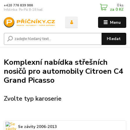
0
ks
+420 776 839 986
za
0 Kč
Infolinka: Po-Pá 8-18 hod.
Menu
Hledat
Komplexní nabídka střešních
nosičů pro automobily Citroen C4
Grand Picasso
Zvolte typ karoserie
Se závity 2006-2013