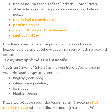
nosiče kol na tažné zařízení, střechu i zadní dveře
střešní boxy (autoboxy)
pro dovolenou i každodenní
použití
nosiče lyží a snowboardů
podélné nosiče
další praktické autopříslušenství
sněhové řetězy
Díky tomu u nás najdete vše potřebné pro pohodlnou a
bezpečnou přepravu vašeho vybavení na soukromých i pracovních
cestách.
Jak vybrat správné střešní nosiče
Výběr správných příčníků závisí na konstrukci střechy vašeho
vozu. Nejčastější typy uchycení jsou:
hagusy (podélníky)
integrované podélníky
fixní body
hladká střecha
Každý typ vyžaduje specifické řešení. Správně zvolené
střešní
nosiče na auto
zajistí stabilitu, minimalizují hluk a umožní