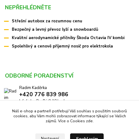
NEPŘEHLÉDNĚTE
Střešní autobox za rozumnou cenu
Bezpečný a levný převoz lyží a snowboardů
Kvalitní aerodynamické příčníky Škoda Octavia IV kombi
Spolehlivý a cenově příjemný nosič pro elektrokola
ODBORNÉ PORADENSTVÍ
Radim Kaděrka
+420 776 839 986
Infolinka: Po-Pá 8-18 hod.
Náš e-shop a partneři potřebují Váš souhlas s použitím souborů
info@pricniky.cz
cookies, aby Vám mohli zobrazovat informace týkající se Vašich
zájmů. Více o Cookies
zde
.
Souhlasím
Nastavení