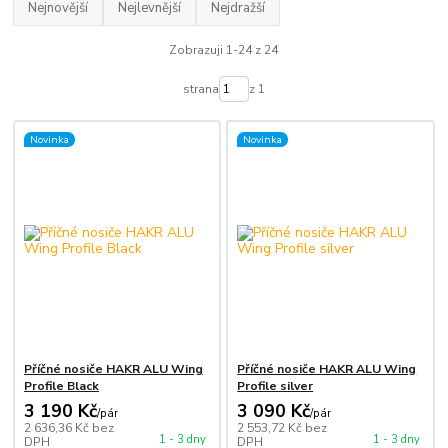
Nejnovější
Nejlevnější
Nejdražší
Zobrazuji 1-24 z 24
strana
z 1
Novinka
Novinka
Příčné nosiče HAKR ALU Wing
Příčné nosiče HAKR ALU Wing
Profile Black
Profile silver
3 190 Kč
3 090 Kč
/
pár
/
pár
2 636,36 Kč
bez
2 553,72 Kč
bez
1 - 3 dny
1 - 3 dny
DPH
DPH