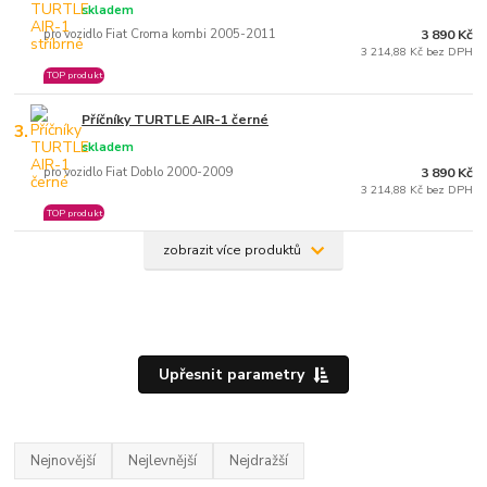
skladem
pro vozidlo Fiat Croma kombi 2005-2011
3 890 Kč
3 214,88 Kč bez DPH
TOP produkt
Příčníky TURTLE AIR-1 černé
3.
skladem
pro vozidlo Fiat Doblo 2000-2009
3 890 Kč
3 214,88 Kč bez DPH
TOP produkt
zobrazit více produktů
Upřesnit parametry
Nejnovější
Nejlevnější
Nejdražší