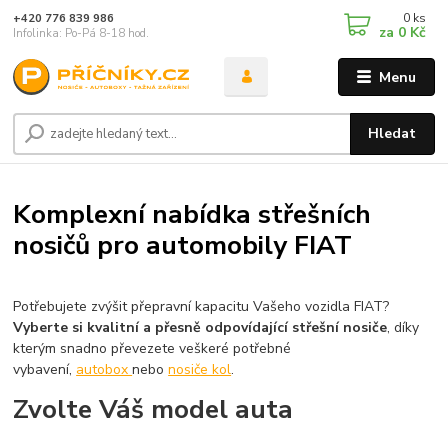
0
ks
+420 776 839 986
za
0 Kč
Infolinka: Po-Pá 8-18 hod.
Menu
Hledat
Komplexní nabídka střešních
nosičů pro automobily FIAT
Potřebujete zvýšit přepravní kapacitu Vašeho vozidla FIAT?
Vyberte si kvalitní a přesně odpovídající střešní nosiče
, díky
kterým snadno převezete veškeré potřebné
vybavení,
autobox
nebo
nosiče kol
.
Zvolte Váš model auta