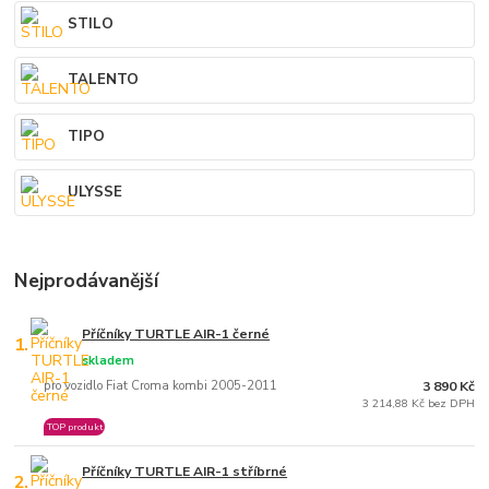
STILO
TALENTO
TIPO
ULYSSE
Nejprodávanější
Příčníky TURTLE AIR-1 černé
1.
skladem
pro vozidlo Fiat Croma kombi 2005-2011
3 890 Kč
3 214,88 Kč bez DPH
TOP produkt
Příčníky TURTLE AIR-1 stříbrné
2.