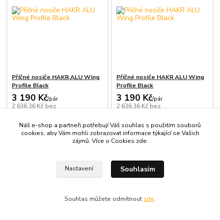
Příčné nosiče HAKR ALU Wing
Příčné nosiče HAKR ALU Wing
Profile Black
Profile Black
3 190 Kč
3 190 Kč
/
pár
/
pár
2 636,36 Kč
bez
2 636,36 Kč
bez
1 - 3 dny
1 - 3 dny
DPH
DPH
Náš e-shop a partneři potřebují Váš souhlas s použitím souborů
Přidat do košíku
Přidat do košíku
cookies, aby Vám mohli zobrazovat informace týkající se Vašich
zájmů. Více o Cookies
zde
.
Novinka
Novinka
Souhlasím
Nastavení
Souhlas můžete odmítnout
zde
.